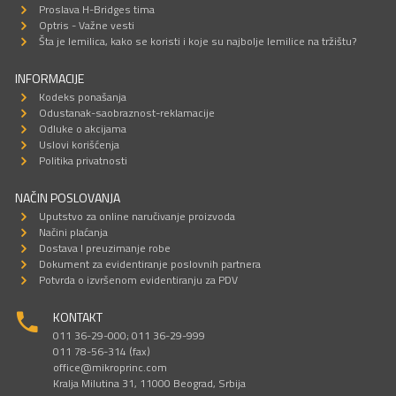
Proslava H-Bridges tima
Optris - Važne vesti
Šta je lemilica, kako se koristi i koje su najbolje lemilice na tržištu?
INFORMACIJE
Kodeks ponašanja
Odustanak-saobraznost-reklamacije
Odluke o akcijama
Uslovi korišćenja
Politika privatnosti
NAČIN POSLOVANJA
Uputstvo za online naručivanje proizvoda
Načini plaćanja
Dostava I preuzimanje robe
Dokument za evidentiranje poslovnih partnera
Potvrda o izvršenom evidentiranju za PDV
KONTAKT
011 36-29-000; 011 36-29-999
011 78-56-314 (fax)
office@mikroprinc.com
Kralja Milutina 31, 11000 Beograd, Srbija