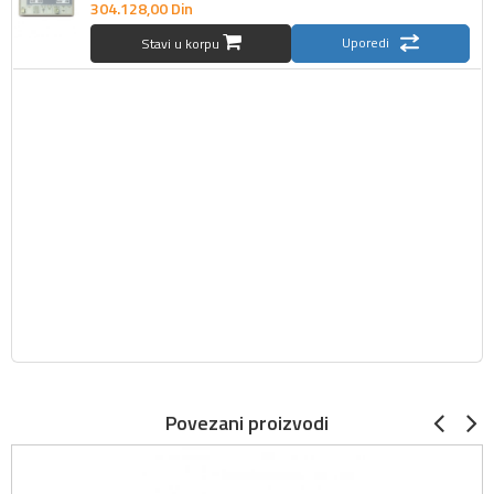
304.128,
00
Din
Uporedi
Stavi u korpu
Povezani proizvodi