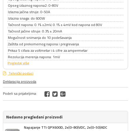
Opseg izlaznog napona2: 0-80V
Izlazna jačina struje: 0-50A
Izlazna snaga: do 600W
Tačnost napona: 0.1% ±2mV, 0.1% ± 4mV kod napona od 80V
Tačnost jačine struje: 0.3% ± 20mA
Mogućnost snimanja do 10 podešavanja
Zaštita od prekomernog napona i pregrevanja
Prikaz 5 cifara za voltmetar i 4 cifre za ampermetar
Rezolucija merenja napona: 1mV
Pogledaj više
Tehnički podaci
Deklaracija proizvoda
Podeli sa prijateljima:
Nedavno pregledani proizvodi
Napajanje TTi QPX600D, 2x(0-80)VDC, 2x(0-50)ADC