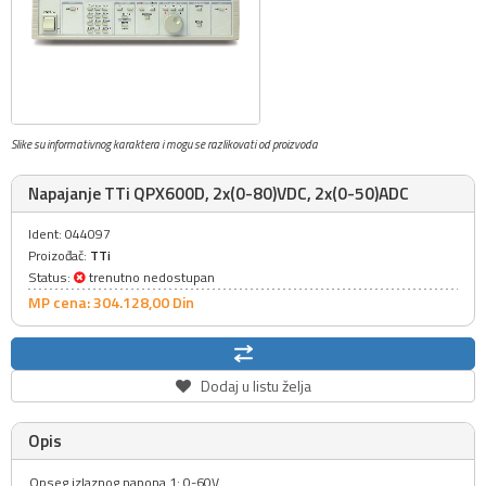
Slike su informativnog karaktera i mogu se razlikovati od proizvoda
Napajanje TTi QPX600D, 2x(0-80)VDC, 2x(0-50)ADC
Ident: 044097
Proizođač:
TTi
Status:
trenutno nedostupan
MP cena: 304.128,
00
Din
Dodaj u listu želja
Opis
Opseg izlaznog napona 1: 0-60V