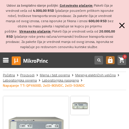
Uslovi za besplatno slanje pošiljki:
Gotovinsko plaćanje:
Paketi čija je
vrednost veća od
4.000,00 RSD
(plaćanje pouzećem prilikom isporuke
robe), troškove transporta snosi prodavac. Za pakete čija je vrednost
manja od ovog iznosa, cena isporuke je fiksna i iznosi
600,00 RSD
bez
obzira na masu paketa i naplaćuje se kupcu po prijemu
pošiljke.
Virmansko plaćanje:
Paketi čija je vrednost veća od
20.000,00
RSD
(plaćanje robe preko računa/virmanski) troškove transporta snosi
prodavac. Za pakete čija je vrednost manja od ovog iznosa, isporuka se
naplaćuje po redovnom cenovniku kurirske službe.
0
shopping_cart
https
Početna
Proizvodi
Merna i test oprema
Merenje električnih veličina
Laboratorijska oprema
Laboratorijska napajanja
Napajanje TTi QPX600D, 2x(0-80)VDC, 2x(0-50)ADC