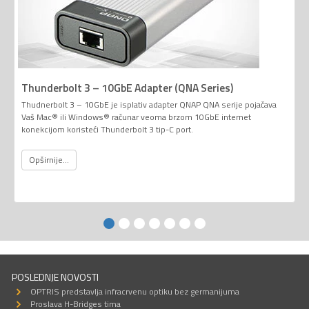
Thunderbolt 3 – 10GbE Adapter (QNA Series)
Thudnerbolt 3 – 10GbE je isplativ adapter QNAP QNA serije pojačava
Vaš Mac® ili Windows® računar veoma brzom 10GbE internet
konekcijom koristeći Thunderbolt 3 tip-C port.
Opširnije...
POSLEDNJE NOVOSTI
OPTRIS predstavlja infracrvenu optiku bez germanijuma
Proslava H-Bridges tima