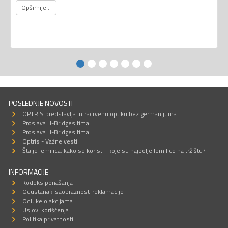
Opširnije...
POSLEDNJE NOVOSTI
OPTRIS predstavlja infracrvenu optiku bez germanijuma
Proslava H-Bridges tima
Proslava H-Bridges tima
Optris - Važne vesti
Šta je lemilica, kako se koristi i koje su najbolje lemilice na tržištu?
INFORMACIJE
Kodeks ponašanja
Odustanak-saobraznost-reklamacije
Odluke o akcijama
Uslovi korišćenja
Politika privatnosti