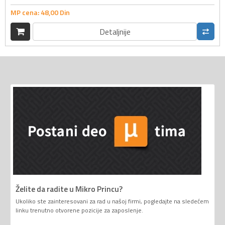
MP cena:
48,
00
Din
Detaljnije
Želite da radite u Mikro Princu?
Ukoliko ste zainteresovani za rad u našoj firmi, pogledajte na sledećem
linku trenutno otvorene pozicije za zaposlenje.