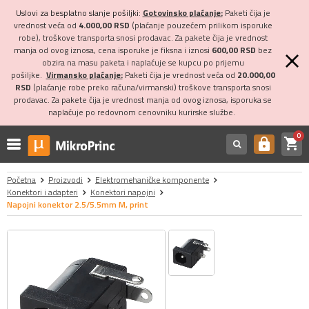
Uslovi za besplatno slanje pošiljki:
Gotovinsko plaćanje:
Paketi čija je
vrednost veća od
4.000,00 RSD
(plaćanje pouzećem prilikom isporuke
robe), troškove transporta snosi prodavac. Za pakete čija je vrednost
manja od ovog iznosa, cena isporuke je fiksna i iznosi
600,00 RSD
bez
obzira na masu paketa i naplaćuje se kupcu po prijemu
pošiljke.
Virmansko plaćanje:
Paketi čija je vrednost veća od
20.000,00
RSD
(plaćanje robe preko računa/virmanski) troškove transporta snosi
prodavac. Za pakete čija je vrednost manja od ovog iznosa, isporuka se
naplaćuje po redovnom cenovniku kurirske službe.
0
shopping_cart
https
Početna
Proizvodi
Elektromehaničke komponente
Konektori i adapteri
Konektori napojni
Napojni konektor 2.5/5.5mm M, print