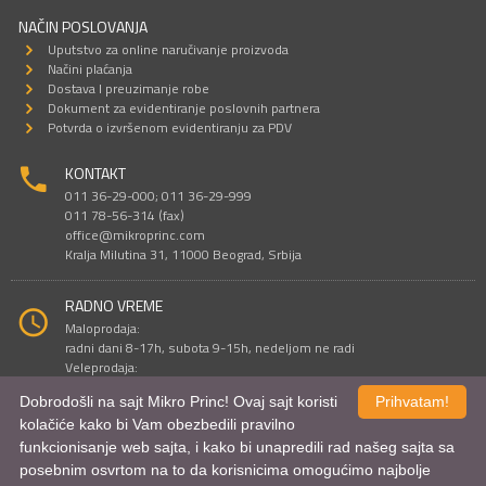
NAČIN POSLOVANJA
Uputstvo za online naručivanje proizvoda
Načini plaćanja
Dostava I preuzimanje robe
Dokument za evidentiranje poslovnih partnera
Potvrda o izvršenom evidentiranju za PDV
KONTAKT
011 36-29-000; 011 36-29-999
011 78-56-314 (fax)
office@mikroprinc.com
Kralja Milutina 31, 11000 Beograd, Srbija
RADNO VREME
Maloprodaja:
radni dani 8-17h, subota 9-15h, nedeljom ne radi
Veleprodaja:
radni dani 9-16h, subotom i nedeljom ne radi
Dobrodošli na sajt Mikro Princ! Ovaj sajt koristi
Prihvatam!
kolačiće kako bi Vam obezbedili pravilno
funkcionisanje web sajta, i kako bi unapredili rad našeg sajta sa
Sve cene su iskazane u dinarima. PDV je uračunat u cenu.
posebnim osvrtom na to da korisnicima omogućimo najbolje
© Mikro Princ 1999 - 2026. Sva prava su zadržana.