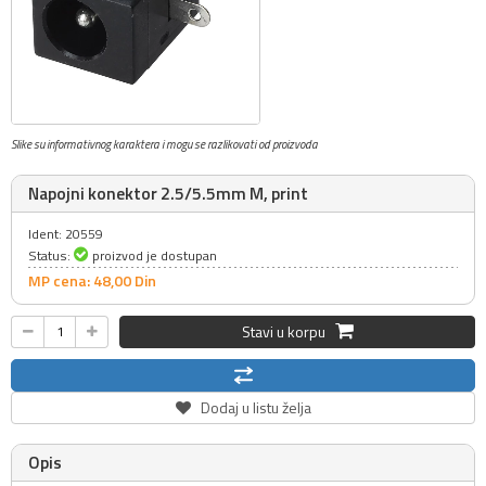
Slike su informativnog karaktera i mogu se razlikovati od proizvoda
Napojni konektor 2.5/5.5mm M, print
Ident: 20559
Status:
proizvod je dostupan
MP cena: 48,
00
Din
Stavi u korpu
Dodaj u listu želja
Opis