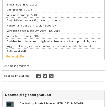
Broj analognih kanala: 2
Uzorkovanje: 5GS/s
Veličina memorije: 500kS
Broj digitalnih kanala: 8 (opciono, uz doplatu)
Horizontalni opseg: 1ns/div - 500s/div
Vertikalna osetljivost: 2mV/div - 100V/div
Vertikalna rezolucija: 10bit
Dodatne funkcionalnosti: digitalni voltmetar, analizator protokola, data
logger, frekvencijski brojač, analizator spektra, analizator harmonike
Softverski alati:
Pogledaj više
Deklaracija proizvoda
Podeli sa prijateljima:
Nedavno pregledani proizvodi
Osciloskop Rohde&Schwarz RTH1052 2x500MHz