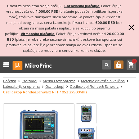
Uslovi za besplatno slanje pošiljki:
Gotovinsko plaćanje:
Paketi čija je
vrednost veća od
4.000,00 RSD
(plaćanje pouzećem prilikom isporuke
robe), troškove transporta snosi prodavac. Za pakete čija je vrednost
manja od ovog iznosa, cena isporuke je fiksna i iznosi
600,00 RSD
bez
obzira na masu paketa i naplaćuje se kupcu po prijemu
pošiljke.
Virmansko plaćanje:
Paketi čija je vrednost veća od
20.000,00
RSD
(plaćanje robe preko računa/virmanski) troškove transporta snosi
prodavac. Za pakete čija je vrednost manja od ovog iznosa, isporuka se
naplaćuje po redovnom cenovniku kurirske službe.
0
shopping_cart
https
Početna
Proizvodi
Merna i test oprema
Merenje električnih veličina
Laboratorijska oprema
Osciloskopi
Osciloskopi Rohde & Schwarz
Osciloskop Rohde&Schwarz RTH1052 2x500MHz