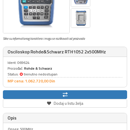
Slike su informativnog karaktera i mogu se razlikovati od proizvoda
Osciloskop Rohde&Schwarz RTH1052 2x500MHz
Ident: 069624
Proizođač:
Rohde & Schwarz
Status:
trenutno nedostupan
MP cena: 1.062.720,
00
Din
Dodaj u listu želja
Opis
Opseg: 500MHz