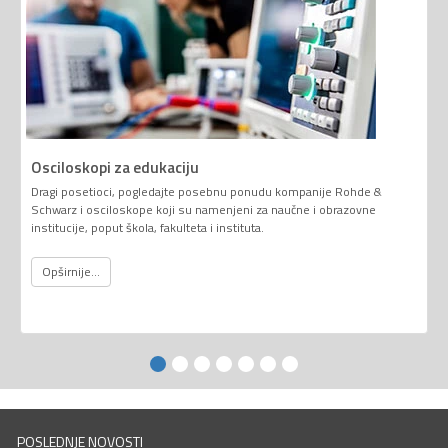
Osciloskopi za edukaciju
Dragi posetioci, pogledajte posebnu ponudu kompanije Rohde &
Schwarz i osciloskope koji su namenjeni za naučne i obrazovne
institucije, poput škola, fakulteta i instituta.
Opširnije...
POSLEDNJE NOVOSTI