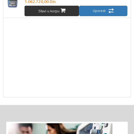
1.062.720,
00
Din
Uporedi
Stavi u korpu