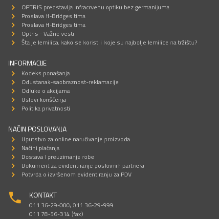
OPTRIS predstavlja infracrvenu optiku bez germanijuma
Proslava H-Bridges tima
Proslava H-Bridges tima
Optris - Važne vesti
Šta je lemilica, kako se koristi i koje su najbolje lemilice na tržištu?
INFORMACIJE
Kodeks ponašanja
Odustanak-saobraznost-reklamacije
Odluke o akcijama
Uslovi korišćenja
Politika privatnosti
NAČIN POSLOVANJA
Uputstvo za online naručivanje proizvoda
Načini plaćanja
Dostava I preuzimanje robe
Dokument za evidentiranje poslovnih partnera
Potvrda o izvršenom evidentiranju za PDV
KONTAKT
011 36-29-000; 011 36-29-999
011 78-56-314 (fax)