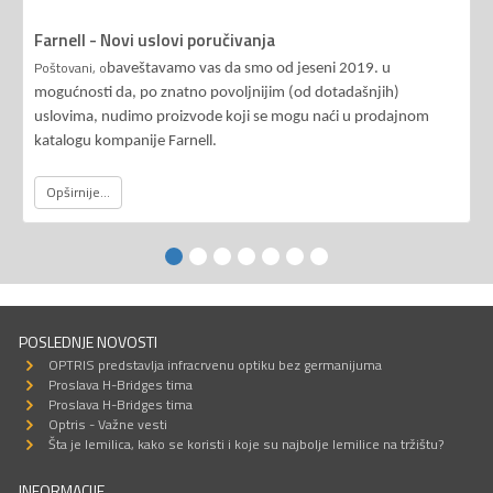
Farnell - Novi uslovi poručivanja
Poštovani, o
baveštavamo vas da smo od jeseni 2019. u
mogućnosti da, po znatno povoljnijim (od dotadašnjih)
uslovima, nudimo proizvode koji se mogu naći u prodajnom
katalogu kompanije Farnell.
Opširnije...
POSLEDNJE NOVOSTI
OPTRIS predstavlja infracrvenu optiku bez germanijuma
Proslava H-Bridges tima
Proslava H-Bridges tima
Optris - Važne vesti
Šta je lemilica, kako se koristi i koje su najbolje lemilice na tržištu?
INFORMACIJE