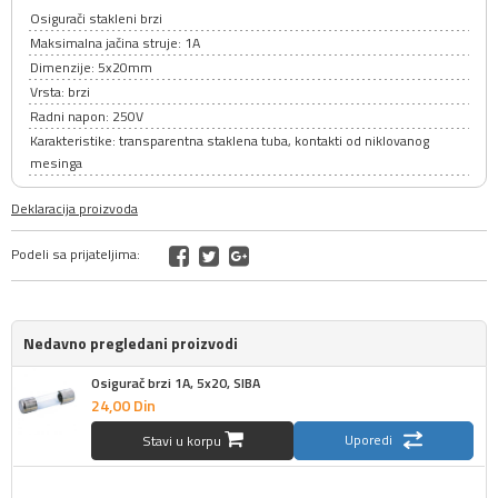
Osigurači stakleni brzi
Maksimalna jačina struje: 1A
Dimenzije: 5x20mm
Vrsta: brzi
Radni napon: 250V
Karakteristike: transparentna staklena tuba, kontakti od niklovanog
mesinga
Deklaracija proizvoda
Podeli sa prijateljima:
Nedavno pregledani proizvodi
Osigurač brzi 1A, 5x20, SIBA
24,
00
Din
Uporedi
Stavi u korpu