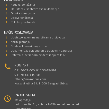
Kodeks ponašanja
Odustanak-saobraznost-reklamacije
Odluke o akcijama
Uslovi korišćenja
Politika privatnosti
NAČIN POSLOVANJA
Uputstvo za online naručivanje proizvoda
Načini plaćanja
Dostava I preuzimanje robe
Dokument za evidentiranje poslovnih partnera
Potvrda o izvršenom evidentiranju za PDV
KONTAKT
011 36-29-000; 011 36-29-999
011 78-56-314 (fax)
office@mikroprinc.com
Kralja Milutina 31, 11000 Beograd, Srbija
RADNO VREME
Maloprodaja:
radni dani 8-17h, subota 9-15h, nedeljom ne radi
Veleprodaja: