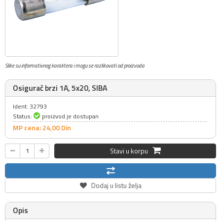
Slike su informativnog karaktera i mogu se razlikovati od proizvoda
Osigurač brzi 1A, 5x20, SIBA
Ident: 32793
Status:
proizvod je dostupan
MP cena: 24,
00
Din
Stavi u korpu
Dodaj u listu želja
Opis