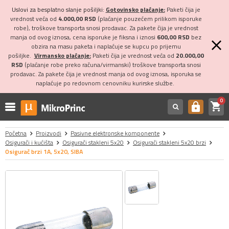
Uslovi za besplatno slanje pošiljki:
Gotovinsko plaćanje:
Paketi čija je
vrednost veća od
4.000,00 RSD
(plaćanje pouzećem prilikom isporuke
robe), troškove transporta snosi prodavac. Za pakete čija je vrednost
manja od ovog iznosa, cena isporuke je fiksna i iznosi
600,00 RSD
bez
obzira na masu paketa i naplaćuje se kupcu po prijemu
pošiljke.
Virmansko plaćanje:
Paketi čija je vrednost veća od
20.000,00
RSD
(plaćanje robe preko računa/virmanski) troškove transporta snosi
prodavac. Za pakete čija je vrednost manja od ovog iznosa, isporuka se
naplaćuje po redovnom cenovniku kurirske službe.
0
shopping_cart
https
Početna
Proizvodi
Pasivne elektronske komponente
Osigurači i kućišta
Osigurači stakleni 5x20
Osigurači stakleni 5x20 brzi
Osigurač brzi 1A, 5x20, SIBA