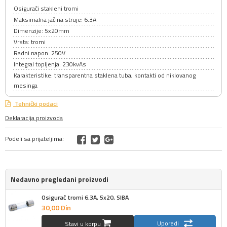
Osigurači stakleni tromi
Maksimalna jačina struje: 6.3A
Dimenzije: 5x20mm
Vrsta: tromi
Radni napon: 250V
Integral topljenja: 230kvAs
Karakteristike: transparentna staklena tuba, kontakti od niklovanog
mesinga
Tehnički podaci
Deklaracija proizvoda
Podeli sa prijateljima:
Nedavno pregledani proizvodi
Osigurač tromi 6.3A, 5x20, SIBA
30,
00
Din
Uporedi
Stavi u korpu