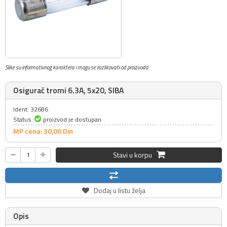
Slike su informativnog karaktera i mogu se razlikovati od proizvoda
Osigurač tromi 6.3A, 5x20, SIBA
Ident: 32686
Status:
proizvod je dostupan
MP cena: 30,
00
Din
Stavi u korpu
Dodaj u listu želja
Opis