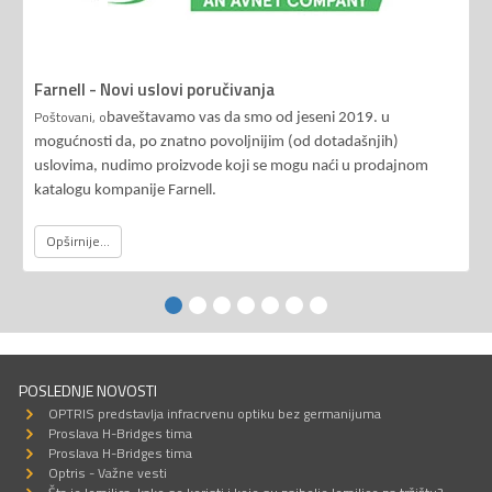
Farnell - Novi uslovi poručivanja
Poštovani, o
baveštavamo vas da smo od jeseni 2019. u
mogućnosti da, po znatno povoljnijim (od dotadašnjih)
uslovima, nudimo proizvode koji se mogu naći u prodajnom
katalogu kompanije Farnell.
Opširnije...
POSLEDNJE NOVOSTI
OPTRIS predstavlja infracrvenu optiku bez germanijuma
Proslava H-Bridges tima
Proslava H-Bridges tima
Optris - Važne vesti