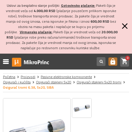
Uslovi za besplatno slanje pošiljki:
Gotovinsko plaćanje:
Paketi čija je
vrednost veća od
4.000,00 RSD
(plaćanje pouzećem prilikom isporuke
robe), troškove transporta snosi prodavac. Za pakete čija je vrednost
manja od ovog iznosa, cena isporuke je fiksna i iznosi
600,00 RSD
bez
obzira na masu paketa i naplaćuje se kupcu po prijemu
pošiljke.
Virmansko plaćanje:
Paketi čija je vrednost veća od
20.000,00
RSD
(plaćanje robe preko računa/virmanski) troškove transporta snosi
prodavac. Za pakete čija je vrednost manja od ovog iznosa, isporuka se
naplaćuje po redovnom cenovniku kurirske službe.
0
shopping_cart
https
Početna
Proizvodi
Pasivne elektronske komponente
Osigurači i kućišta
Osigurači stakleni 5x20
Osigurači stakleni 5x20 tromi
Osigurač tromi 6.3A, 5x20, SIBA