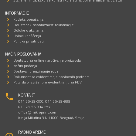
Šta je lemilica, kako se koristi i koje su najbolje lemilice na tržištu?
INFORMACIJE
Kodeks ponašanja
Odustanak-saobraznost-reklamacije
Odluke o akcijama
Uslovi korišćenja
Politika privatnosti
NAČIN POSLOVANJA
Uputstvo za online naručivanje proizvoda
Načini plaćanja
Dostava I preuzimanje robe
Dokument za evidentiranje poslovnih partnera
Potvrda o izvršenom evidentiranju za PDV
KONTAKT
011 36-29-000; 011 36-29-999
011 78-56-314 (fax)
office@mikroprinc.com
Kralja Milutina 31, 11000 Beograd, Srbija
RADNO VREME