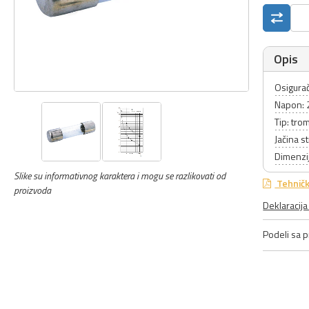
Opis
Osigurač
Napon:
Tip: trom
Jačina s
Dimenzi
Slike su informativnog karaktera i mogu se razlikovati od
Tehničk
proizvoda
Deklaracij
Podeli sa pr