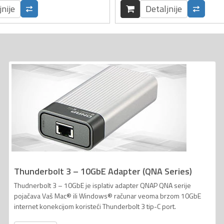
jnije
Detaljnije
Thunderbolt 3 – 10GbE Adapter (QNA Series)
Thudnerbolt 3 – 10GbE je isplativ adapter QNAP QNA serije
pojačava Vaš Mac® ili Windows® računar veoma brzom 10GbE
internet konekcijom koristeći Thunderbolt 3 tip-C port.