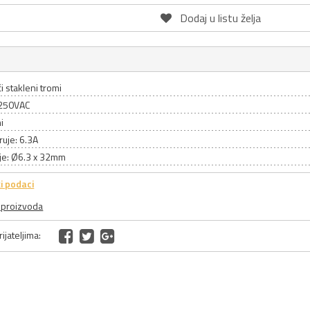
Dodaj u listu želja
i stakleni tromi
 250VAC
i
truje: 6.3A
je: Ø6.3 x 32mm
i podaci
a proizvoda
ijateljima: