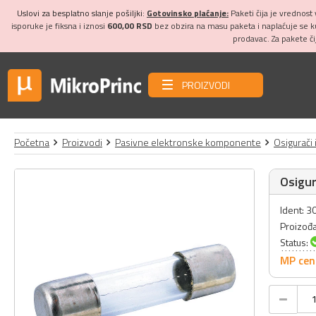
Uslovi za besplatno slanje pošiljki:
Gotovinsko plaćanje:
Paketi čija je vrednost
isporuke je fiksna i iznosi
600,00 RSD
bez obzira na masu paketa i naplaćuje se 
prodavac. Za pakete č
PROIZVODI
Početna
Proizvodi
Pasivne elektronske komponente
Osigurači 
Osigur
Ident: 
Proizođ
Status:
MP cen