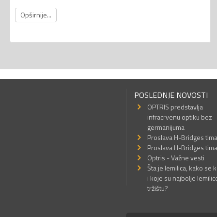
Opširnije...
POSLEDNJE NOVOSTI
OPTRIS predstavlja
infracrvenu optiku bez
germanijuma
Proslava H-Bridges tim
Proslava H-Bridges tim
Optris - Važne vesti
Šta je lemilica, kako se k
i koje su najbolje lemilic
tržištu?