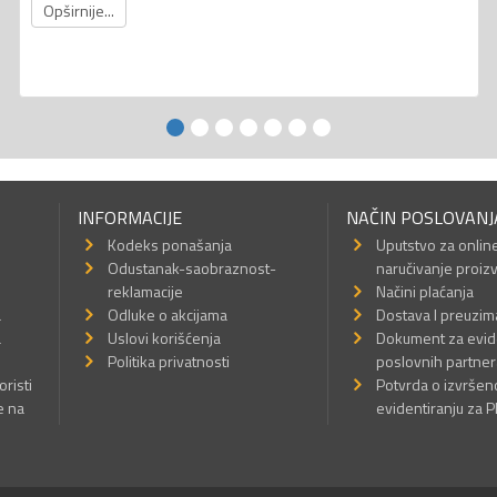
Opširnije...
INFORMACIJE
NAČIN POSLOVANJ
Kodeks ponašanja
Uputstvo za onlin
Odustanak-saobraznost-
naručivanje proiz
reklamacije
Načini plaćanja
a
Odluke o akcijama
Dostava I preuzim
a
Uslovi korišćenja
Dokument za evid
Politika privatnosti
poslovnih partner
oristi
Potvrda o izvrše
e na
evidentiranju za 