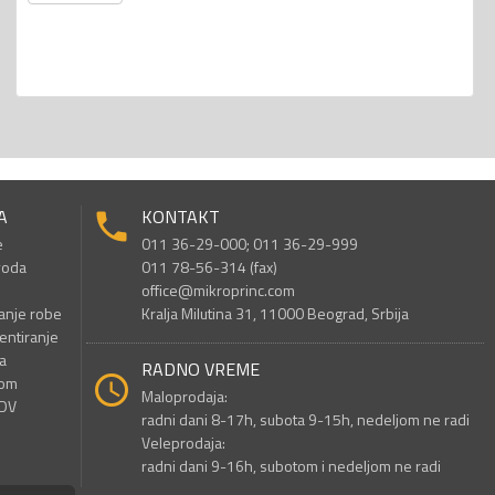
A
KONTAKT
e
011 36-29-000; 011 36-29-999
voda
011 78-56-314 (fax)
office@mikroprinc.com
anje robe
Kralja Milutina 31, 11000 Beograd, Srbija
entiranje
a
RADNO VREME
nom
Maloprodaja:
PDV
radni dani 8-17h, subota 9-15h, nedeljom ne radi
Veleprodaja:
radni dani 9-16h, subotom i nedeljom ne radi