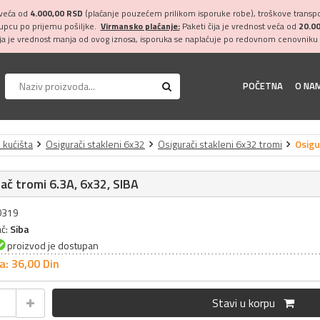
 veća od
4.000,00 RSD
(plaćanje pouzećem prilikom isporuke robe), troškove transpor
kupcu po prijemu pošiljke.
Virmansko plaćanje:
Paketi čija je vrednost veća od
20.0
ija je vrednost manja od ovog iznosa, isporuka se naplaćuje po redovnom cenovniku 
POČETNA
O NA
i kućišta
Osigurači stakleni 6x32
Osigurači stakleni 6x32 tromi
Osigu
ač tromi 6.3A, 6x32, SIBA
30319
ač:
Siba
proizvod je dostupan
a: 36,
00
Din
Stavi u korpu