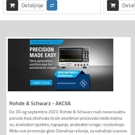
Detaljnije
Detal
Rohde & Schwarz - AKCIJA
Do 30-og septembra 2023. Rohde & Schwarz nudi neverovatnu
ponudu koja obuhvata široki asortiman proizvoda među kojima
su: analizatori spektra, napajanja, analizatori snage i osciloskopi.
Moto ove promocije glasi: Današnja rešenja, za sutrašnje izazove.