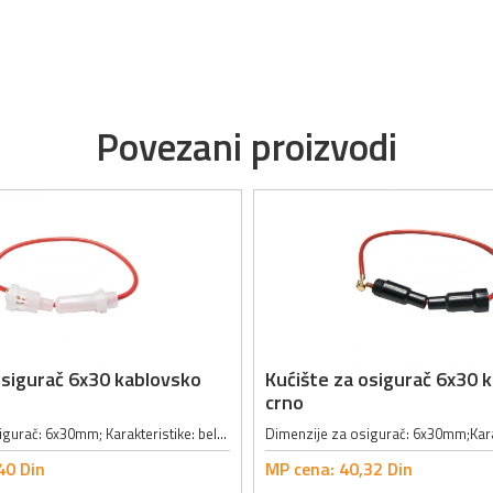
Povezani proizvodi
osigurač 6x30 kablovsko
Kućište za osigurač 6x30 
crno
Dimenzije za osigurač: 6x30mm; Karakteristike: bele boje, bajonetnog oblika, za kabel;
40
Din
MP cena:
40,
32
Din