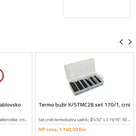
kablovsko
Termo bužir K/STMC2B set 170/1, crni
Dimenzije za osigurač: 6x30mm;Karakteristike: crne boje,može se zavrtati, za kabel;
Set crnih termobužira sadrži:; Ø1/32" x 3 15/16": 60 kom; Ø5/64" x 3 15/16": 40 kom; Ø1/8" x 3 15/16": 30 kom; Ø11/64" x 3 15/16": 20 kom; Ø15/64" x 3 15/16": 10 kom; Ø23/64" x 3 15/16": 10 kom;
MP cena:
1.140,
00
Din