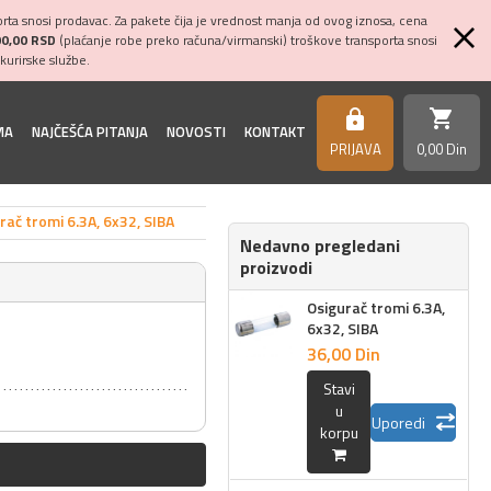
ta snosi prodavac. Za pakete čija je vrednost manja od ovog iznosa, cena
00,00 RSD
(plaćanje robe preko računa/virmanski) troškove transporta snosi
kurirske službe.
shopping_cart
https
MA
NAJČEŠĆA PITANJA
NOVOSTI
KONTAKT
PRIJAVA
0,
00
Din
rač tromi 6.3A, 6x32, SIBA
Nedavno pregledani
proizvodi
Osigurač tromi 6.3A,
6x32, SIBA
36,
00
Din
Stavi
u
Uporedi
korpu