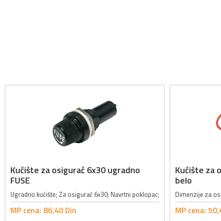
Kućište za osigurač 6x30 ugradno
Kućište za 
FUSE
belo
Ugradno kućište; Za osigurač 6x30; Navrtni poklopac;
MP cena:
86,
40
Din
MP cena:
50,