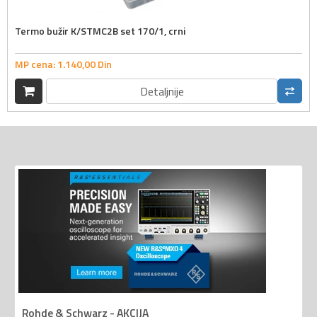
Termo bužir K/STMC2B set 170/1, crni
MP cena:
1.140,
00
Din
Detaljnije
Rohde & Schwarz - AKCIJA