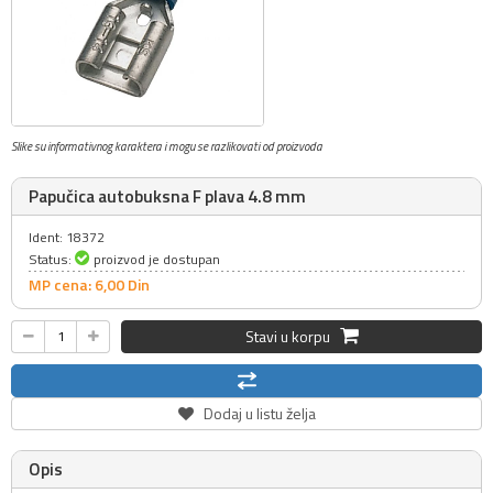
Slike su informativnog karaktera i mogu se razlikovati od proizvoda
Papučica autobuksna F plava 4.8 mm
Ident: 18372
Status:
proizvod je dostupan
MP cena: 6,
00
Din
Stavi u korpu
Dodaj u listu želja
Opis