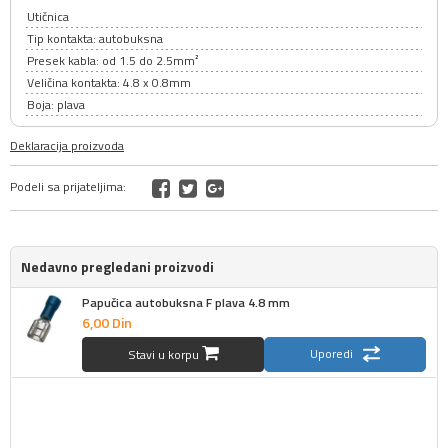
Utičnica
Tip kontakta: autobuksna
Presek kabla: od 1.5 do 2.5mm²
Veličina kontakta: 4.8 x 0.8mm
Boja: plava
Deklaracija proizvoda
Podeli sa prijateljima:
Nedavno pregledani proizvodi
Papučica autobuksna F plava 4.8 mm
6,
00
Din
Uporedi
Stavi u korpu