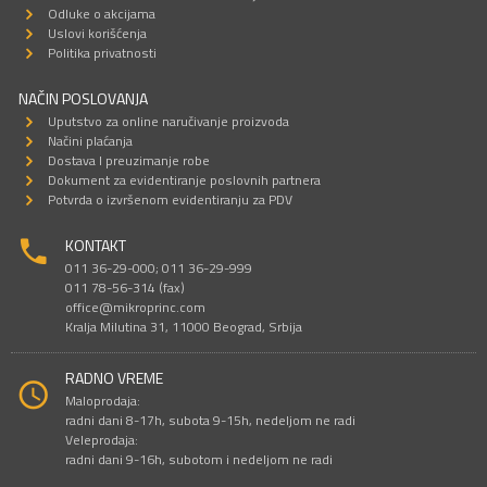
Odluke o akcijama
Uslovi korišćenja
Politika privatnosti
NAČIN POSLOVANJA
Uputstvo za online naručivanje proizvoda
Načini plaćanja
Dostava I preuzimanje robe
Dokument za evidentiranje poslovnih partnera
Potvrda o izvršenom evidentiranju za PDV
KONTAKT
011 36-29-000; 011 36-29-999
011 78-56-314 (fax)
office@mikroprinc.com
Kralja Milutina 31, 11000 Beograd, Srbija
RADNO VREME
Maloprodaja:
radni dani 8-17h, subota 9-15h, nedeljom ne radi
Veleprodaja:
radni dani 9-16h, subotom i nedeljom ne radi