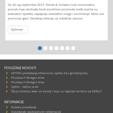
Do 30-og septembra 2023. Rohde & Schwarz nudi neverovatnu
ponudu koja obuhvata široki asortiman proizvoda među kojima su:
analizatori spektra, napajanja, analizatori snage i osciloskopi. Moto ove
promocije glasi: Današnja rešenja, za sutrašnje izazove.
Opširnije...
POSLEDNJE NOVOSTI
OPTRIS predstavlja infracrvenu optiku bez germanijuma
Proslava H-Bridges tima
Proslava H-Bridges tima
Optris - Važne vesti
Šta je lemilica, kako se koristi i koje su najbolje lemilice na tržištu?
INFORMACIJE
Kodeks ponašanja
Odustanak-saobraznost-reklamacije