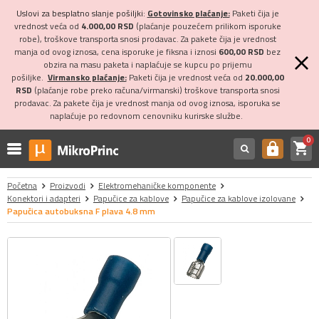
Uslovi za besplatno slanje pošiljki:
Gotovinsko plaćanje:
Paketi čija je
vrednost veća od
4.000,00 RSD
(plaćanje pouzećem prilikom isporuke
robe), troškove transporta snosi prodavac. Za pakete čija je vrednost
manja od ovog iznosa, cena isporuke je fiksna i iznosi
600,00 RSD
bez
obzira na masu paketa i naplaćuje se kupcu po prijemu
pošiljke.
Virmansko plaćanje:
Paketi čija je vrednost veća od
20.000,00
RSD
(plaćanje robe preko računa/virmanski) troškove transporta snosi
prodavac. Za pakete čija je vrednost manja od ovog iznosa, isporuka se
naplaćuje po redovnom cenovniku kurirske službe.
0
shopping_cart
https
Početna
Proizvodi
Elektromehaničke komponente
Konektori i adapteri
Papučice za kablove
Papučice za kablove izolovane
Papučica autobuksna F plava 4.8 mm