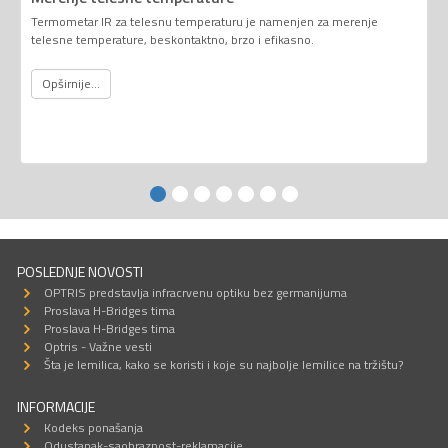
Termometar IR za telesnu temperaturu je namenjen za merenje
telesne temperature, beskontaktno, brzo i efikasno.
Opširnije...
POSLEDNJE NOVOSTI
OPTRIS predstavlja infracrvenu optiku bez germanijuma
Proslava H-Bridges tima
Proslava H-Bridges tima
Optris - Važne vesti
Šta je lemilica, kako se koristi i koje su najbolje lemilice na tržištu?
INFORMACIJE
Kodeks ponašanja
Odustanak-saobraznost-reklamacije