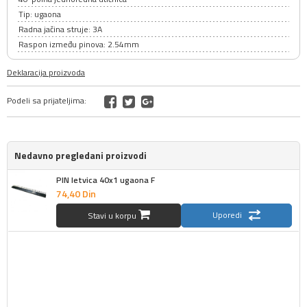
Tip: ugaona
Radna jačina struje: 3A
Raspon između pinova: 2.54mm
Deklaracija proizvoda
Podeli sa prijateljima:
Nedavno pregledani proizvodi
PIN letvica 40x1 ugaona F
74,
40
Din
Uporedi
Stavi u korpu