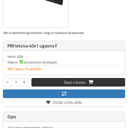
Slike su informativnog karaktera i mogu se razlikovati od proizvoda
PIN letvica 40x1 ugaona F
Ident: 409
Status:
proizvod je dostupan
MP cena: 74,
40
Din
Stavi u korpu
Dodaj u listu želja
Opis
40-polna jednoredna utičnica