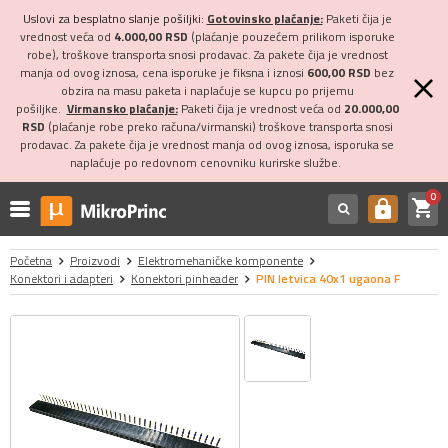
Uslovi za besplatno slanje pošiljki:
Gotovinsko plaćanje:
Paketi čija je
vrednost veća od
4.000,00 RSD
(plaćanje pouzećem prilikom isporuke
robe), troškove transporta snosi prodavac. Za pakete čija je vrednost
manja od ovog iznosa, cena isporuke je fiksna i iznosi
600,00 RSD
bez
obzira na masu paketa i naplaćuje se kupcu po prijemu
pošiljke.
Virmansko plaćanje:
Paketi čija je vrednost veća od
20.000,00
RSD
(plaćanje robe preko računa/virmanski) troškove transporta snosi
prodavac. Za pakete čija je vrednost manja od ovog iznosa, isporuka se
naplaćuje po redovnom cenovniku kurirske službe.
0
shopping_cart
https
Početna
Proizvodi
Elektromehaničke komponente
Konektori i adapteri
Konektori pinheader
PIN letvica 40x1 ugaona F