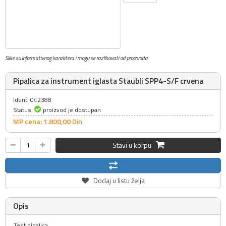
Slike su informativnog karaktera i mogu se razlikovati od proizvoda
Pipalica za instrument iglasta Staubli SPP4-S/F crvena
Ident: 042388
Status:
proizvod je dostupan
MP cena: 1.800,
00
Din
Stavi u korpu
Dodaj u listu želja
Opis
Test pipalica