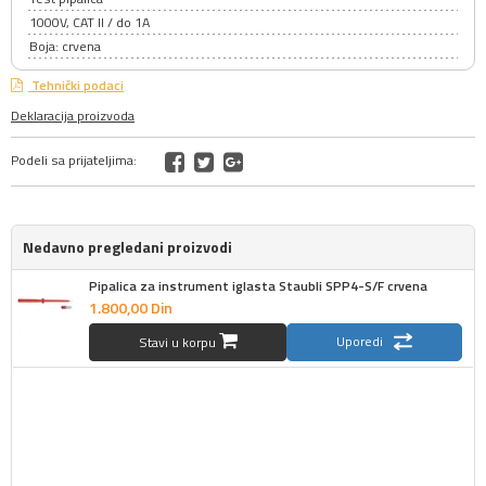
1000V, CAT II / do 1A
Boja: crvena
Tehnički podaci
Deklaracija proizvoda
Podeli sa prijateljima:
Nedavno pregledani proizvodi
Pipalica za instrument iglasta Staubli SPP4-S/F crvena
1.800,
00
Din
Uporedi
Stavi u korpu