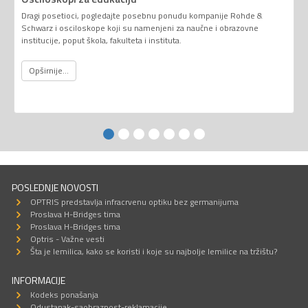
Dragi posetioci, pogledajte posebnu ponudu kompanije Rohde &
Schwarz i osciloskope koji su namenjeni za naučne i obrazovne
institucije, poput škola, fakulteta i instituta.
Opširnije...
POSLEDNJE NOVOSTI
OPTRIS predstavlja infracrvenu optiku bez germanijuma
Proslava H-Bridges tima
Proslava H-Bridges tima
Optris - Važne vesti
Šta je lemilica, kako se koristi i koje su najbolje lemilice na tržištu?
INFORMACIJE
Kodeks ponašanja
Odustanak-saobraznost-reklamacije