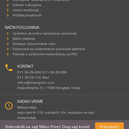
Odluke o akcijama
Uslovi korišćenja
Politika privatnosti
NAČIN POSLOVANJA
Uputstvo za online naručivanje proizvoda
Načini plaćanja
Dostava I preuzimanje robe
Dokument za evidentiranje poslovnih partnera
Potvrda o izvršenom evidentiranju za PDV
KONTAKT
011 36-29-000; 011 36-29-999
011 78-56-314 (fax)
office@mikroprinc.com
Kralja Milutina 31, 11000 Beograd, Srbija
RADNO VREME
Maloprodaja:
radni dani 8-17h, subota 9-15h, nedeljom ne radi
Veleprodaja:
radni dani 9-16h, subotom i nedeljom ne radi
Dobrodošli na sajt Mikro Princ! Ovaj sajt koristi
Prihvatam!