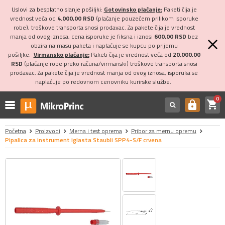
Uslovi za besplatno slanje pošiljki:
Gotovinsko plaćanje:
Paketi čija je
vrednost veća od
4.000,00 RSD
(plaćanje pouzećem prilikom isporuke
robe), troškove transporta snosi prodavac. Za pakete čija je vrednost
manja od ovog iznosa, cena isporuke je fiksna i iznosi
600,00 RSD
bez
obzira na masu paketa i naplaćuje se kupcu po prijemu
pošiljke.
Virmansko plaćanje:
Paketi čija je vrednost veća od
20.000,00
RSD
(plaćanje robe preko računa/virmanski) troškove transporta snosi
prodavac. Za pakete čija je vrednost manja od ovog iznosa, isporuka se
naplaćuje po redovnom cenovniku kurirske službe.
0
shopping_cart
https
Početna
Proizvodi
Merna i test oprema
Pribor za mernu opremu
Pipalica za instrument iglasta Staubli SPP4-S/F crvena