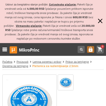
Uslovi za besplatno slanje pošiljki:
Gotovinsko plaćanje:
Paketi čija je
vrednost veća od
4.000,00 RSD
(plaćanje pouzećem prilikom isporuke
robe), troškove transporta snosi prodavac. Za pakete čija je vrednost
manja od ovog iznosa, cena isporuke je fiksna i iznosi
600,00 RSD
bez
obzira na masu paketa i naplaćuje se kupcu po prijemu
pošiljke.
Virmansko plaćanje:
Paketi čija je vrednost veća od
20.000,00
RSD
(plaćanje robe preko računa/virmanski) troškove transporta snosi
prodavac. Za pakete čija je vrednost manja od ovog iznosa, isporuka se
naplaćuje po redovnom cenovniku kurirske službe.
0
shopping_cart
https
Početna
Proizvodi
Lemna oprema i pribor
Pribor za lemljenje
Oprema za lemljenje
Pletenica za razlemljivanje 2.5mm