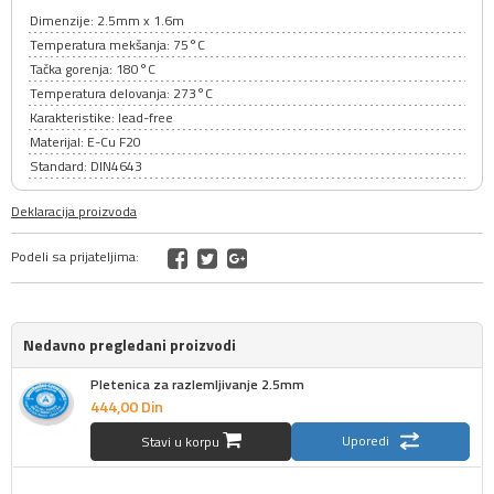
Dimenzije: 2.5mm x 1.6m
Temperatura mekšanja: 75°C
Tačka gorenja: 180°C
Temperatura delovanja: 273°C
Karakteristike: lead-free
Materijal: E-Cu F20
Standard: DIN4643
Deklaracija proizvoda
Podeli sa prijateljima:
Nedavno pregledani proizvodi
Pletenica za razlemljivanje 2.5mm
444,
00
Din
Uporedi
Stavi u korpu