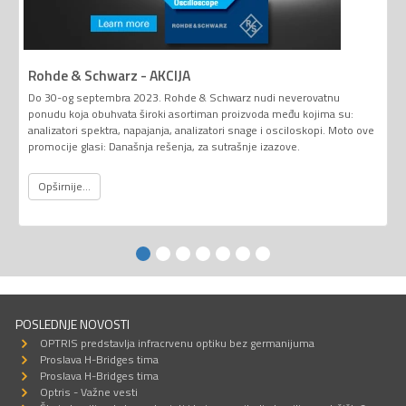
Rohde & Schwarz - AKCIJA
Do 30-og septembra 2023. Rohde & Schwarz nudi neverovatnu
ponudu koja obuhvata široki asortiman proizvoda među kojima su:
analizatori spektra, napajanja, analizatori snage i osciloskopi. Moto ove
promocije glasi: Današnja rešenja, za sutrašnje izazove.
Opširnije...
POSLEDNJE NOVOSTI
OPTRIS predstavlja infracrvenu optiku bez germanijuma
Proslava H-Bridges tima
Proslava H-Bridges tima
Optris - Važne vesti