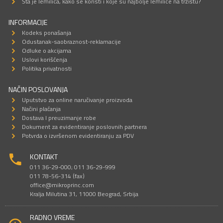
Šta je lemilica, kako se koristi i koje su najbolje lemilice na tržištu?
INFORMACIJE
Kodeks ponašanja
Odustanak-saobraznost-reklamacije
Odluke o akcijama
Uslovi korišćenja
Politika privatnosti
NAČIN POSLOVANJA
Uputstvo za online naručivanje proizvoda
Načini plaćanja
Dostava I preuzimanje robe
Dokument za evidentiranje poslovnih partnera
Potvrda o izvršenom evidentiranju za PDV
KONTAKT
011 36-29-000; 011 36-29-999
011 78-56-314 (fax)
office@mikroprinc.com
Kralja Milutina 31, 11000 Beograd, Srbija
RADNO VREME