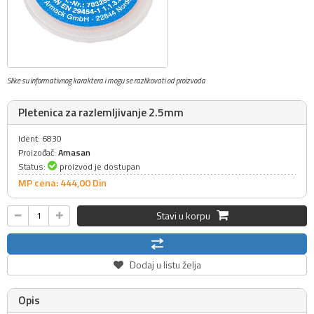
Slike su informativnog karaktera i mogu se razlikovati od proizvoda
Pletenica za razlemljivanje 2.5mm
Ident: 6830
Proizođač:
Amasan
Status:
proizvod je dostupan
MP cena: 444,
00
Din
Stavi u korpu
Dodaj u listu želja
Opis