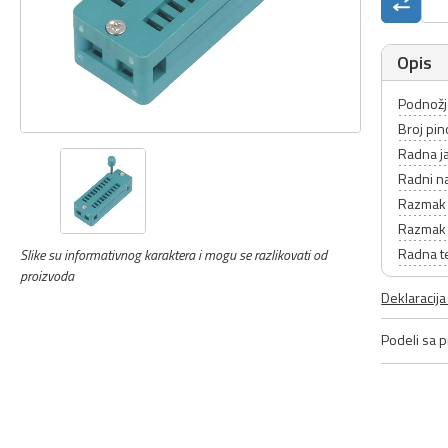
Opis
Podnožj
Broj pin
Radna j
Radni n
Razmak 
Razmak 
Radna t
Slike su informativnog karaktera i mogu se razlikovati od
proizvoda
Deklaracij
Podeli sa pr