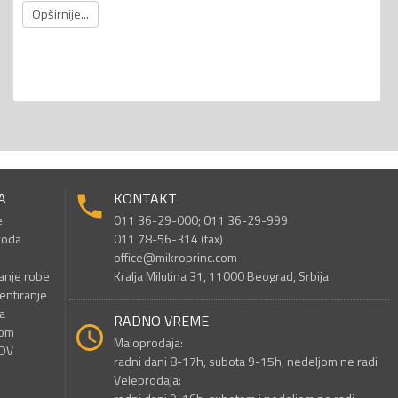
Opširnije...
A
KONTAKT
e
011 36-29-000; 011 36-29-999
voda
011 78-56-314 (fax)
office@mikroprinc.com
anje robe
Kralja Milutina 31, 11000 Beograd, Srbija
entiranje
a
RADNO VREME
nom
Maloprodaja:
PDV
radni dani 8-17h, subota 9-15h, nedeljom ne radi
Veleprodaja: