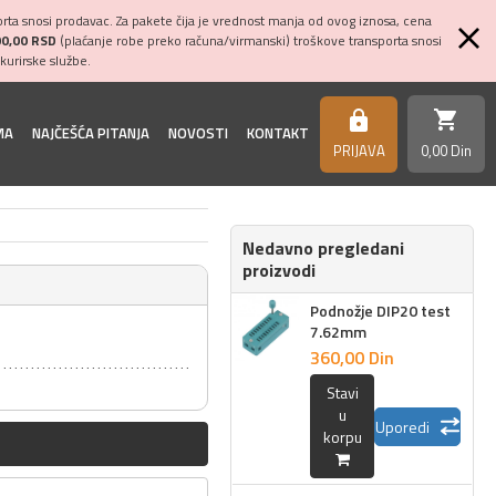
ta snosi prodavac. Za pakete čija je vrednost manja od ovog iznosa, cena
00,00 RSD
(plaćanje robe preko računa/virmanski) troškove transporta snosi
kurirske službe.
shopping_cart
https
MA
NAJČEŠĆA PITANJA
NOVOSTI
KONTAKT
PRIJAVA
0,
00
Din
Nedavno pregledani
proizvodi
Podnožje DIP20 test
7.62mm
360,
00
Din
Stavi
u
Uporedi
korpu