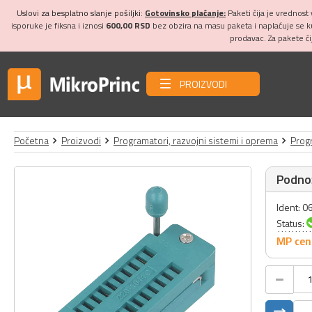
Uslovi za besplatno slanje pošiljki:
Gotovinsko plaćanje:
Paketi čija je vrednost
isporuke je fiksna i iznosi
600,00 RSD
bez obzira na masu paketa i naplaćuje se 
prodavac. Za pakete č
PROIZVODI
Početna
Proizvodi
Programatori, razvojni sistemi i oprema
Prog
Podno
Ident: 
Status:
MP cen