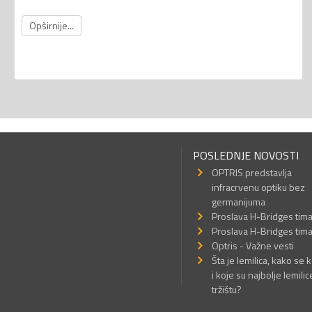
Opširnije...
POSLEDNJE NOVOSTI
OPTRIS predstavlja
infracrvenu optiku bez
germanijuma
Proslava H-Bridges tim
Proslava H-Bridges tim
Optris - Važne vesti
Šta je lemilica, kako se k
i koje su najbolje lemilic
tržištu?