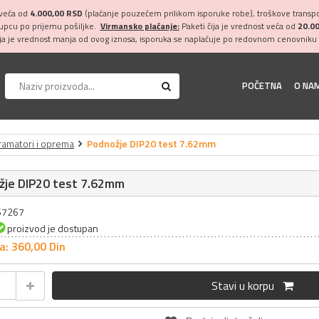
 veća od
4.000,00 RSD
(plaćanje pouzećem prilikom isporuke robe), troškove transpor
kupcu po prijemu pošiljke.
Virmansko plaćanje:
Paketi čija je vrednost veća od
20.0
ija je vrednost manja od ovog iznosa, isporuka se naplaćuje po redovnom cenovniku 
POČETNA
O NA
ramatori i oprema
Podnožje DIP20 test 7.62mm
žje DIP20 test 7.62mm
067267
proizvod je dostupan
a: 360,
00
Din
Stavi u korpu