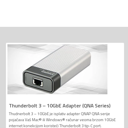
Thunderbolt 3 – 10GbE Adapter (QNA Series)
Thudnerbolt 3 – 10GbE je isplativ adapter QNAP QNA serije
pojačava Vaš Mac® ili Windows® računar veoma brzom 10GbE
internet konekcijom koristeći Thunderbolt 3 tip-C port.