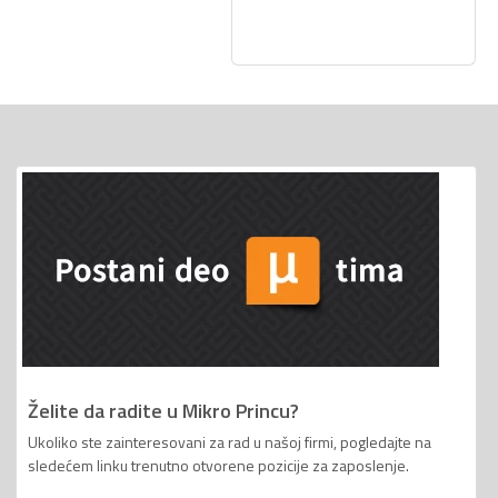
Želite da radite u Mikro Princu?
Ukoliko ste zainteresovani za rad u našoj firmi, pogledajte na
sledećem linku trenutno otvorene pozicije za zaposlenje.