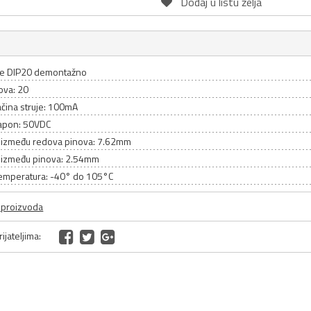
Dodaj u listu želja
e DIP20 demontažno
ova: 20
ačina struje: 100mA
apon: 50VDC
između redova pinova: 7.62mm
između pinova: 2.54mm
emperatura: -40° do 105°C
a proizvoda
ijateljima: