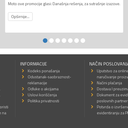
Moto ove promocije glasi: Današnja rešenja, za sutrašnje izazove.
Opširnije...
INFORMACIJE
NAČIN POSLOVANJ
Kodeks ponašanja
Uputstvo za onlin
Odustanak-saobraznost-
naručivanje proiz
reklamacije
Načini plaćanja
a
Odluke o akcijama
Dostava I preuzim
a
Uslovi korišćenja
Dokument za evid
Politika privatnosti
poslovnih partner
oristi
Potvrda o izvrše
e na
evidentiranju za 