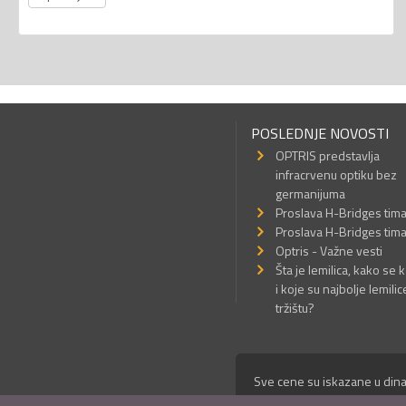
POSLEDNJE NOVOSTI
OPTRIS predstavlja
infracrvenu optiku bez
germanijuma
Proslava H-Bridges tim
Proslava H-Bridges tim
Optris - Važne vesti
Šta je lemilica, kako se k
i koje su najbolje lemilic
tržištu?
Sve cene su iskazane u dina
© Mikro Princ 1999 - 2026. 