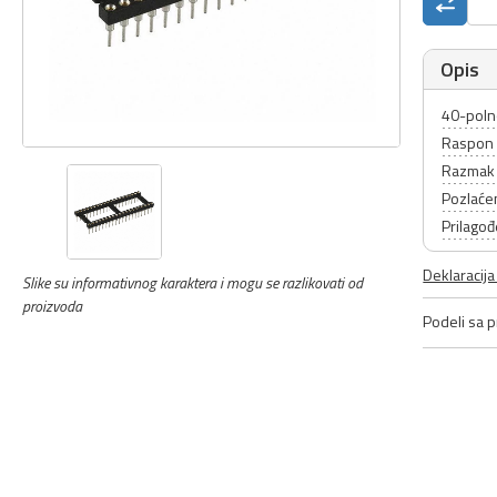
Opis
40-poln
Raspon 
Razmak 
Pozlaćen
Prilagođ
Deklaracij
Slike su informativnog karaktera i mogu se razlikovati od
proizvoda
Podeli sa pr