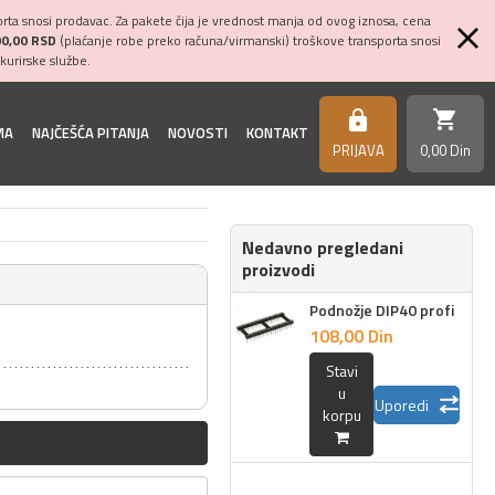
ta snosi prodavac. Za pakete čija je vrednost manja od ovog iznosa, cena
00,00 RSD
(plaćanje robe preko računa/virmanski) troškove transporta snosi
kurirske službe.
shopping_cart
https
MA
NAJČEŠĆA PITANJA
NOVOSTI
KONTAKT
PRIJAVA
0,
00
Din
Nedavno pregledani
proizvodi
Podnožje DIP40 profi
108,
00
Din
Stavi
u
Uporedi
korpu