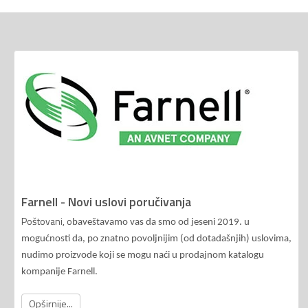
Farnell - Novi uslovi poručivanja
Poštovani, o
baveštavamo vas da smo od jeseni 2019. u
mogućnosti da, po znatno povoljnijim (od dotadašnjih) uslovima,
nudimo proizvode koji se mogu naći u prodajnom katalogu
kompanije Farnell.
Opširnije...