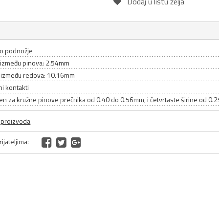
Dodaj u listu želja
o podnožje
između pinova: 2.54mm
između redova: 10.16mm
i kontakti
en za kružne pinove prečnika od 0.40 do 0.56mm, i četvrtaste širine od 0
a proizvoda
ijateljima: