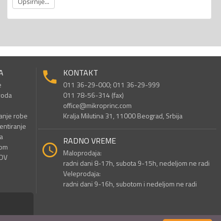
Opširnije...
A
KONTAKT
e
011 36-29-000; 011 36-29-999
voda
011 78-56-314 (fax)
office@mikroprinc.com
anje robe
Kralja Milutina 31, 11000 Beograd, Srbija
entiranje
a
RADNO VREME
nom
Maloprodaja:
PDV
radni dani 8-17h, subota 9-15h, nedeljom ne radi
Veleprodaja:
radni dani 9-16h, subotom i nedeljom ne radi