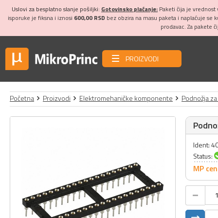
Uslovi za besplatno slanje pošiljki:
Gotovinsko plaćanje:
Paketi čija je vrednost
isporuke je fiksna i iznosi
600,00 RSD
bez obzira na masu paketa i naplaćuje se 
prodavac. Za pakete č
PROIZVODI
Početna
Proizvodi
Elektromehaničke komponente
Podnožja za 
Podnož
Ident: 4
Status:
MP cen