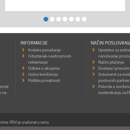
INFORMACIJE
NAČIN POSLOVANJ
Kodeks ponašanja
Uputstvo za onlin
Odustanak-saobraznost-
naručivanje proiz
reklamacije
Načini plaćanja
a
Odluke o akcijama
Dostava I preuzim
a
Uslovi korišćenja
Dokument za evid
Politika privatnosti
poslovnih partner
oristi
Potvrda o izvrše
e na
evidentiranju za 
rima. PDV je uračunat u cenu.
Sva prava su zadržana.