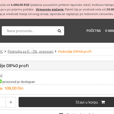
 veća od
4.000,00 RSD
(plaćanje pouzećem prilikom isporuke robe), troškove transpor
kupcu po prijemu pošiljke.
Virmansko plaćanje:
Paketi čija je vrednost veća od
20.0
ija je vrednost manja od ovog iznosa, isporuka se naplaćuje po redovnom cenovniku 
POČETNA
O NA
IC
Podnožja za IC - DIL, precision
Podnožje DIP40 profi
je DIP40 profi
02
proizvod je dostupan
a: 108,
00
Din
Stavi u korpu