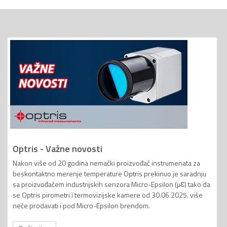
Optris - Važne novosti
Nakon više od 20 godina nemački proizvođač instrumenata za
beskontaktno merenje temperature Optris prekinuo je saradnju
sa proizvođačem industrijskih senzora Micro-Epsilon (µƐ) tako da
se Optris pirometri i termovizijske kamere od 30.06.2025. više
neće prodavati i pod Micro-Epsilon brendom.