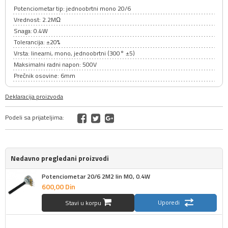
Potenciometar tip: jednoobrtni mono 20/6
Vrednost: 2.2MΩ
Snaga: 0.4W
Tolerancija: ±20%
Vrsta: linearni, mono, jednoobrtni (300° ±5)
Maksimalni radni napon: 500V
Prečnik osovine: 6mm
Deklaracija proizvoda
Podeli sa prijateljima:
Nedavno pregledani proizvodi
Potenciometar 20/6 2M2 lin MO, 0.4W
600,
00
Din
Uporedi
Stavi u korpu