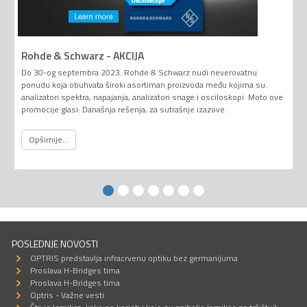
Rohde & Schwarz - AKCIJA
Do 30-og septembra 2023. Rohde & Schwarz nudi neverovatnu
ponudu koja obuhvata široki asortiman proizvoda među kojima su:
analizatori spektra, napajanja, analizatori snage i osciloskopi. Moto ove
promocije glasi: Današnja rešenja, za sutrašnje izazove.
Opširnije...
POSLEDNJE NOVOSTI
OPTRIS predstavlja infracrvenu optiku bez germanijuma
Proslava H-Bridges tima
Proslava H-Bridges tima
Optris - Važne vesti