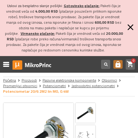
Uslovi za besplatno slanje pošiljki:
Gotovinsko plaćanje:
Paketi čija je
vrednost veća od
4.000,00 RSD
(plaćanje pouzećem prilikom isporuke
robe), troškove transporta snosi prodavac. Za pakete čija je vrednost
manja od ovog iznosa, cena isporuke je fiksna i iznosi
600,00 RSD
bez
obzira na masu paketa i naplaćuje se kupcu po prijemu
pošiljke.
Virmansko plaćanje:
Paketi čija je vrednost veća od
20.000,00
RSD
(plaćanje robe preko računa/virmanski) troškove transporta snosi
prodavac. Za pakete čija je vrednost manja od ovog iznosa, isporuka se
naplaćuje po redovnom cenovniku kurirske službe.
0
shopping_cart
https
Početna
Proizvodi
Pasivne elektronske komponente
Otpornici
Promenljivi otpornici
Potenciometri
Jednoobrtni potenciometri
Potenciometar 20/6 2M2 lin MO, 0.4W