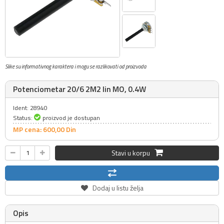
Slike su informativnog karaktera i mogu se razlikovati od proizvoda
Potenciometar 20/6 2M2 lin MO, 0.4W
Ident: 28940
Status:
proizvod je dostupan
MP cena: 600,
00
Din
Stavi u korpu
Dodaj u listu želja
Opis