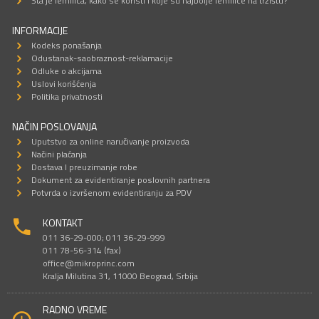
Šta je lemilica, kako se koristi i koje su najbolje lemilice na tržištu?
INFORMACIJE
Kodeks ponašanja
Odustanak-saobraznost-reklamacije
Odluke o akcijama
Uslovi korišćenja
Politika privatnosti
NAČIN POSLOVANJA
Uputstvo za online naručivanje proizvoda
Načini plaćanja
Dostava I preuzimanje robe
Dokument za evidentiranje poslovnih partnera
Potvrda o izvršenom evidentiranju za PDV
KONTAKT
011 36-29-000; 011 36-29-999
011 78-56-314 (fax)
office@mikroprinc.com
Kralja Milutina 31, 11000 Beograd, Srbija
RADNO VREME