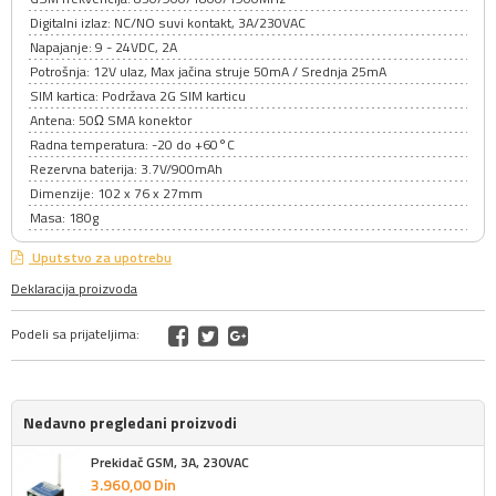
Digitalni izlaz: NC/NO suvi kontakt, 3A/230VAC
Napajanje: 9 - 24VDC, 2A
Potrošnja: 12V ulaz, Max jačina struje 50mA / Srednja 25mA
SIM kartica: Podržava 2G SIM karticu
Antena: 50Ω SMA konektor
Radna temperatura: -20 do +60°C
Rezervna baterija: 3.7V/900mAh
Dimenzije: 102 x 76 x 27mm
Masa: 180g
Uputstvo za upotrebu
Deklaracija proizvoda
Podeli sa prijateljima:
Nedavno pregledani proizvodi
Prekidač GSM, 3A, 230VAC
3.960,
00
Din