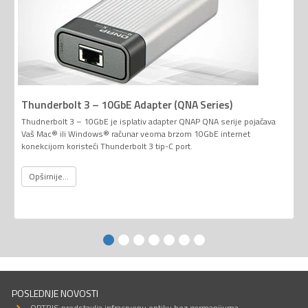
Thunderbolt 3 – 10GbE Adapter (QNA Series)
Thudnerbolt 3 – 10GbE je isplativ adapter QNAP QNA serije pojačava
Vaš Mac® ili Windows® računar veoma brzom 10GbE internet
konekcijom koristeći Thunderbolt 3 tip-C port.
Opširnije...
POSLEDNJE NOVOSTI
OPTRIS predstavlja infracrvenu optiku bez germanijuma