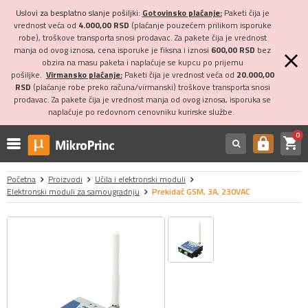
Uslovi za besplatno slanje pošiljki:
Gotovinsko plaćanje:
Paketi čija je
vrednost veća od
4.000,00 RSD
(plaćanje pouzećem prilikom isporuke
robe), troškove transporta snosi prodavac. Za pakete čija je vrednost
manja od ovog iznosa, cena isporuke je fiksna i iznosi
600,00 RSD
bez
obzira na masu paketa i naplaćuje se kupcu po prijemu
pošiljke.
Virmansko plaćanje:
Paketi čija je vrednost veća od
20.000,00
RSD
(plaćanje robe preko računa/virmanski) troškove transporta snosi
prodavac. Za pakete čija je vrednost manja od ovog iznosa, isporuka se
naplaćuje po redovnom cenovniku kurirske službe.
0
shopping_cart
https
Početna
Proizvodi
Učila i elektronski moduli
Elektronski moduli za samougradnju
Prekidač GSM, 3A, 230VAC