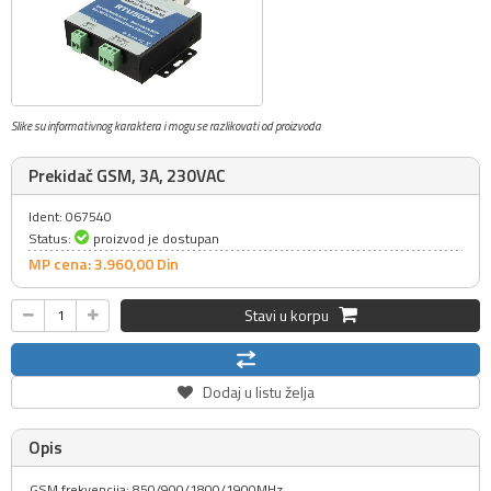
Slike su informativnog karaktera i mogu se razlikovati od proizvoda
Prekidač GSM, 3A, 230VAC
Ident: 067540
Status:
proizvod je dostupan
MP cena: 3.960,
00
Din
Stavi u korpu
Dodaj u listu želja
Opis
GSM frekvencija: 850/900/1800/1900MHz