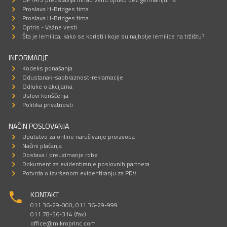
Proslava H-Bridges tima
Proslava H-Bridges tima
Optris - Važne vesti
Šta je lemilica, kako se koristi i koje su najbolje lemilice na tržištu?
INFORMACIJE
Kodeks ponašanja
Odustanak-saobraznost-reklamacije
Odluke o akcijama
Uslovi korišćenja
Politika privatnosti
NAČIN POSLOVANJA
Uputstvo za online naručivanje proizvoda
Načini plaćanja
Dostava I preuzimanje robe
Dokument za evidentiranje poslovnih partnera
Potvrda o izvršenom evidentiranju za PDV
KONTAKT
011 36-29-000; 011 36-29-999
011 78-56-314 (fax)
office@mikroprinc.com