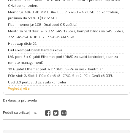
GHz) po kontroleru
Memorija: 48GB RDIMM DDR4 ECC (4 x 4GB + 4 x 8GB) po kontroleru,
proširivo do 512GB (8 x 64GB)
Flash memorija: 4GB (Dual boot OS zaštita)
Mesto za hard disk: 24 x 2.5" SAS 12Gb/s, kompatibilno i sa SAS 6Gb/s,
2.5" SAS/SATA HDD i 2.5" SAS/SATA SSD
Hot swap disk: 24
Lista kompatibilnih hard diskova
LAN port: 3 x Gigabit Ethernet port (RJ45) za svaki kontroler (jedan za
remote management)
10 Gigabit Ethernet port: 4 x 10GbE SFP+ za svaki kontroler
PCIe slot: 2, Slot 1: PCIe Gen3 x8 (CPU), Slot 2: PCIe Gen3 x8 (CPU)
USB 3.0 portovi: 3 za svaki kontroler
Pogledaj više
Deklaracija proizvoda
Podeli sa prijateljima: