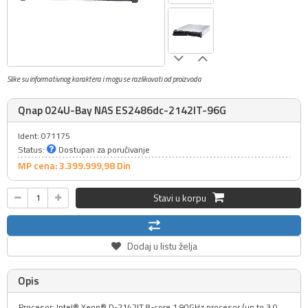
Slike su informativnog karaktera i mogu se razlikovati od proizvoda
Qnap 024U-Bay NAS ES2486dc-2142IT-96G
Ident: 071175
Status:
Dostupan za poručivanje
MP cena: 3.399.999,
98
Din
Stavi u korpu
Dodaj u listu želja
Opis
Procesor: Intel® Xeon® D-2142IT 8-core 1.90GHz procesor (up to 3.0