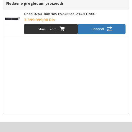
Nedavno pregledani proizvodi
Qnap 024U-Bay NAS ES2486dc-2142IT-96G
3.399.999,
98
Din
Uporedi
Stavi u korpu