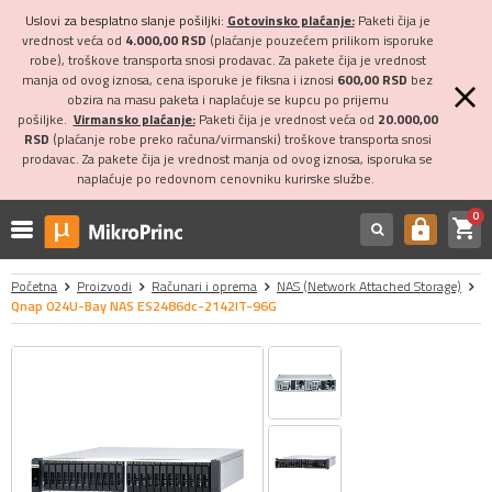
Uslovi za besplatno slanje pošiljki:
Gotovinsko plaćanje:
Paketi čija je
vrednost veća od
4.000,00 RSD
(plaćanje pouzećem prilikom isporuke
robe), troškove transporta snosi prodavac. Za pakete čija je vrednost
manja od ovog iznosa, cena isporuke je fiksna i iznosi
600,00 RSD
bez
obzira na masu paketa i naplaćuje se kupcu po prijemu
pošiljke.
Virmansko plaćanje:
Paketi čija je vrednost veća od
20.000,00
RSD
(plaćanje robe preko računa/virmanski) troškove transporta snosi
prodavac. Za pakete čija je vrednost manja od ovog iznosa, isporuka se
naplaćuje po redovnom cenovniku kurirske službe.
0
shopping_cart
https
Početna
Proizvodi
Računari i oprema
NAS (Network Attached Storage)
Qnap 024U-Bay NAS ES2486dc-2142IT-96G