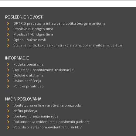
POSLEDNJE NOVOSTI
OPTRIS predstavlja infracrvenu optiku bez germanijuma
Proslava H-Bridges tima
Proslava H-Bridges tima
Optris - Važne vesti
Šta je lemilica, kako se koristi i koje su najbolje lemilice na tržištu?
INFORMACIJE
Kodeks ponašanja
Odustanak-saobraznost-reklamacije
Odluke o akcijama
Uslovi korišćenja
Politika privatnosti
NAČIN POSLOVANJA
Uputstvo za online naručivanje proizvoda
Načini plaćanja
Dostava I preuzimanje robe
Dokument za evidentiranje poslovnih partnera
Potvrda o izvršenom evidentiranju za PDV