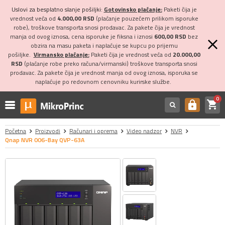
Uslovi za besplatno slanje pošiljki:
Gotovinsko plaćanje:
Paketi čija je
vrednost veća od
4.000,00 RSD
(plaćanje pouzećem prilikom isporuke
robe), troškove transporta snosi prodavac. Za pakete čija je vrednost
manja od ovog iznosa, cena isporuke je fiksna i iznosi
600,00 RSD
bez
obzira na masu paketa i naplaćuje se kupcu po prijemu
pošiljke.
Virmansko plaćanje:
Paketi čija je vrednost veća od
20.000,00
RSD
(plaćanje robe preko računa/virmanski) troškove transporta snosi
prodavac. Za pakete čija je vrednost manja od ovog iznosa, isporuka se
naplaćuje po redovnom cenovniku kurirske službe.
0
shopping_cart
https
Početna
Proizvodi
Računari i oprema
Video nadzor
NVR
Qnap NVR 006-Bay QVP-63A