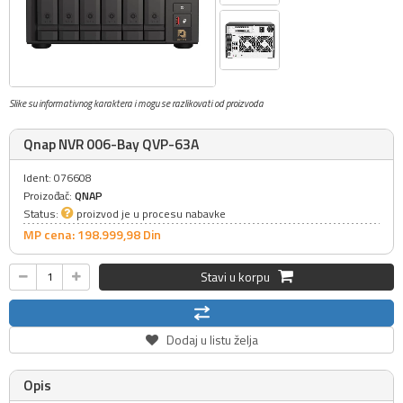
Slike su informativnog karaktera i mogu se razlikovati od proizvoda
Qnap NVR 006-Bay QVP-63A
Ident: 076608
Proizođač:
QNAP
Status:
proizvod je u procesu nabavke
MP cena: 198.999,
98
Din
Stavi u korpu
Dodaj u listu želja
Opis