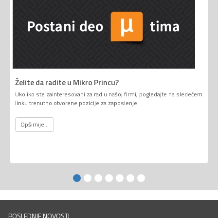
Želite da radite u Mikro Princu?
Ukoliko ste zainteresovani za rad u našoj firmi, pogledajte na sledećem
linku trenutno otvorene pozicije za zaposlenje.
Opširnije...
POSLEDNJE NOVOSTI