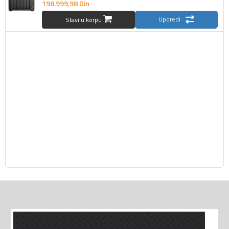
198.999,
98
Din
Uporedi
Stavi u korpu