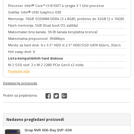
Procesor: Intel® Core™ i3-8100T 4-jezgra 3.1 GHz procesor
Grafika: Intel® UHD Graphics 630
Memorija: 16GB SODIMM DDR4 (2 x 8GB), proširivo do 32GB (2 x 16GB)
Flash memorija: 5GB (Dual boot OS zaštita)
Maksimalan broj kanala: 36 (8 kanala besplatna licenca)
Maksimalna propusnost: 396Mbps
Mesto za hard disk: 6 x 3.5" HDD ili 2.5" HDD/SSD SATA 6Gb/s, 3Gb/s
Hot swap disk: 6
Lista kompatibilnih hard diskova
M.2 SSD slot: 2 x M.2 2280 PCIe Gen3 x2 slota
Pogledaj više
Deklaracija proizvoda
Podeli sa prijateljima:
Nedavno pregledani proizvodi
Qnap NVR 006-Bay QVP-63A