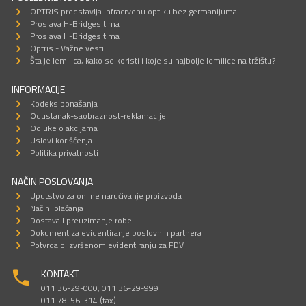
OPTRIS predstavlja infracrvenu optiku bez germanijuma
Proslava H-Bridges tima
Proslava H-Bridges tima
Optris - Važne vesti
Šta je lemilica, kako se koristi i koje su najbolje lemilice na tržištu?
INFORMACIJE
Kodeks ponašanja
Odustanak-saobraznost-reklamacije
Odluke o akcijama
Uslovi korišćenja
Politika privatnosti
NAČIN POSLOVANJA
Uputstvo za online naručivanje proizvoda
Načini plaćanja
Dostava I preuzimanje robe
Dokument za evidentiranje poslovnih partnera
Potvrda o izvršenom evidentiranju za PDV
KONTAKT
011 36-29-000; 011 36-29-999
011 78-56-314 (fax)