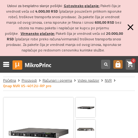
Uslovi za besplatno slanje pošiljki:
Gotovinsko plaćanje:
Paketi čija je
vrednost veća od
4.000,00 RSD
(plaćanje pouzećem prilikom isporuke
robe), troškove transporta snosi prodavac. Za pakete čija je vrednost
manja od ovog iznosa, cena isporuke je fiksna i iznosi
600,00 RSD
bez
obzira na masu paketa i naplaćuje se kupcu po prijemu
pošiljke.
Virmansko plaćanje:
Paketi čija je vrednost veća od
20.000,00
RSD
(plaćanje robe preko računa/virmanski) troškove transporta snosi
prodavac. Za pakete čija je vrednost manja od ovog iznosa, isporuka se
naplaćuje po redovnom cenovniku kurirske službe.
0
shopping_cart
https
Početna
Proizvodi
Računari i oprema
Video nadzor
NVR
Qnap NVR VS-4012U-RP pro