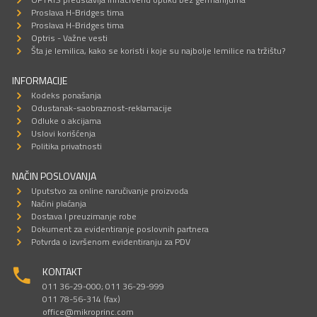
Proslava H-Bridges tima
Proslava H-Bridges tima
Optris - Važne vesti
Šta je lemilica, kako se koristi i koje su najbolje lemilice na tržištu?
INFORMACIJE
Kodeks ponašanja
Odustanak-saobraznost-reklamacije
Odluke o akcijama
Uslovi korišćenja
Politika privatnosti
NAČIN POSLOVANJA
Uputstvo za online naručivanje proizvoda
Načini plaćanja
Dostava I preuzimanje robe
Dokument za evidentiranje poslovnih partnera
Potvrda o izvršenom evidentiranju za PDV
KONTAKT
011 36-29-000; 011 36-29-999
011 78-56-314 (fax)
office@mikroprinc.com