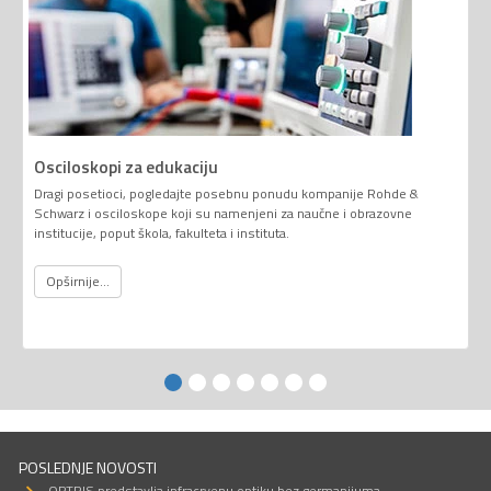
Osciloskopi za edukaciju
Dragi posetioci, pogledajte posebnu ponudu kompanije Rohde &
Schwarz i osciloskope koji su namenjeni za naučne i obrazovne
institucije, poput škola, fakulteta i instituta.
Opširnije...
POSLEDNJE NOVOSTI
OPTRIS predstavlja infracrvenu optiku bez germanijuma