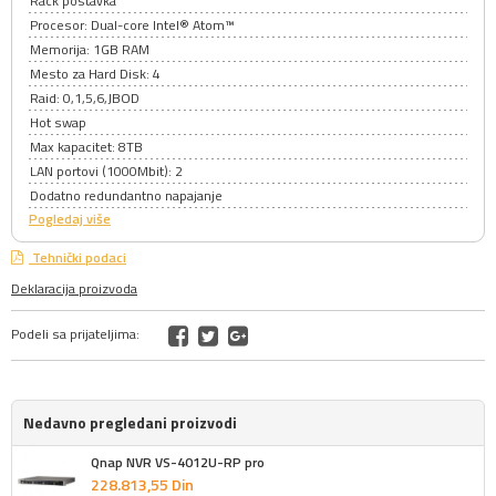
Rack postavka
Procesor: Dual-core Intel® Atom™
Memorija: 1GB RAM
Mesto za Hard Disk: 4
Raid: 0,1,5,6,JBOD
Hot swap
Max kapacitet: 8TB
LAN portovi (1000Mbit): 2
Dodatno redundantno napajanje
Pogledaj više
Tehnički podaci
Deklaracija proizvoda
Podeli sa prijateljima:
Nedavno pregledani proizvodi
Qnap NVR VS-4012U-RP pro
228.813,
55
Din