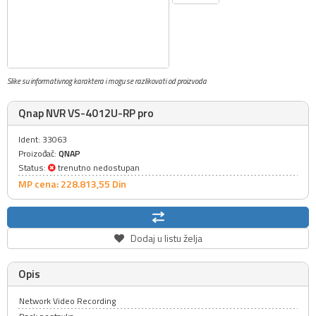
Slike su informativnog karaktera i mogu se razlikovati od proizvoda
Qnap NVR VS-4012U-RP pro
Ident: 33063
Proizođač:
QNAP
Status:
trenutno nedostupan
MP cena: 228.813,
55
Din
Dodaj u listu želja
Opis
Network Video Recording