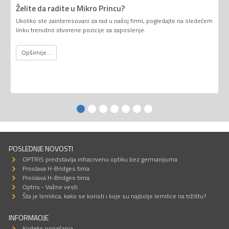
Želite da radite u Mikro Princu?
Ukoliko ste zainteresovani za rad u našoj firmi, pogledajte na sledećem
linku trenutno otvorene pozicije za zaposlenje.
Opširnije...
POSLEDNJE NOVOSTI
OPTRIS predstavlja infracrvenu optiku bez germanijuma
Proslava H-Bridges tima
Proslava H-Bridges tima
Optris - Važne vesti
Šta je lemilica, kako se koristi i koje su najbolje lemilice na tržištu?
INFORMACIJE
Kodeks ponašanja