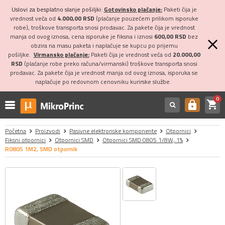
Uslovi za besplatno slanje pošiljki:
Gotovinsko plaćanje:
Paketi čija je
vrednost veća od
4.000,00 RSD
(plaćanje pouzećem prilikom isporuke
robe), troškove transporta snosi prodavac. Za pakete čija je vrednost
manja od ovog iznosa, cena isporuke je fiksna i iznosi
600,00 RSD
bez
obzira na masu paketa i naplaćuje se kupcu po prijemu
pošiljke.
Virmansko plaćanje:
Paketi čija je vrednost veća od
20.000,00
RSD
(plaćanje robe preko računa/virmanski) troškove transporta snosi
prodavac. Za pakete čija je vrednost manja od ovog iznosa, isporuka se
naplaćuje po redovnom cenovniku kurirske službe.
0
shopping_cart
https
Početna
Proizvodi
Pasivne elektronske komponente
Otpornici
Fiksni otpornici
Otpornici SMD
Otpornici SMD 0805 1/8W, 1%
R0805 1M2, SMD otpornik