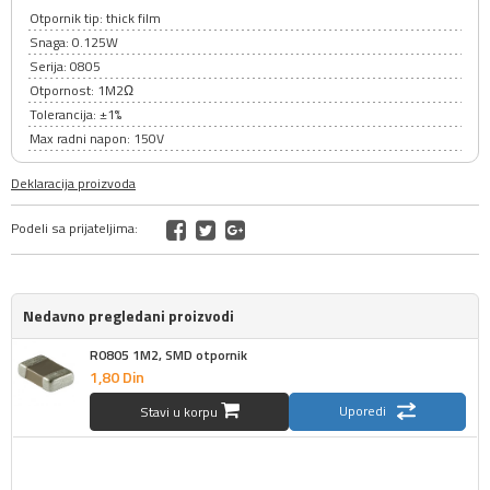
Otpornik tip: thick film
Snaga: 0.125W
Serija: 0805
Otpornost: 1M2Ω
Tolerancija: ±1%
Max radni napon: 150V
Deklaracija proizvoda
Podeli sa prijateljima:
Nedavno pregledani proizvodi
R0805 1M2, SMD otpornik
1,
80
Din
Uporedi
Stavi u korpu