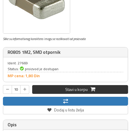
Slike su informativnog karaktera i mogu se razlikovati od proizvoda
R0805 1M2, SMD otpornik
Ident: 27669
Status:
proizvod je dostupan
MP cena: 1,
80
Din
Stavi u korpu
Dodaj u listu želja
Opis