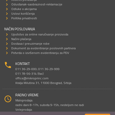
Odustanak-saobraznost-reklamacije
Odluke o akcijama
Uslovi korišćenja
Politika privatnosti
NAČIN POSLOVANJA
Uputstvo za online naručivanje proizvoda
Načini plaćanja
Dostava I preuzimanje robe
Dokument za evidentiranje poslovnih partnera
Potvrda o izvršenom evidentiranju za PDV
KONTAKT
011 36-29-000; 011 36-29-999
011 78-56-314 (fax)
office@mikroprinc.com
Kralja Milutina 31, 11000 Beograd, Srbija
RADNO VREME
Maloprodaja:
radni dani 8-17h, subota 9-15h, nedeljom ne radi
Veleprodaja:
radni dani 9-16h, subotom i nedeljom ne radi