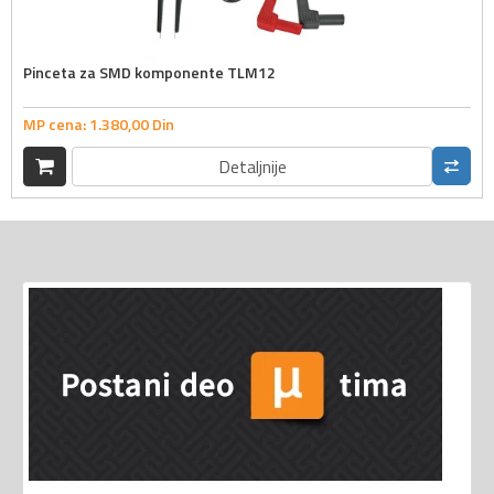
Pinceta za SMD komponente TLM12
MP cena:
1.380,
00
Din
Detaljnije