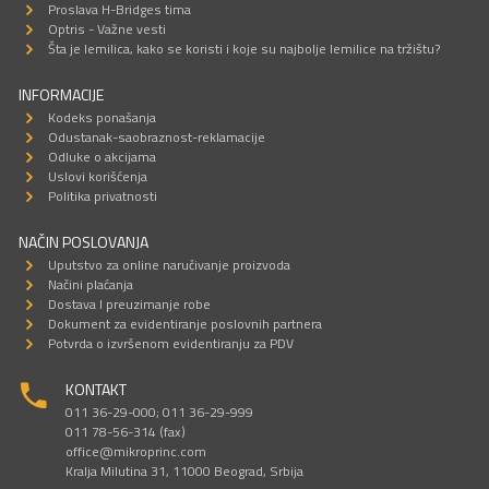
Proslava H-Bridges tima
Optris - Važne vesti
Šta je lemilica, kako se koristi i koje su najbolje lemilice na tržištu?
INFORMACIJE
Kodeks ponašanja
Odustanak-saobraznost-reklamacije
Odluke o akcijama
Uslovi korišćenja
Politika privatnosti
NAČIN POSLOVANJA
Uputstvo za online naručivanje proizvoda
Načini plaćanja
Dostava I preuzimanje robe
Dokument za evidentiranje poslovnih partnera
Potvrda o izvršenom evidentiranju za PDV
KONTAKT
011 36-29-000; 011 36-29-999
011 78-56-314 (fax)
office@mikroprinc.com
Kralja Milutina 31, 11000 Beograd, Srbija