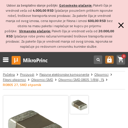
Uslovi za besplatno slanje pošiljki:
Gotovinsko plaćanje:
Paketi čija je
vrednost veća od
4.000,00 RSD
(plaćanje pouzećem prilikom isporuke
robe), troškove transporta snosi prodavac. Za pakete čija je vrednost
manja od ovog iznosa, cena isporuke je fiksna i iznosi
600,00 RSD
bez
obzira na masu paketa i naplaćuje se kupcu po prijemu
pošiljke.
Virmansko plaćanje:
Paketi čija je vrednost veća od
20.000,00
RSD
(plaćanje robe preko računa/virmanski) troškove transporta snosi
prodavac. Za pakete čija je vrednost manja od ovog iznosa, isporuka se
naplaćuje po redovnom cenovniku kurirske službe.
0
shopping_cart
https
Početna
Proizvodi
Pasivne elektronske komponente
Otpornici
Fiksni otpornici
Otpornici SMD
Otpornici SMD 0805 1/8W, 1%
R0805 27, SMD otpornik