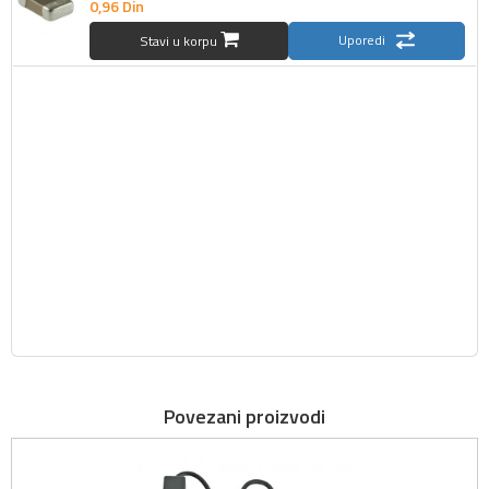
0,
96
Din
Uporedi
Stavi u korpu
Povezani proizvodi