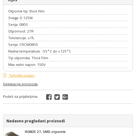
Otpornik tip: thick film
Snaga: 0.125W
Serija: 0805
Otpornost: 27R
Tolerancija: ±1%
Serija: CRCW0805
Radna temperatura: -55°C do +125°C
Tip otpornika: Thick Film
Max radni napon: 150V
Tehnički podaci
Deklaracija proizvoda
Podeli sa prijateljima:
Nedavno pregledani proizvodi
R0805 27, SMD otpornik