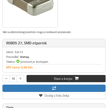
Slike su informativnog karaktera i mogu se razlikovati od proizvoda
R0805 27, SMD otpornik
Ident: 32413
Proizođač:
Vishay
Status:
proizvod je dostupan
MP cena: 0,
96
Din
Stavi u korpu
Dodaj u listu želja
Opis