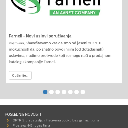
Farnell - Novi uslovi poručivanja
Poštovani, o
baveštavamo vas da smo od jeseni 2019. u
mogućnosti da, po znatno povoljnijim (od dotadašnjih)
uslovima, nudimo proizvode koji se mogu naći u prodajnom
katalogu kompanije Farnell.
Opširnije...
POSLEDNJE NOVOSTI
OPTRIS predstavlja infracrvenu optiku bez germanijuma
Proslava H-Bridges tima