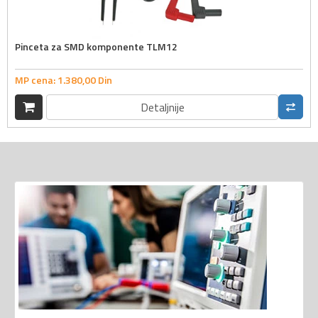
Pinceta za SMD komponente TLM12
MP cena:
1.380,
00
Din
Detaljnije