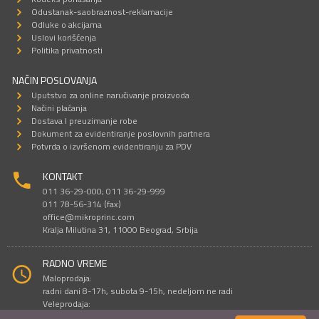
Odustanak-saobraznost-reklamacije
Odluke o akcijama
Uslovi korišćenja
Politika privatnosti
NAČIN POSLOVANJA
Uputstvo za online naručivanje proizvoda
Načini plaćanja
Dostava I preuzimanje robe
Dokument za evidentiranje poslovnih partnera
Potvrda o izvršenom evidentiranju za PDV
KONTAKT
011 36-29-000; 011 36-29-999
011 78-56-314 (fax)
office@mikroprinc.com
Kralja Milutina 31, 11000 Beograd, Srbija
RADNO VREME
Maloprodaja:
radni dani 8-17h, subota 9-15h, nedeljom ne radi
Veleprodaja:
radni dani 9-16h, subotom i nedeljom ne radi