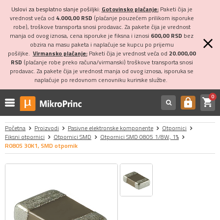
Uslovi za besplatno slanje pošiljki:
Gotovinsko plaćanje:
Paketi čija je
vrednost veća od
4.000,00 RSD
(plaćanje pouzećem prilikom isporuke
robe), troškove transporta snosi prodavac. Za pakete čija je vrednost
manja od ovog iznosa, cena isporuke je fiksna i iznosi
600,00 RSD
bez
obzira na masu paketa i naplaćuje se kupcu po prijemu
pošiljke.
Virmansko plaćanje:
Paketi čija je vrednost veća od
20.000,00
RSD
(plaćanje robe preko računa/virmanski) troškove transporta snosi
prodavac. Za pakete čija je vrednost manja od ovog iznosa, isporuka se
naplaćuje po redovnom cenovniku kurirske službe.
0
shopping_cart
https
Početna
Proizvodi
Pasivne elektronske komponente
Otpornici
Fiksni otpornici
Otpornici SMD
Otpornici SMD 0805 1/8W, 1%
R0805 30K1, SMD otpornik