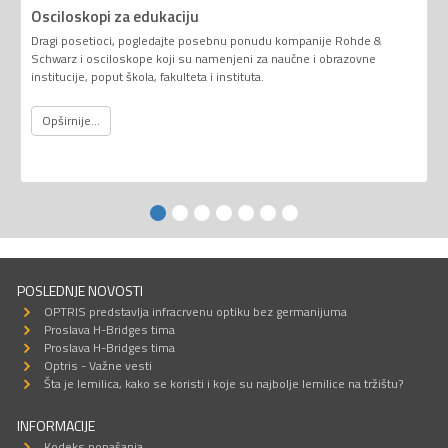
Osciloskopi za edukaciju
Dragi posetioci, pogledajte posebnu ponudu kompanije Rohde &
Schwarz i osciloskope koji su namenjeni za naučne i obrazovne
institucije, poput škola, fakulteta i instituta.
Opširnije...
POSLEDNJE NOVOSTI
OPTRIS predstavlja infracrvenu optiku bez germanijuma
Proslava H-Bridges tima
Proslava H-Bridges tima
Optris - Važne vesti
Šta je lemilica, kako se koristi i koje su najbolje lemilice na tržištu?
INFORMACIJE
Kodeks ponašanja