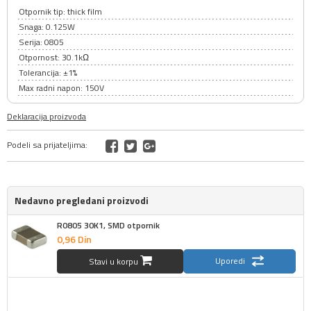
Otpornik tip: thick film
Snaga: 0.125W
Serija: 0805
Otpornost: 30.1kΩ
Tolerancija: ±1%
Max radni napon: 150V
Deklaracija proizvoda
Podeli sa prijateljima:
Nedavno pregledani proizvodi
R0805 30K1, SMD otpornik
0,
96
Din
Uporedi
Stavi u korpu