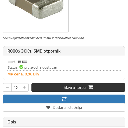
Slike su informativnog karaktera i mogu se razlikovati od proizvoda
R0805 30K1, SMD otpornik
Ident: 18100
Status:
proizvod je dostupan
MP cena: 0,
96
Din
Stavi u korpu
Dodaj u listu želja
Opis