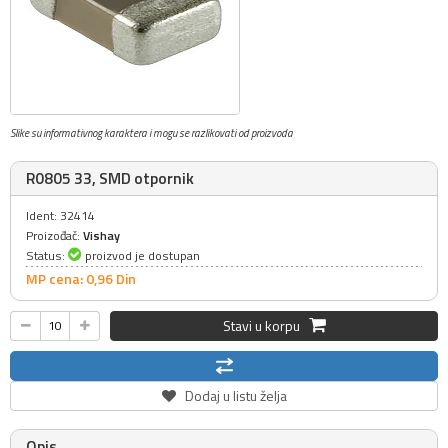
Slike su informativnog karaktera i mogu se razlikovati od proizvoda
R0805 33, SMD otpornik
Ident: 32414
Proizođač:
Vishay
Status:
proizvod je dostupan
MP cena: 0,
96
Din
Stavi u korpu
Dodaj u listu želja
Opis