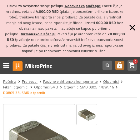
Uslovi za besplatno slanje pošiljki:
Gotovinsko plaćanje:
Paketi čija je
vrednost veća od
4.000,00 RSD
(plaćanje pouzećem prilikom isporuke
robe), troškove transporta snosi prodavac. Za pakete čija je vrednost
manja od ovog iznosa, cena isporuke je fiksna i iznosi
600,00 RSD
bez
obzira na masu paketa i naplaćuje se kupcu po prijemu
pošiljke.
Virmansko plaćanje:
Paketi čija je vrednost veća od
20.000,00
RSD
(plaćanje robe preko računa/virmanski) troškove transporta snosi
prodavac. Za pakete čija je vrednost manja od ovog iznosa, isporuka se
naplaćuje po redovnom cenovniku kurirske službe.
0
shopping_cart
https
Početna
Proizvodi
Pasivne elektronske komponente
Otpornici
Fiksni otpornici
Otpornici SMD
Otpornici SMD 0805 1/8W, 1%
R0805 33, SMD otpornik