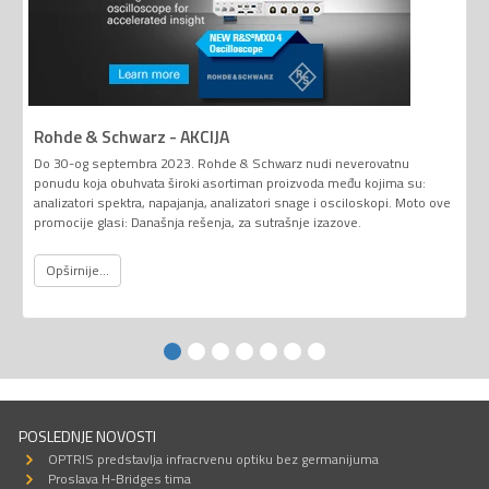
Rohde & Schwarz - AKCIJA
Do 30-og septembra 2023. Rohde & Schwarz nudi neverovatnu
ponudu koja obuhvata široki asortiman proizvoda među kojima su:
analizatori spektra, napajanja, analizatori snage i osciloskopi. Moto ove
promocije glasi: Današnja rešenja, za sutrašnje izazove.
Opširnije...
POSLEDNJE NOVOSTI
OPTRIS predstavlja infracrvenu optiku bez germanijuma
Proslava H-Bridges tima