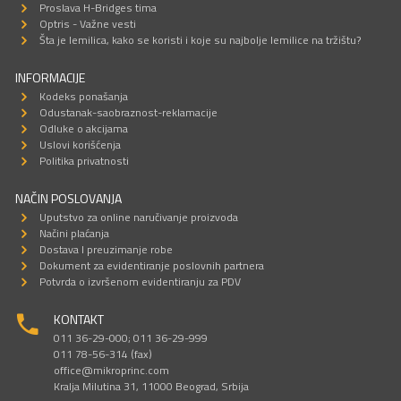
Proslava H-Bridges tima
Optris - Važne vesti
Šta je lemilica, kako se koristi i koje su najbolje lemilice na tržištu?
INFORMACIJE
Kodeks ponašanja
Odustanak-saobraznost-reklamacije
Odluke o akcijama
Uslovi korišćenja
Politika privatnosti
NAČIN POSLOVANJA
Uputstvo za online naručivanje proizvoda
Načini plaćanja
Dostava I preuzimanje robe
Dokument za evidentiranje poslovnih partnera
Potvrda o izvršenom evidentiranju za PDV
KONTAKT
011 36-29-000; 011 36-29-999
011 78-56-314 (fax)
office@mikroprinc.com
Kralja Milutina 31, 11000 Beograd, Srbija