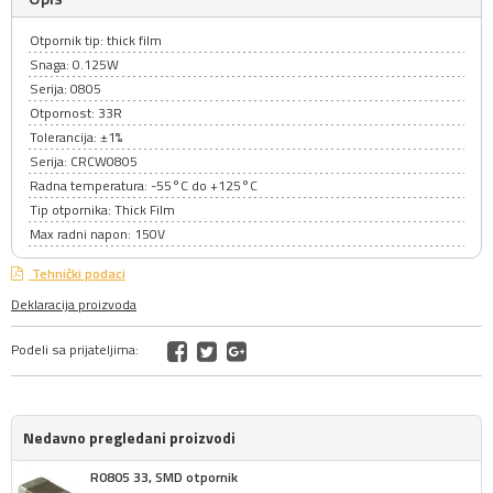
Otpornik tip: thick film
Snaga: 0.125W
Serija: 0805
Otpornost: 33R
Tolerancija: ±1%
Serija: CRCW0805
Radna temperatura: -55°C do +125°C
Tip otpornika: Thick Film
Max radni napon: 150V
Tehnički podaci
Deklaracija proizvoda
Podeli sa prijateljima:
Nedavno pregledani proizvodi
R0805 33, SMD otpornik