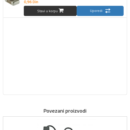
0,
96
Din
Uporedi
Stavi u korpu
Povezani proizvodi