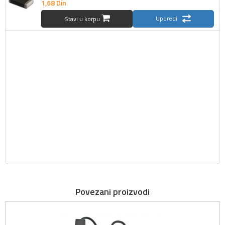
1,
68
Din
Uporedi
Stavi u korpu
Povezani proizvodi