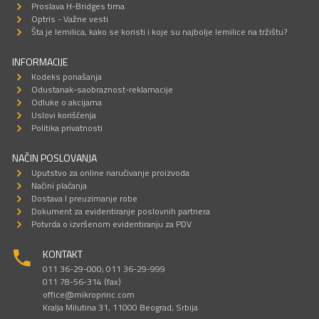
Proslava H-Bridges tima
Optris - Važne vesti
Šta je lemilica, kako se koristi i koje su najbolje lemilice na tržištu?
INFORMACIJE
Kodeks ponašanja
Odustanak-saobraznost-reklamacije
Odluke o akcijama
Uslovi korišćenja
Politika privatnosti
NAČIN POSLOVANJA
Uputstvo za online naručivanje proizvoda
Načini plaćanja
Dostava I preuzimanje robe
Dokument za evidentiranje poslovnih partnera
Potvrda o izvršenom evidentiranju za PDV
KONTAKT
011 36-29-000; 011 36-29-999
011 78-56-314 (fax)
office@mikroprinc.com
Kralja Milutina 31, 11000 Beograd, Srbija