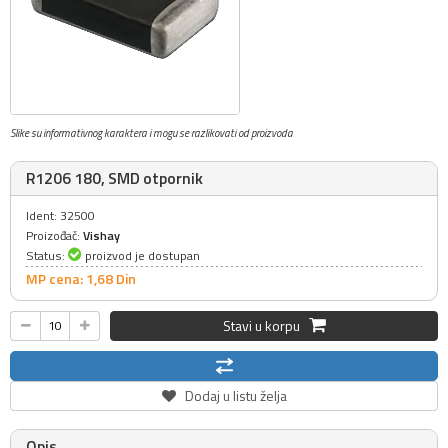
Slike su informativnog karaktera i mogu se razlikovati od proizvoda
R1206 180, SMD otpornik
Ident: 32500
Proizođač:
Vishay
Status:
proizvod je dostupan
MP cena: 1,
68
Din
Stavi u korpu
Dodaj u listu želja
Opis