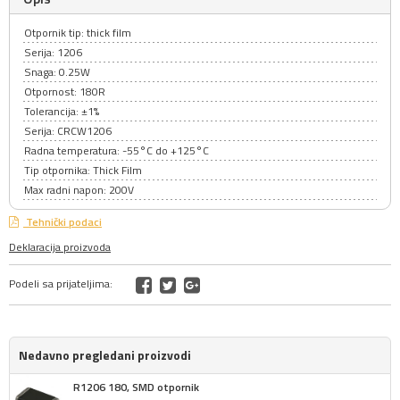
Otpornik tip: thick film
Serija: 1206
Snaga: 0.25W
Otpornost: 180R
Tolerancija: ±1%
Serija: CRCW1206
Radna temperatura: -55°C do +125°C
Tip otpornika: Thick Film
Max radni napon: 200V
Tehnički podaci
Deklaracija proizvoda
Podeli sa prijateljima:
Nedavno pregledani proizvodi
R1206 180, SMD otpornik