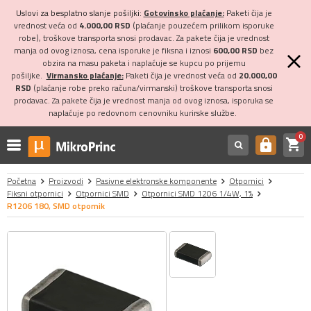
Uslovi za besplatno slanje pošiljki:
Gotovinsko plaćanje:
Paketi čija je
vrednost veća od
4.000,00 RSD
(plaćanje pouzećem prilikom isporuke
robe), troškove transporta snosi prodavac. Za pakete čija je vrednost
manja od ovog iznosa, cena isporuke je fiksna i iznosi
600,00 RSD
bez
obzira na masu paketa i naplaćuje se kupcu po prijemu
pošiljke.
Virmansko plaćanje:
Paketi čija je vrednost veća od
20.000,00
RSD
(plaćanje robe preko računa/virmanski) troškove transporta snosi
prodavac. Za pakete čija je vrednost manja od ovog iznosa, isporuka se
naplaćuje po redovnom cenovniku kurirske službe.
0
shopping_cart
https
Početna
Proizvodi
Pasivne elektronske komponente
Otpornici
Fiksni otpornici
Otpornici SMD
Otpornici SMD 1206 1/4W, 1%
R1206 180, SMD otpornik