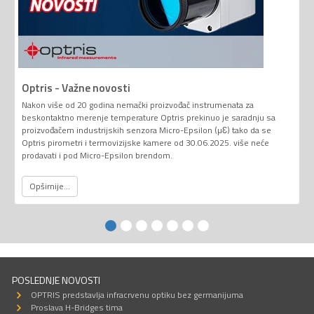
Optris - Važne novosti
Nakon više od 20 godina nemački proizvođač instrumenata za
beskontaktno merenje temperature Optris prekinuo je saradnju sa
proizvođačem industrijskih senzora Micro-Epsilon (µƐ) tako da se
Optris pirometri i termovizijske kamere od 30.06.2025. više neće
prodavati i pod Micro-Epsilon brendom.
Opširnije...
POSLEDNJE NOVOSTI
OPTRIS predstavlja infracrvenu optiku bez germanijuma
Proslava H-Bridges tima