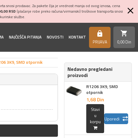
ta snosi prodavac. Za pakete čija je vrednost manja od ovog iznosa, cena
00,00 RSD
(plaćanje robe preko računa/virmanski) troškove transporta snosi
kurirske službe.
shopping_cart
https
MA
NAJČEŠĆA PITANJA
NOVOSTI
KONTAKT
PRIJAVA
0,
00
Din
06 3K9, SMD otpornik
Nedavno pregledani
proizvodi
R1206 3K9, SMD
otpornik
1,
68
Din
Stavi
u
Uporedi
korpu