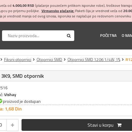
 veća od
4.000,00 RSD
(plaćanje pouzećem prilikom isporuke robe), troškove transpor
kupcu po prijemu pošiljke.
Virmansko plaćanje:
Paketi čija je vrednost veća od
20.0
ija je vrednost manja od ovog iznosa, isporuka se naplaćuje po redovnom cenovniku 
POČETNA
O NA
Fiksni otpornici
Otpornici SMD
Otpornici SMD 1206 1/4W, 1%
R12
 3K9, SMD otpornik
32516
ač:
Vishay
proizvod je dostupan
a: 1,
68
Din
Stavi u korpu