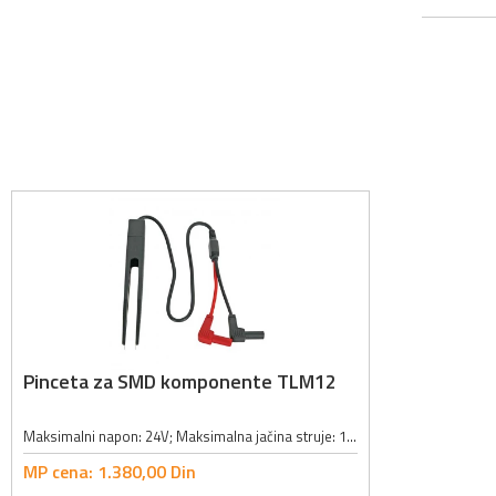
Pinceta za SMD komponente TLM12
Maksimalni napon: 24V; Maksimalna jačina struje: 1A; Dužina kabla: 40cm; Veličina vrha pincete: 1.1 x 0.25mm;
MP cena:
1.380,
00
Din