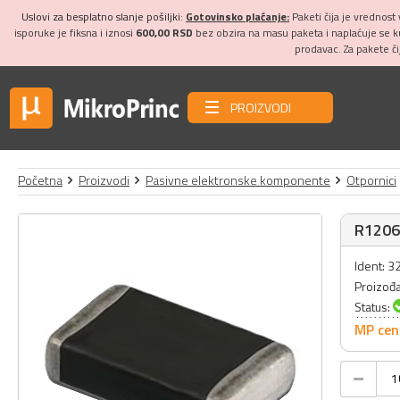
Uslovi za besplatno slanje pošiljki:
Gotovinsko plaćanje:
Paketi čija je vrednost
isporuke je fiksna i iznosi
600,00 RSD
bez obzira na masu paketa i naplaćuje se 
prodavac. Za pakete č
PROIZVODI
Početna
Proizvodi
Pasivne elektronske komponente
Otpornici
R1206
Ident: 
Proizođ
Status:
MP cen