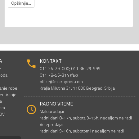
Opširnije...
A
KONTAKT
e
011 36-29-000; 011 36-29-999
voda
011 78-56-314 (fax)
office@mikroprinc.com
anje robe
Kralja Milutina 31, 11000 Beograd, Srbija
entiranje
a
RADNO VREME
nom
Maloprodaja:
PDV
radni dani 8-17h, subota 9-15h, nedeljom ne radi
Veleprodaja:
radni dani 9-16h, subotom i nedeljom ne radi