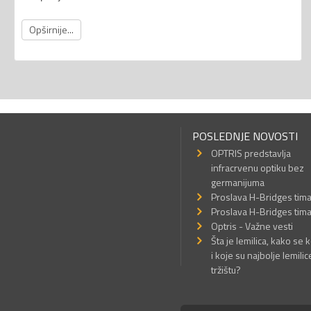
Opširnije...
POSLEDNJE NOVOSTI
OPTRIS predstavlja
infracrvenu optiku bez
germanijuma
Proslava H-Bridges tim
Proslava H-Bridges tim
Optris - Važne vesti
Šta je lemilica, kako se k
i koje su najbolje lemilic
tržištu?