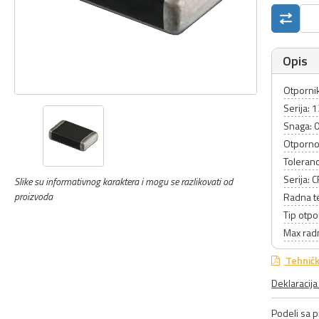
Opis
Otpornik 
Serija: 
Snaga: 
Otporno
Toleranc
Serija:
Slike su informativnog karaktera i mogu se razlikovati od
proizvoda
Radna t
Tip otpo
Max rad
Tehničk
Deklaracij
Podeli sa pr