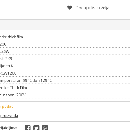
Dodaj u listu želja
tip: thick film
1206
0.25W
st: 3K9
ija: ±1%
 CRCW1206
emperatura: -55°C do +125°C
rnika: Thick Film
ni napon: 200V
i podaci
a proizvoda
ijateljima: