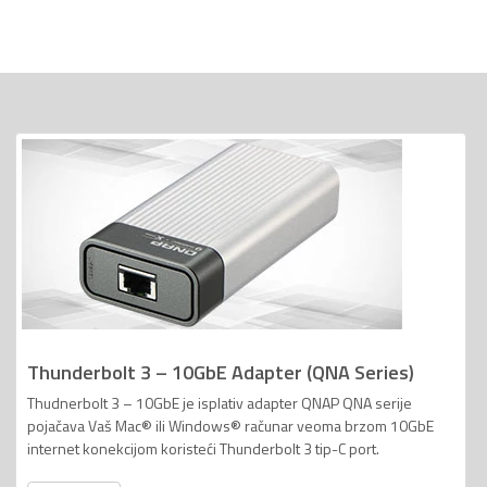
Thunderbolt 3 – 10GbE Adapter (QNA Series)
Thudnerbolt 3 – 10GbE je isplativ adapter QNAP QNA serije
pojačava Vaš Mac® ili Windows® računar veoma brzom 10GbE
internet konekcijom koristeći Thunderbolt 3 tip-C port.