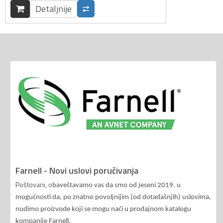
Detaljnije
Farnell - Novi uslovi poručivanja
Poštovani, o
baveštavamo vas da smo od jeseni 2019. u
mogućnosti da, po znatno povoljnijim (od dotadašnjih) uslovima,
nudimo proizvode koji se mogu naći u prodajnom katalogu
kompanije Farnell.