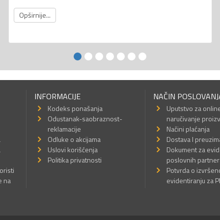
Opširnije...
INFORMACIJE
NAČIN POSLOVANJ
Kodeks ponašanja
Uputstvo za onlin
Odustanak-saobraznost-
naručivanje proiz
reklamacije
Načini plaćanja
a
Odluke o akcijama
Dostava I preuzim
a
Uslovi korišćenja
Dokument za evid
Politika privatnosti
poslovnih partner
oristi
Potvrda o izvrše
e na
evidentiranju za 