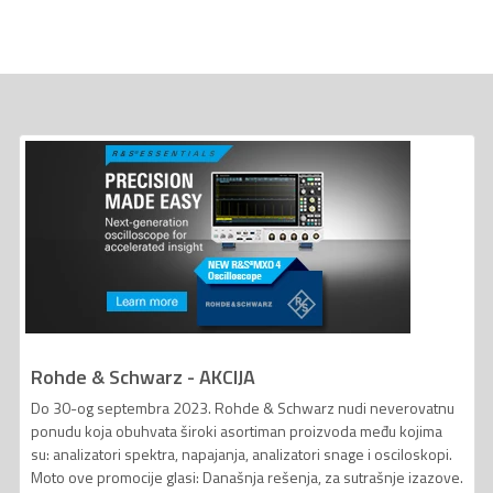
Rohde & Schwarz - AKCIJA
Do 30-og septembra 2023. Rohde & Schwarz nudi neverovatnu
ponudu koja obuhvata široki asortiman proizvoda među kojima
su: analizatori spektra, napajanja, analizatori snage i osciloskopi.
Moto ove promocije glasi: Današnja rešenja, za sutrašnje izazove.