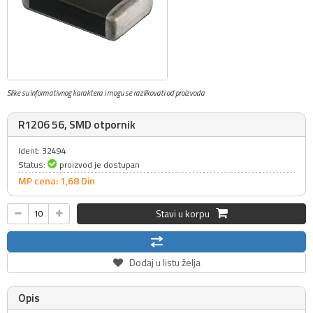
Slike su informativnog karaktera i mogu se razlikovati od proizvoda
R1206 56, SMD otpornik
Ident: 32494
Status:
proizvod je dostupan
MP cena: 1,
68
Din
Stavi u korpu
Dodaj u listu želja
Opis