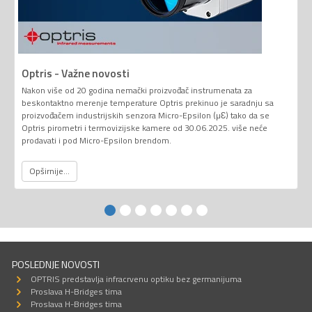
Optris - Važne novosti
Nakon više od 20 godina nemački proizvođač instrumenata za
beskontaktno merenje temperature Optris prekinuo je saradnju sa
proizvođačem industrijskih senzora Micro-Epsilon (µƐ) tako da se
Optris pirometri i termovizijske kamere od 30.06.2025. više neće
prodavati i pod Micro-Epsilon brendom.
Opširnije...
POSLEDNJE NOVOSTI
OPTRIS predstavlja infracrvenu optiku bez germanijuma
Proslava H-Bridges tima
Proslava H-Bridges tima