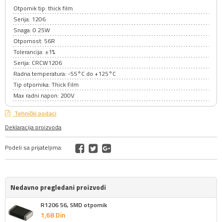
Otpornik tip: thick film
Serija: 1206
Snaga: 0.25W
Otpornost: 56R
Tolerancija: ±1%
Serija: CRCW1206
Radna temperatura: -55°C do +125°C
Tip otpornika: Thick Film
Max radni napon: 200V
Tehnički podaci
Deklaracija proizvoda
Podeli sa prijateljima:
Nedavno pregledani proizvodi
R1206 56, SMD otpornik
1,
68
Din