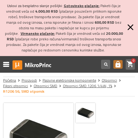
Uslovi za besplatno slanje pošiljki:
Gotovinsko plaćanje:
Paketi čija je
vrednost veća od
4.000,00 RSD
(plaćanje pouzećem prilikom isporuke
robe), troškove transporta snosi prodavac. Za pakete čija je vrednost
manja od ovog iznosa, cena isporuke je fiksna i iznosi
600,00 RSD
bez
obzira na masu paketa i naplaćuje se kupcu po prijemu
pošiljke.
Virmansko plaćanje:
Paketi čija je vrednost veća od
20.000,00
RSD
(plaćanje robe preko računa/virmanski) troškove transporta snosi
prodavac. Za pakete čija je vrednost manja od ovog iznosa, isporuka se
naplaćuje po redovnom cenovniku kurirske službe.
0
shopping_cart
https
Početna
Proizvodi
Pasivne elektronske komponente
Otpornici
Fiksni otpornici
Otpornici SMD
Otpornici SMD 1206 1/4W, 1%
R1206 56, SMD otpornik