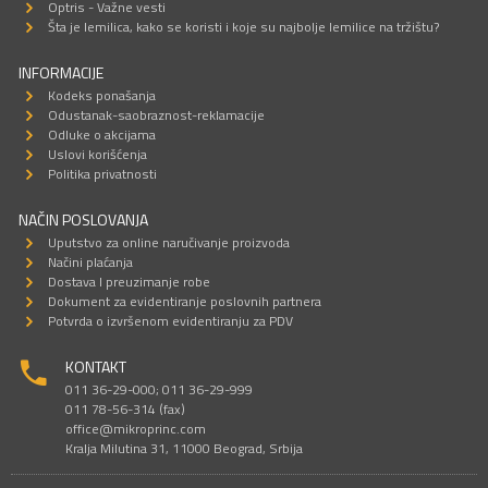
Optris - Važne vesti
Šta je lemilica, kako se koristi i koje su najbolje lemilice na tržištu?
INFORMACIJE
Kodeks ponašanja
Odustanak-saobraznost-reklamacije
Odluke o akcijama
Uslovi korišćenja
Politika privatnosti
NAČIN POSLOVANJA
Uputstvo za online naručivanje proizvoda
Načini plaćanja
Dostava I preuzimanje robe
Dokument za evidentiranje poslovnih partnera
Potvrda o izvršenom evidentiranju za PDV
KONTAKT
011 36-29-000; 011 36-29-999
011 78-56-314 (fax)
office@mikroprinc.com
Kralja Milutina 31, 11000 Beograd, Srbija