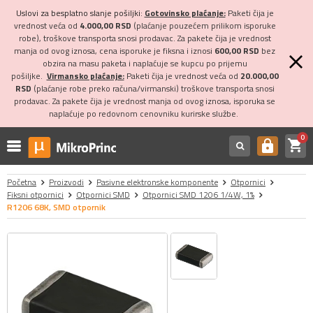
Uslovi za besplatno slanje pošiljki:
Gotovinsko plaćanje:
Paketi čija je
vrednost veća od
4.000,00 RSD
(plaćanje pouzećem prilikom isporuke
robe), troškove transporta snosi prodavac. Za pakete čija je vrednost
manja od ovog iznosa, cena isporuke je fiksna i iznosi
600,00 RSD
bez
obzira na masu paketa i naplaćuje se kupcu po prijemu
pošiljke.
Virmansko plaćanje:
Paketi čija je vrednost veća od
20.000,00
RSD
(plaćanje robe preko računa/virmanski) troškove transporta snosi
prodavac. Za pakete čija je vrednost manja od ovog iznosa, isporuka se
naplaćuje po redovnom cenovniku kurirske službe.
0
shopping_cart
https
Početna
Proizvodi
Pasivne elektronske komponente
Otpornici
Fiksni otpornici
Otpornici SMD
Otpornici SMD 1206 1/4W, 1%
R1206 68K, SMD otpornik