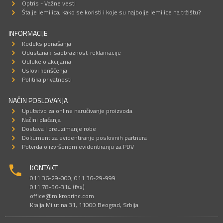
Optris - Važne vesti
Šta je lemilica, kako se koristi i koje su najbolje lemilice na tržištu?
INFORMACIJE
Kodeks ponašanja
Odustanak-saobraznost-reklamacije
Odluke o akcijama
Uslovi korišćenja
Politika privatnosti
NAČIN POSLOVANJA
Uputstvo za online naručivanje proizvoda
Načini plaćanja
Dostava I preuzimanje robe
Dokument za evidentiranje poslovnih partnera
Potvrda o izvršenom evidentiranju za PDV
KONTAKT
011 36-29-000; 011 36-29-999
011 78-56-314 (fax)
office@mikroprinc.com
Kralja Milutina 31, 11000 Beograd, Srbija