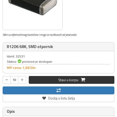
Slike su informativnog karaktera i mogu se razlikovati od proizvoda
R1206 68K, SMD otpornik
Ident: 32531
Status:
proizvod je dostupan
MP cena: 1,
68
Din
Stavi u korpu
Dodaj u listu želja
Opis