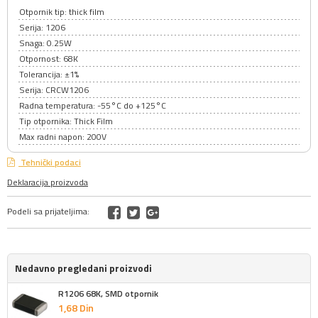
Otpornik tip: thick film
Serija: 1206
Snaga: 0.25W
Otpornost: 68K
Tolerancija: ±1%
Serija: CRCW1206
Radna temperatura: -55°C do +125°C
Tip otpornika: Thick Film
Max radni napon: 200V
Tehnički podaci
Deklaracija proizvoda
Podeli sa prijateljima:
Nedavno pregledani proizvodi
R1206 68K, SMD otpornik
1,
68
Din