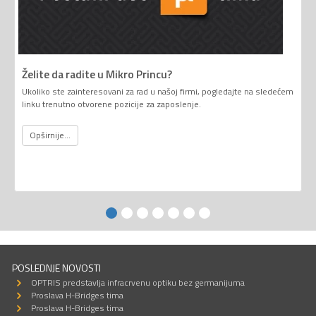
Želite da radite u Mikro Princu?
Ukoliko ste zainteresovani za rad u našoj firmi, pogledajte na sledećem
linku trenutno otvorene pozicije za zaposlenje.
Opširnije...
POSLEDNJE NOVOSTI
OPTRIS predstavlja infracrvenu optiku bez germanijuma
Proslava H-Bridges tima
Proslava H-Bridges tima