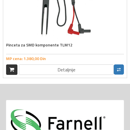
Pinceta za SMD komponente TLM12
MP cena:
1.380,
00
Din
Detaljnije