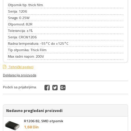
Otpornik tip: thick film
Serija: 1206
Snaga: 0.25W
Otpornost: 82R
Tolerancija: ±1%
Serija: CRCW1206
Radna temperatura: -55°C do +125°C
Tip otpornika: Thick Film
Max radni napon: 200V
Tehnički podaci
Deklaracija proizvoda
Podeli sa prijateljima:
Nedavno pregledani proizvodi
R1206 82, SMD otpornik
1,
68
Din