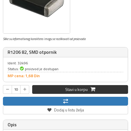
Slike su informativnog karaktera i mogu se razlikovati od proizvoda
R1206 82, SMD otpornik
Ident: 32496
Status:
proizvod je dostupan
MP cena: 1,
68
Din
Stavi u korpu
Dodaj u listu želja
Opis