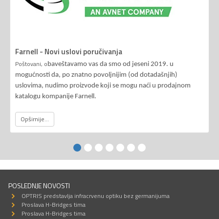
Farnell - Novi uslovi poručivanja
Poštovani, o
baveštavamo vas da smo od jeseni 2019. u
mogućnosti da, po znatno povoljnijim (od dotadašnjih)
uslovima, nudimo proizvode koji se mogu naći u prodajnom
katalogu kompanije Farnell.
Opširnije...
POSLEDNJE NOVOSTI
OPTRIS predstavlja infracrvenu optiku bez germanijuma
Proslava H-Bridges tima
Proslava H-Bridges tima