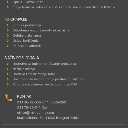
Optris - Važne vesti
Šta je lemilica, kako se koristi i koje su najbolje lemilice na tržištu?
INFORMACIJE
Kodeks ponašanja
Odustanak-saobraznost-reklamacije
Odluke o akcijama
Uslovi korišćenja
Politika privatnosti
NAČIN POSLOVANJA
Uputstvo za online naručivanje proizvoda
Načini plaćanja
Dostava I preuzimanje robe
Dokument za evidentiranje poslovnih partnera
Potvrda o izvršenom evidentiranju za PDV
KONTAKT
011 36-29-000; 011 36-29-999
011 78-56-314 (fax)
office@mikroprinc.com
Kralja Milutina 31, 11000 Beograd, Srbija