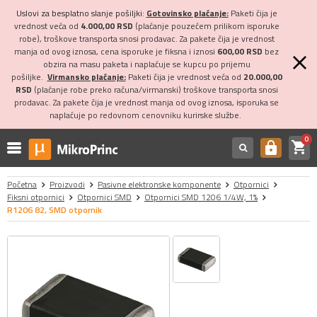
Uslovi za besplatno slanje pošiljki:
Gotovinsko plaćanje:
Paketi čija je
vrednost veća od
4.000,00 RSD
(plaćanje pouzećem prilikom isporuke
robe), troškove transporta snosi prodavac. Za pakete čija je vrednost
manja od ovog iznosa, cena isporuke je fiksna i iznosi
600,00 RSD
bez
obzira na masu paketa i naplaćuje se kupcu po prijemu
pošiljke.
Virmansko plaćanje:
Paketi čija je vrednost veća od
20.000,00
RSD
(plaćanje robe preko računa/virmanski) troškove transporta snosi
prodavac. Za pakete čija je vrednost manja od ovog iznosa, isporuka se
naplaćuje po redovnom cenovniku kurirske službe.
0
shopping_cart
https
Početna
Proizvodi
Pasivne elektronske komponente
Otpornici
Fiksni otpornici
Otpornici SMD
Otpornici SMD 1206 1/4W, 1%
R1206 82, SMD otpornik