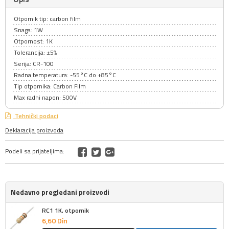
Otpornik tip: carbon film
Snaga: 1W
Otpornost: 1K
Tolerancija: ±5%
Serija: CR-100
Radna temperatura: -55°C do +85°C
Tip otpornika: Carbon Film
Max radni napon: 500V
Tehnički podaci
Deklaracija proizvoda
Podeli sa prijateljima:
Nedavno pregledani proizvodi
RC1 1K, otpornik
6,
60
Din