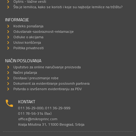
Optris - Važne vesti
Šta je lemilica, kako se koristi i koje su najbolje lemilice na tržištu?
INFORMACIJE
Kodeks ponašanja
Odustanak-saobraznost-reklamacije
Odluke o akcijama
Uslovi korišćenja
Politika privatnosti
NAČIN POSLOVANJA
Uputstvo za online naručivanje proizvoda
Načini plaćanja
Dostava I preuzimanje robe
Dokument za evidentiranje poslovnih partnera
Potvrda o izvršenom evidentiranju za PDV
KONTAKT
011 36-29-000; 011 36-29-999
011 78-56-314 (fax)
office@mikroprinc.com
Kralja Milutina 31, 11000 Beograd, Srbija