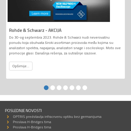
Rohde & Schwarz - AKCIJA
Do 30-og septembra 2023. Rohde & Schwarz nudi neverovatnu
ponudu koja obuhvata široki asortiman proizvoda među kojima su:
analizatori spektra, napajanja, analizatori snage i osciloskopi. Moto ove
promocije glasi: Današnja rešenja, za sutrašnje izazove.
Opširnije...
POSLEDNJE NOVOSTI
OPTRIS predstavlja infracrvenu optiku bez germanijuma
Proslava H-Bridges tima
Proslava H-Bridges tima