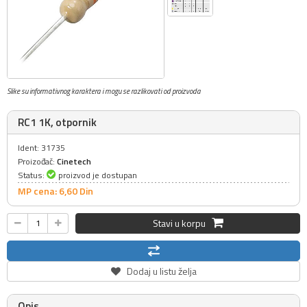
Slike su informativnog karaktera i mogu se razlikovati od proizvoda
RC1 1K, otpornik
Ident: 31735
Proizođač:
Cinetech
Status:
proizvod je dostupan
MP cena: 6,
60
Din
Stavi u korpu
Dodaj u listu želja
Opis