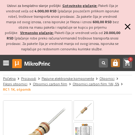
Uslovi za besplatno slanje pošiljki:
Gotovinsko plaćanje:
Paketi čija je
vrednost veća od
4.000,00 RSD
(plaćanje pouzećem prilikom isporuke
robe), troškove transporta snosi prodavac. Za pakete čija je vrednost
manja od ovog iznosa, cena isporuke je fiksna i iznosi
600,00 RSD
bez
obzira na masu paketa i naplaćuje se kupcu po prijemu
pošiljke.
Virmansko plaćanje:
Paketi čija je vrednost veća od
20.000,00
RSD
(plaćanje robe preko računa/virmanski) troškove transporta snosi
prodavac. Za pakete čija je vrednost manja od ovog iznosa, isporuka se
naplaćuje po redovnom cenovniku kurirske službe.
0
shopping_cart
https
Početna
Proizvodi
Pasivne elektronske komponente
Otpornici
Fiksni otpornici
Otpornici carbon film
Otpornici carbon film 1W, 5%
RC1 1K, otpornik