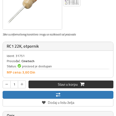
Slike su informativnog karaktera i mogu se razlikovati od proizvoda
RC1 22K, otpornik
Ident: 31751
Proizođač:
Cinetech
Status:
proizvod je dostupan
MP cena: 3,
60
Din
Stavi u korpu
Dodaj u listu želja
Opis