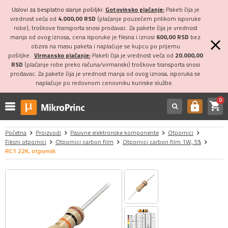
Uslovi za besplatno slanje pošiljki:
Gotovinsko plaćanje:
Paketi čija je
vrednost veća od
4.000,00 RSD
(plaćanje pouzećem prilikom isporuke
robe), troškove transporta snosi prodavac. Za pakete čija je vrednost
manja od ovog iznosa, cena isporuke je fiksna i iznosi
600,00 RSD
bez
obzira na masu paketa i naplaćuje se kupcu po prijemu
pošiljke.
Virmansko plaćanje:
Paketi čija je vrednost veća od
20.000,00
RSD
(plaćanje robe preko računa/virmanski) troškove transporta snosi
prodavac. Za pakete čija je vrednost manja od ovog iznosa, isporuka se
naplaćuje po redovnom cenovniku kurirske službe.
0
shopping_cart
https
Početna
Proizvodi
Pasivne elektronske komponente
Otpornici
Fiksni otpornici
Otpornici carbon film
Otpornici carbon film 1W, 5%
RC1 22K, otpornik