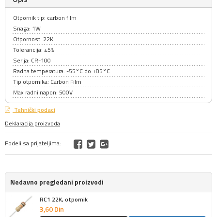
Otpornik tip: carbon film
Snaga: 1W
Otpornost: 22K
Tolerancija: ±5%
Serija: CR-100
Radna temperatura: -55°C do +85°C
Tip otpornika: Carbon Film
Max radni napon: 500V
Tehnički podaci
Deklaracija proizvoda
Podeli sa prijateljima:
Nedavno pregledani proizvodi
RC1 22K, otpornik
3,
60
Din