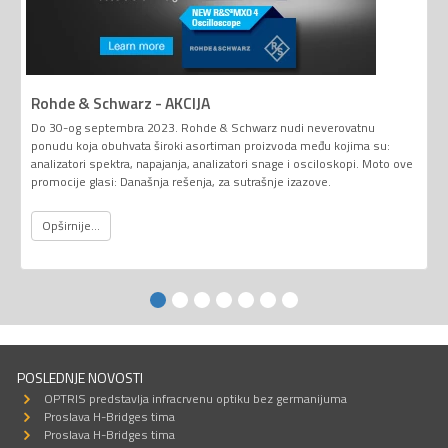
Rohde & Schwarz - AKCIJA
Do 30-og septembra 2023. Rohde & Schwarz nudi neverovatnu
ponudu koja obuhvata široki asortiman proizvoda među kojima su:
analizatori spektra, napajanja, analizatori snage i osciloskopi. Moto ove
promocije glasi: Današnja rešenja, za sutrašnje izazove.
Opširnije...
POSLEDNJE NOVOSTI
OPTRIS predstavlja infracrvenu optiku bez germanijuma
Proslava H-Bridges tima
Proslava H-Bridges tima