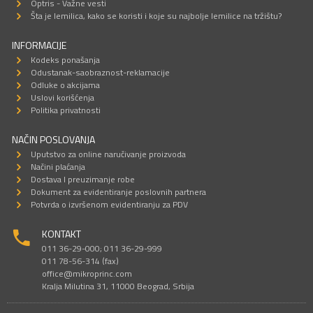
Optris - Važne vesti
Šta je lemilica, kako se koristi i koje su najbolje lemilice na tržištu?
INFORMACIJE
Kodeks ponašanja
Odustanak-saobraznost-reklamacije
Odluke o akcijama
Uslovi korišćenja
Politika privatnosti
NAČIN POSLOVANJA
Uputstvo za online naručivanje proizvoda
Načini plaćanja
Dostava I preuzimanje robe
Dokument za evidentiranje poslovnih partnera
Potvrda o izvršenom evidentiranju za PDV
KONTAKT
011 36-29-000; 011 36-29-999
011 78-56-314 (fax)
office@mikroprinc.com
Kralja Milutina 31, 11000 Beograd, Srbija