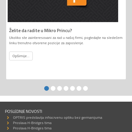
Želite da radite u Mikro Princu?
Ukoliko ste zainteresovani za rad u našoj firmi, pogledajte na sledećem
linku trenutno otvorene pozicije za zaposlenje.
Opširnije...
POSLEDNJE NOVOSTI
OPTRIS predstavlja infracrvenu optiku bez germanijuma
Proslava H-Bridges tima
Proslava H-Bridges tima