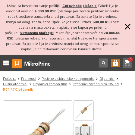
Uslovi za besplatno slanje pošiljki:
Gotovinsko plaćanje:
Paketi čija je
vrednost veća od
4.000,00 RSD
(plaćanje pouzećem prilikom isporuke
robe), troškove transporta snosi prodavac. Za pakete čija je vrednost
manja od ovog iznosa, cena isporuke je fiksna i iznosi
600,00 RSD
bez
obzira na masu paketa i naplaćuje se kupcu po prijemu
pošiljke.
Virmansko plaćanje:
Paketi čija je vrednost veća od
20.000,00
RSD
(plaćanje robe preko računa/virmanski) troškove transporta snosi
prodavac. Za pakete čija je vrednost manja od ovog iznosa, isporuka se
naplaćuje po redovnom cenovniku kurirske službe.
0
shopping_cart
https
Početna
Proizvodi
Pasivne elektronske komponente
Otpornici
Fiksni otpornici
Otpornici carbon film
Otpornici carbon film 1W, 5%
RC1 47K, otpornik