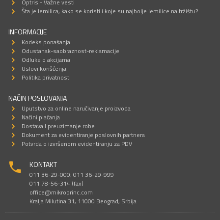
Optris - Važne vesti
Šta je lemilica, kako se koristi i koje su najbolje lemilice na tržištu?
INFORMACIJE
Kodeks ponašanja
Odustanak-saobraznost-reklamacije
Odluke o akcijama
Uslovi korišćenja
Politika privatnosti
NAČIN POSLOVANJA
Uputstvo za online naručivanje proizvoda
Načini plaćanja
Dostava I preuzimanje robe
Dokument za evidentiranje poslovnih partnera
Potvrda o izvršenom evidentiranju za PDV
KONTAKT
011 36-29-000; 011 36-29-999
011 78-56-314 (fax)
office@mikroprinc.com
Kralja Milutina 31, 11000 Beograd, Srbija