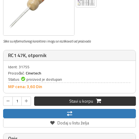
Slike su informativnog karaktera i mogu se razlikovati od proizvoda
RC1 47K, otpornik
Ident: 31755
Proizođač:
Cinetech
Status:
proizvod je dostupan
MP cena: 3,
60
Din
Stavi u korpu
Dodaj u listu želja
Opis