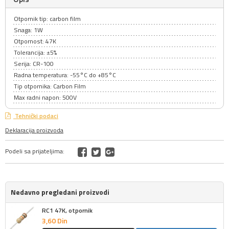
Otpornik tip: carbon film
Snaga: 1W
Otpornost: 47K
Tolerancija: ±5%
Serija: CR-100
Radna temperatura: -55°C do +85°C
Tip otpornika: Carbon Film
Max radni napon: 500V
Tehnički podaci
Deklaracija proizvoda
Podeli sa prijateljima:
Nedavno pregledani proizvodi
RC1 47K, otpornik
3,
60
Din