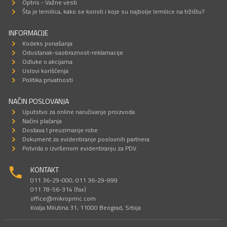
Optris - Važne vesti
Šta je lemilica, kako se koristi i koje su najbolje lemilice na tržištu?
INFORMACIJE
Kodeks ponašanja
Odustanak-saobraznost-reklamacije
Odluke o akcijama
Uslovi korišćenja
Politika privatnosti
NAČIN POSLOVANJA
Uputstvo za online naručivanje proizvoda
Načini plaćanja
Dostava I preuzimanje robe
Dokument za evidentiranje poslovnih partnera
Potvrda o izvršenom evidentiranju za PDV
KONTAKT
011 36-29-000; 011 36-29-999
011 78-56-314 (fax)
office@mikroprinc.com
Kralja Milutina 31, 11000 Beograd, Srbija