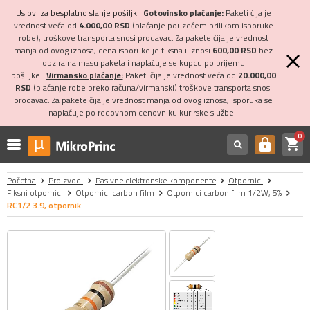
Uslovi za besplatno slanje pošiljki:
Gotovinsko plaćanje:
Paketi čija je
vrednost veća od
4.000,00 RSD
(plaćanje pouzećem prilikom isporuke
robe), troškove transporta snosi prodavac. Za pakete čija je vrednost
manja od ovog iznosa, cena isporuke je fiksna i iznosi
600,00 RSD
bez
obzira na masu paketa i naplaćuje se kupcu po prijemu
pošiljke.
Virmansko plaćanje:
Paketi čija je vrednost veća od
20.000,00
RSD
(plaćanje robe preko računa/virmanski) troškove transporta snosi
prodavac. Za pakete čija je vrednost manja od ovog iznosa, isporuka se
naplaćuje po redovnom cenovniku kurirske službe.
0
shopping_cart
https
Početna
Proizvodi
Pasivne elektronske komponente
Otpornici
Fiksni otpornici
Otpornici carbon film
Otpornici carbon film 1/2W, 5%
RC1/2 3.9, otpornik