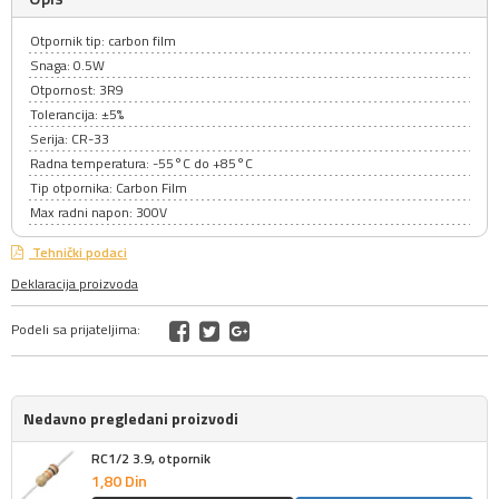
Otpornik tip: carbon film
Snaga: 0.5W
Otpornost: 3R9
Tolerancija: ±5%
Serija: CR-33
Radna temperatura: -55°C do +85°C
Tip otpornika: Carbon Film
Max radni napon: 300V
Tehnički podaci
Deklaracija proizvoda
Podeli sa prijateljima:
Nedavno pregledani proizvodi
RC1/2 3.9, otpornik
1,
80
Din