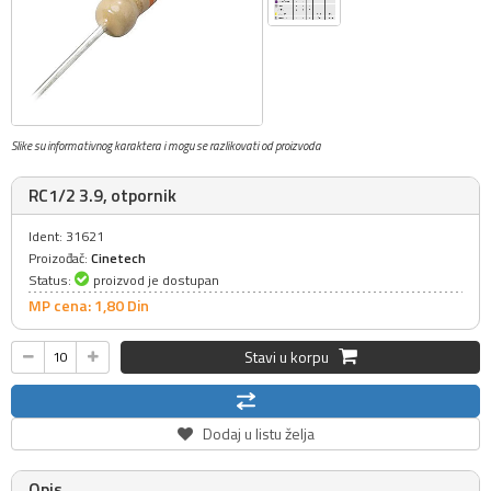
Slike su informativnog karaktera i mogu se razlikovati od proizvoda
RC1/2 3.9, otpornik
Ident: 31621
Proizođač:
Cinetech
Status:
proizvod je dostupan
MP cena: 1,
80
Din
Stavi u korpu
Dodaj u listu želja
Opis