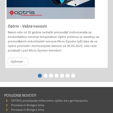
Optris - Važne novosti
Nakon više od 20 godina nemački proizvođač instrumenata za
beskontaktno merenje temperature Optris prekinuo je saradnju sa
proizvođačem industrijskih senzora Micro-Epsilon (µƐ) tako da se
Optris pirometri i termovizijske kamere od 30.06.2025. više neće
prodavati i pod Micro-Epsilon brendom.
Opširnije...
POSLEDNJE NOVOSTI
OPTRIS predstavlja infracrvenu optiku bez germanijuma
Proslava H-Bridges tima
Proslava H-Bridges tima