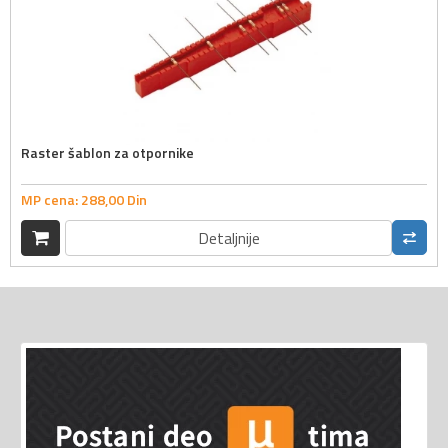
Raster šablon za otpornike
MP cena:
288,
00
Din
Detaljnije