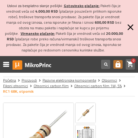
Uslovi za besplatno slanje pošiljki:
Gotovinsko plaćanje:
Paketi čija je
vrednost veća od
4.000,00 RSD
(plaćanje pouzećem prilikom isporuke
robe), troškove transporta snosi prodavac. Za pakete čija je vrednost
manja od ovog iznosa, cena isporuke je fiksna i iznosi
600,00 RSD
bez
obzira na masu paketa i naplaćuje se kupcu po prijemu
pošiljke.
Virmansko plaćanje:
Paketi čija je vrednost veća od
20.000,00
RSD
(plaćanje robe preko računa/virmanski) troškove transporta snosi
prodavac. Za pakete čija je vrednost manja od ovog iznosa, isporuka se
naplaćuje po redovnom cenovniku kurirske službe.
0
shopping_cart
https
Početna
Proizvodi
Pasivne elektronske komponente
Otpornici
Fiksni otpornici
Otpornici carbon film
Otpornici carbon film 1W, 5%
RC1 68K, otpornik