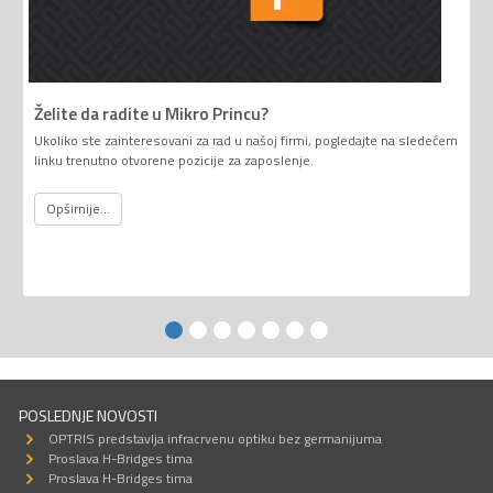
Želite da radite u Mikro Princu?
Ukoliko ste zainteresovani za rad u našoj firmi, pogledajte na sledećem
linku trenutno otvorene pozicije za zaposlenje.
Opširnije...
POSLEDNJE NOVOSTI
OPTRIS predstavlja infracrvenu optiku bez germanijuma
Proslava H-Bridges tima
Proslava H-Bridges tima