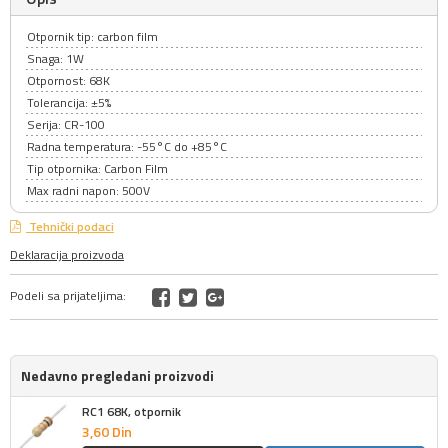
Otpornik tip: carbon film
Snaga: 1W
Otpornost: 68K
Tolerancija: ±5%
Serija: CR-100
Radna temperatura: -55°C do +85°C
Tip otpornika: Carbon Film
Max radni napon: 500V
Tehnički podaci
Deklaracija proizvoda
Podeli sa prijateljima:
Nedavno pregledani proizvodi
RC1 68K, otpornik
3,
60
Din