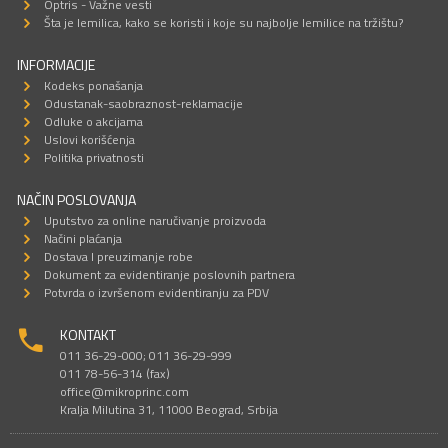
Optris - Važne vesti
Šta je lemilica, kako se koristi i koje su najbolje lemilice na tržištu?
INFORMACIJE
Kodeks ponašanja
Odustanak-saobraznost-reklamacije
Odluke o akcijama
Uslovi korišćenja
Politika privatnosti
NAČIN POSLOVANJA
Uputstvo za online naručivanje proizvoda
Načini plaćanja
Dostava I preuzimanje robe
Dokument za evidentiranje poslovnih partnera
Potvrda o izvršenom evidentiranju za PDV
KONTAKT
011 36-29-000; 011 36-29-999
011 78-56-314 (fax)
office@mikroprinc.com
Kralja Milutina 31, 11000 Beograd, Srbija