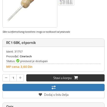
Slike su informativnog karaktera i mogu se razlikovati od proizvoda
RC1 68K, otpornik
Ident: 31757
Proizođač:
Cinetech
Status:
proizvod je dostupan
MP cena: 3,
60
Din
Stavi u korpu
Dodaj u listu želja
Opis