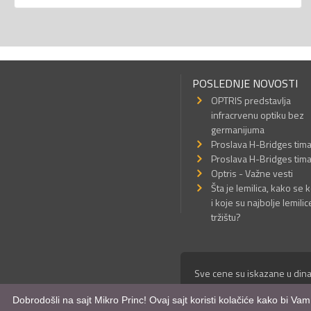
POSLEDNJE NOVOSTI
OPTRIS predstavlja
infracrvenu optiku bez
germanijuma
Proslava H-Bridges tim
Proslava H-Bridges tim
Optris - Važne vesti
Šta je lemilica, kako se k
i koje su najbolje lemilic
tržištu?
Sve cene su iskazane u dina
© Mikro Princ 1999 - 2026. 
Dobrodošli na sajt Mikro Princ! Ovaj sajt koristi kolačiće kako bi Va
Kreirao
*nbgcreator
|
Izdrad