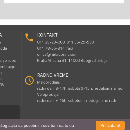
A
KONTAKT
e
011 36-29-000; 011 36-29-999
voda
011 78-56-314 (fax)
office@mikroprinc.com
anje robe
Kralja Milutina 31, 11000 Beograd, Srbija
entiranje
a
RADNO VREME
nom
Maloprodaja:
PDV
radni dani 8-17h, subota 9-15h, nedeljom ne radi
Veleprodaja:
radni dani 9-16h, subotom i nedeljom ne radi
 našeg sajta sa posebnim osvrtom na to da
Prihvatam!