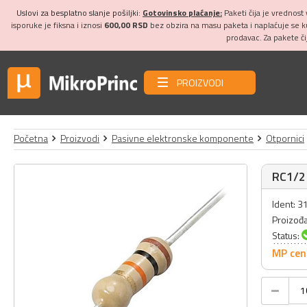
Uslovi za besplatno slanje pošiljki:
Gotovinsko plaćanje:
Paketi čija je vrednost
isporuke je fiksna i iznosi
600,00 RSD
bez obzira na masu paketa i naplaćuje se 
prodavac. Za pakete č
PROIZVODI
Početna
Proizvodi
Pasivne elektronske komponente
Otpornici
RC1/2 
Ident: 
Proizođ
Status:
MP cen