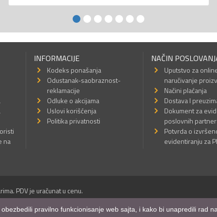
INFORMACIJE
NAČIN POSLOVANJ
Kodeks ponašanja
Uputstvo za onlin
Odustanak-saobraznost-
naručivanje proiz
reklamacije
Načini plaćanja
a
Odluke o akcijama
Dostava I preuzim
a
Uslovi korišćenja
Dokument za evid
Politika privatnosti
poslovnih partner
oristi
Potvrda o izvrše
e na
evidentiranju za 
rima. PDV je uračunat u cenu.
Sva prava su zadržana.
m obezbedili pravilno funkcionisanje web sajta, i kako bi unapredili rad
a Internet prodavnice
,
Izrada sajta
i
mobilnih aplikacija
i
SEO optimizacija