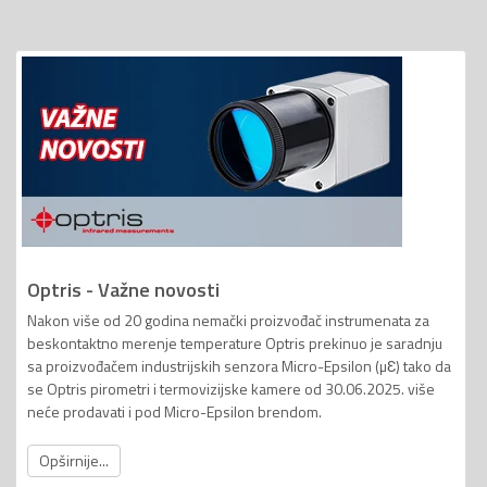
Optris - Važne novosti
Nakon više od 20 godina nemački proizvođač instrumenata za
beskontaktno merenje temperature Optris prekinuo je saradnju
sa proizvođačem industrijskih senzora Micro-Epsilon (µƐ) tako da
se Optris pirometri i termovizijske kamere od 30.06.2025. više
neće prodavati i pod Micro-Epsilon brendom.
Opširnije...