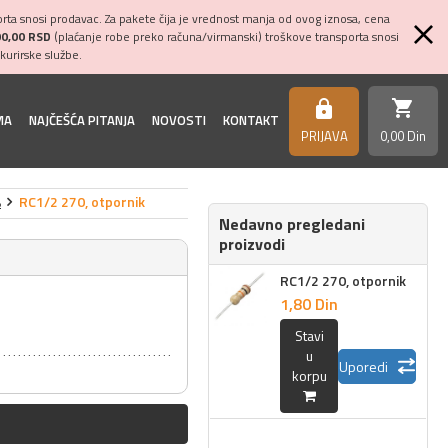
ta snosi prodavac. Za pakete čija je vrednost manja od ovog iznosa, cena
00,00 RSD
(plaćanje robe preko računa/virmanski) troškove transporta snosi
kurirske službe.
shopping_cart
https
MA
NAJČEŠĆA PITANJA
NOVOSTI
KONTAKT
PRIJAVA
0,
00
Din
%
RC1/2 270, otpornik
Nedavno pregledani
proizvodi
RC1/2 270, otpornik
1,
80
Din
Stavi
u
Uporedi
korpu