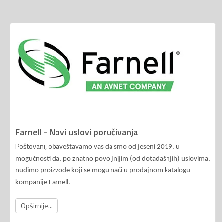
Farnell - Novi uslovi poručivanja
Poštovani, o
baveštavamo vas da smo od jeseni 2019. u
mogućnosti da, po znatno povoljnijim (od dotadašnjih) uslovima,
nudimo proizvode koji se mogu naći u prodajnom katalogu
kompanije Farnell.
Opširnije...