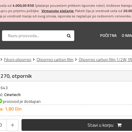
 veća od
4.000,00 RSD
(plaćanje pouzećem prilikom isporuke robe), troškove transpor
kupcu po prijemu pošiljke.
Virmansko plaćanje:
Paketi čija je vrednost veća od
20.0
ija je vrednost manja od ovog iznosa, isporuka se naplaćuje po redovnom cenovniku 
POČETNA
O NA
Fiksni otpornici
Otpornici carbon film
Otpornici carbon film 1/2W, 5
270, otpornik
31643
ač:
Cinetech
proizvod je dostupan
a: 1,
80
Din
Stavi u korpu