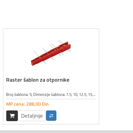
Raster šablon za otpornike
Broj šablona: 5; Dimenzije šablona: 7.5, 10, 12.5, 15, 17.5mm; Boja: crvena;
MP cena:
288,
00
Din
Detaljnije