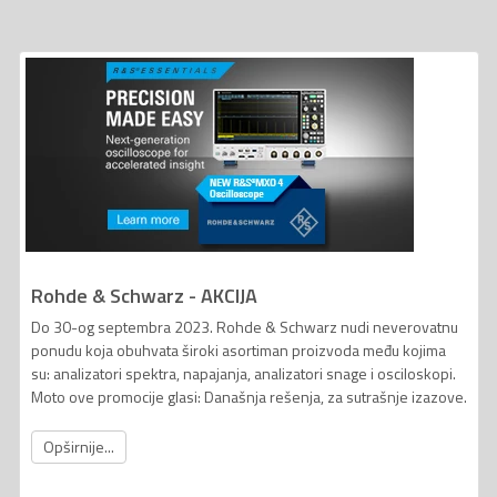
Rohde & Schwarz - AKCIJA
Do 30-og septembra 2023. Rohde & Schwarz nudi neverovatnu
ponudu koja obuhvata široki asortiman proizvoda među kojima
su: analizatori spektra, napajanja, analizatori snage i osciloskopi.
Moto ove promocije glasi: Današnja rešenja, za sutrašnje izazove.
Opširnije...