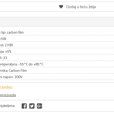
Dodaj u listu želja
 tip: carbon film
0.5W
st: 270R
ija: ±5%
CR-33
emperatura: -55°C do +85°C
rnika: Carbon Film
ni napon: 300V
i podaci
a proizvoda
ijateljima: