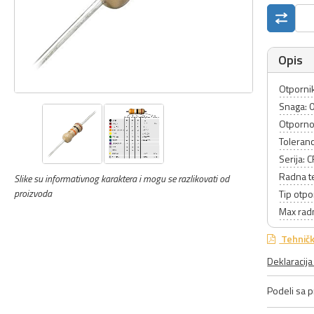
Opis
Otpornik
Snaga: 
Otporno
Toleranc
Serija: 
Radna t
Slike su informativnog karaktera i mogu se razlikovati od
proizvoda
Tip otpo
Max rad
Tehničk
Deklaracij
Podeli sa pr