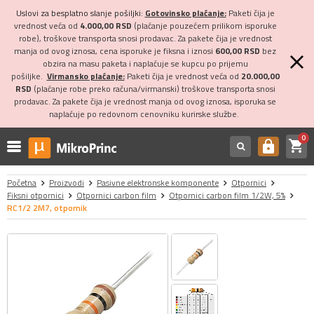
Uslovi za besplatno slanje pošiljki:
Gotovinsko plaćanje:
Paketi čija je
vrednost veća od
4.000,00 RSD
(plaćanje pouzećem prilikom isporuke
robe), troškove transporta snosi prodavac. Za pakete čija je vrednost
manja od ovog iznosa, cena isporuke je fiksna i iznosi
600,00 RSD
bez
obzira na masu paketa i naplaćuje se kupcu po prijemu
pošiljke.
Virmansko plaćanje:
Paketi čija je vrednost veća od
20.000,00
RSD
(plaćanje robe preko računa/virmanski) troškove transporta snosi
prodavac. Za pakete čija je vrednost manja od ovog iznosa, isporuka se
naplaćuje po redovnom cenovniku kurirske službe.
0
shopping_cart
https
Početna
Proizvodi
Pasivne elektronske komponente
Otpornici
Fiksni otpornici
Otpornici carbon film
Otpornici carbon film 1/2W, 5%
RC1/2 2M7, otpornik