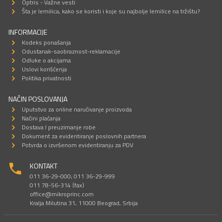
Optris - Važne vesti
Šta je lemilica, kako se koristi i koje su najbolje lemilice na tržištu?
INFORMACIJE
Kodeks ponašanja
Odustanak-saobraznost-reklamacije
Odluke o akcijama
Uslovi korišćenja
Politika privatnosti
NAČIN POSLOVANJA
Uputstvo za online naručivanje proizvoda
Načini plaćanja
Dostava I preuzimanje robe
Dokument za evidentiranje poslovnih partnera
Potvrda o izvršenom evidentiranju za PDV
KONTAKT
011 36-29-000; 011 36-29-999
011 78-56-314 (fax)
office@mikroprinc.com
Kralja Milutina 31, 11000 Beograd, Srbija