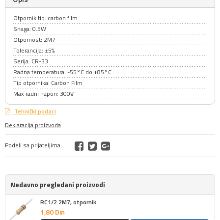
Otpornik tip: carbon film
Snaga: 0.5W
Otpornost: 2M7
Tolerancija: ±5%
Serija: CR-33
Radna temperatura: -55°C do +85°C
Tip otpornika: Carbon Film
Max radni napon: 300V
Tehnički podaci
Deklaracija proizvoda
Podeli sa prijateljima:
Nedavno pregledani proizvodi
RC1/2 2M7, otpornik
1,
80
Din