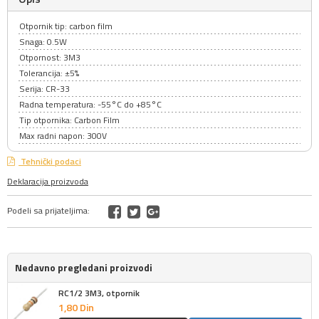
Otpornik tip: carbon film
Snaga: 0.5W
Otpornost: 3M3
Tolerancija: ±5%
Serija: CR-33
Radna temperatura: -55°C do +85°C
Tip otpornika: Carbon Film
Max radni napon: 300V
Tehnički podaci
Deklaracija proizvoda
Podeli sa prijateljima:
Nedavno pregledani proizvodi
RC1/2 3M3, otpornik
1,
80
Din