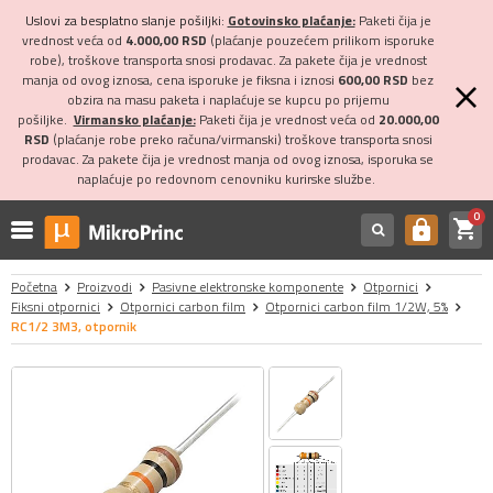
Uslovi za besplatno slanje pošiljki:
Gotovinsko plaćanje:
Paketi čija je
vrednost veća od
4.000,00 RSD
(plaćanje pouzećem prilikom isporuke
robe), troškove transporta snosi prodavac. Za pakete čija je vrednost
manja od ovog iznosa, cena isporuke je fiksna i iznosi
600,00 RSD
bez
obzira na masu paketa i naplaćuje se kupcu po prijemu
pošiljke.
Virmansko plaćanje:
Paketi čija je vrednost veća od
20.000,00
RSD
(plaćanje robe preko računa/virmanski) troškove transporta snosi
prodavac. Za pakete čija je vrednost manja od ovog iznosa, isporuka se
naplaćuje po redovnom cenovniku kurirske službe.
0
shopping_cart
https
Početna
Proizvodi
Pasivne elektronske komponente
Otpornici
Fiksni otpornici
Otpornici carbon film
Otpornici carbon film 1/2W, 5%
RC1/2 3M3, otpornik