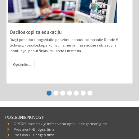
Osciloskopi za edukaciju
Dragi posetioci, pogledajte posebnu ponudu kompanije Rohde &
Schwarz i osciloskope koji su namenjeni za naučne i obrazovne
institucije, poput škola, fakulteta i instituta.
Opširnije...
POSLEDNJE NOVOSTI
OPTRIS predstavlja infracrvenu optiku bez germanijuma
Proslava H-Bridges tima
Proslava H-Bridges tima