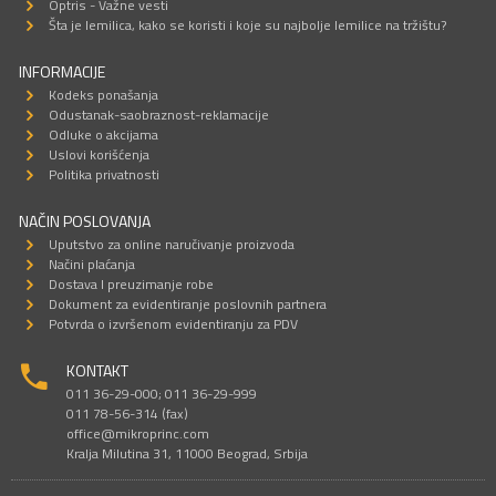
Optris - Važne vesti
Šta je lemilica, kako se koristi i koje su najbolje lemilice na tržištu?
INFORMACIJE
Kodeks ponašanja
Odustanak-saobraznost-reklamacije
Odluke o akcijama
Uslovi korišćenja
Politika privatnosti
NAČIN POSLOVANJA
Uputstvo za online naručivanje proizvoda
Načini plaćanja
Dostava I preuzimanje robe
Dokument za evidentiranje poslovnih partnera
Potvrda o izvršenom evidentiranju za PDV
KONTAKT
011 36-29-000; 011 36-29-999
011 78-56-314 (fax)
office@mikroprinc.com
Kralja Milutina 31, 11000 Beograd, Srbija