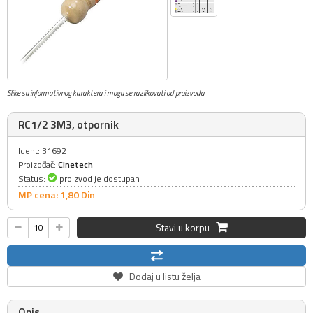
Slike su informativnog karaktera i mogu se razlikovati od proizvoda
RC1/2 3M3, otpornik
Ident: 31692
Proizođač:
Cinetech
Status:
proizvod je dostupan
MP cena: 1,
80
Din
Stavi u korpu
Dodaj u listu želja
Opis