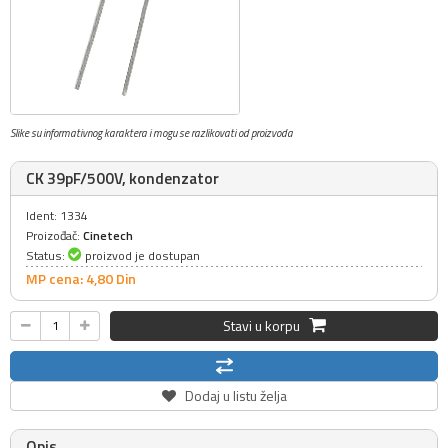
Slike su informativnog karaktera i mogu se razlikovati od proizvoda
CK 39pF/500V, kondenzator
Ident: 1334
Proizođač:
Cinetech
Status:
proizvod je dostupan
MP cena: 4,
80
Din
Stavi u korpu
Dodaj u listu želja
Opis