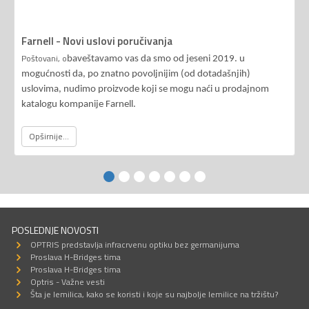
Farnell - Novi uslovi poručivanja
Poštovani, o
baveštavamo vas da smo od jeseni 2019. u
mogućnosti da, po znatno povoljnijim (od dotadašnjih)
uslovima, nudimo proizvode koji se mogu naći u prodajnom
katalogu kompanije Farnell.
Opširnije...
POSLEDNJE NOVOSTI
OPTRIS predstavlja infracrvenu optiku bez germanijuma
Proslava H-Bridges tima
Proslava H-Bridges tima
Optris - Važne vesti
Šta je lemilica, kako se koristi i koje su najbolje lemilice na tržištu?