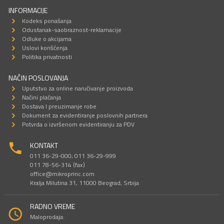
INFORMACIJE
Kodeks ponašanja
Odustanak-saobraznost-reklamacije
Odluke o akcijama
Uslovi korišćenja
Politika privatnosti
NAČIN POSLOVANJA
Uputstvo za online naručivanje proizvoda
Načini plaćanja
Dostava I preuzimanje robe
Dokument za evidentiranje poslovnih partnera
Potvrda o izvršenom evidentiranju za PDV
KONTAKT
011 36-29-000; 011 36-29-999
011 78-56-314 (fax)
office@mikroprinc.com
Kralja Milutina 31, 11000 Beograd, Srbija
RADNO VREME
Maloprodaja: