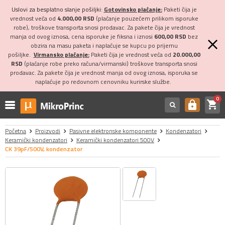
Uslovi za besplatno slanje pošiljki:
Gotovinsko plaćanje:
Paketi čija je
vrednost veća od
4.000,00 RSD
(plaćanje pouzećem prilikom isporuke
robe), troškove transporta snosi prodavac. Za pakete čija je vrednost
manja od ovog iznosa, cena isporuke je fiksna i iznosi
600,00 RSD
bez
obzira na masu paketa i naplaćuje se kupcu po prijemu
pošiljke.
Virmansko plaćanje:
Paketi čija je vrednost veća od
20.000,00
RSD
(plaćanje robe preko računa/virmanski) troškove transporta snosi
prodavac. Za pakete čija je vrednost manja od ovog iznosa, isporuka se
naplaćuje po redovnom cenovniku kurirske službe.
0
shopping_cart
https
Početna
Proizvodi
Pasivne elektronske komponente
Kondenzatori
Keramički kondenzatori
Keramički kondenzatori 500V
CK 39pF/500V, kondenzator