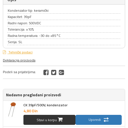
Kondenzator tip: keramički
Kapacitet: 39pF
Radni napon: 500VDC
Tolerancija: ±10%
Radna temperatura: -30 do +85°C
Serija: SL
Tehnički podaci
Deklaracija proizvoda
Podeli sa prijateljima:
Nedavno pregledani proizvodi
CK 39pF/500V, kondenzator
4,
80
Din
Uporedi
Stavi u korpu