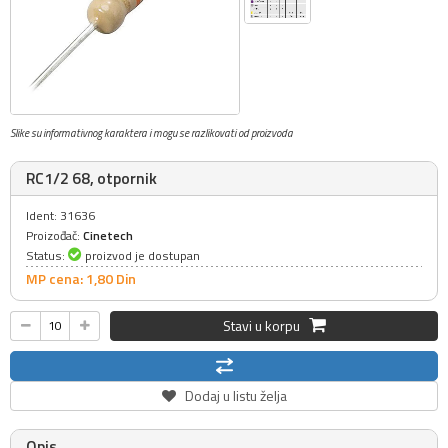
Slike su informativnog karaktera i mogu se razlikovati od proizvoda
RC1/2 68, otpornik
Ident: 31636
Proizođač:
Cinetech
Status:
proizvod je dostupan
MP cena: 1,
80
Din
Stavi u korpu
Dodaj u listu želja
Opis