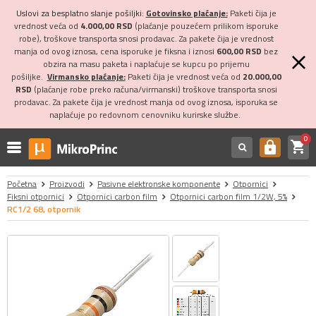
Uslovi za besplatno slanje pošiljki:
Gotovinsko plaćanje:
Paketi čija je
vrednost veća od
4.000,00 RSD
(plaćanje pouzećem prilikom isporuke
robe), troškove transporta snosi prodavac. Za pakete čija je vrednost
manja od ovog iznosa, cena isporuke je fiksna i iznosi
600,00 RSD
bez
obzira na masu paketa i naplaćuje se kupcu po prijemu
pošiljke.
Virmansko plaćanje:
Paketi čija je vrednost veća od
20.000,00
RSD
(plaćanje robe preko računa/virmanski) troškove transporta snosi
prodavac. Za pakete čija je vrednost manja od ovog iznosa, isporuka se
naplaćuje po redovnom cenovniku kurirske službe.
0
shopping_cart
https
Početna
Proizvodi
Pasivne elektronske komponente
Otpornici
Fiksni otpornici
Otpornici carbon film
Otpornici carbon film 1/2W, 5%
RC1/2 68, otpornik