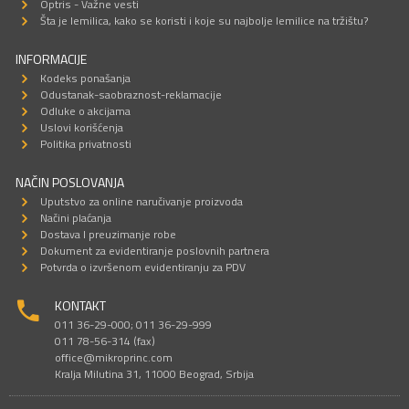
Optris - Važne vesti
Šta je lemilica, kako se koristi i koje su najbolje lemilice na tržištu?
INFORMACIJE
Kodeks ponašanja
Odustanak-saobraznost-reklamacije
Odluke o akcijama
Uslovi korišćenja
Politika privatnosti
NAČIN POSLOVANJA
Uputstvo za online naručivanje proizvoda
Načini plaćanja
Dostava I preuzimanje robe
Dokument za evidentiranje poslovnih partnera
Potvrda o izvršenom evidentiranju za PDV
KONTAKT
011 36-29-000; 011 36-29-999
011 78-56-314 (fax)
office@mikroprinc.com
Kralja Milutina 31, 11000 Beograd, Srbija