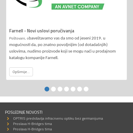
Farnell - Novi uslovi poručivanja
Poštovani, o
baveštavamo vas da smo od jeseni 2019. u
mogućnosti da, po znatno povoljnijim (od dotadašnjih)
uslovima, nudimo proizvode koji se mogu naći u prodajnom
katalogu kompanije Farnell.
Opširnije...
POSLEDNJE NOVOSTI
OPTRIS predstavlja infracrvenu optiku bez germanijuma
Proslava H-Bridges tima
Proslava H-Bridges tima