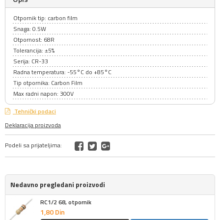
Otpornik tip: carbon film
Snaga: 0.5W
Otpornost: 68R
Tolerancija: ±5%
Serija: CR-33
Radna temperatura: -55°C do +85°C
Tip otpornika: Carbon Film
Max radni napon: 300V
Tehnički podaci
Deklaracija proizvoda
Podeli sa prijateljima:
Nedavno pregledani proizvodi
RC1/2 68, otpornik
1,
80
Din