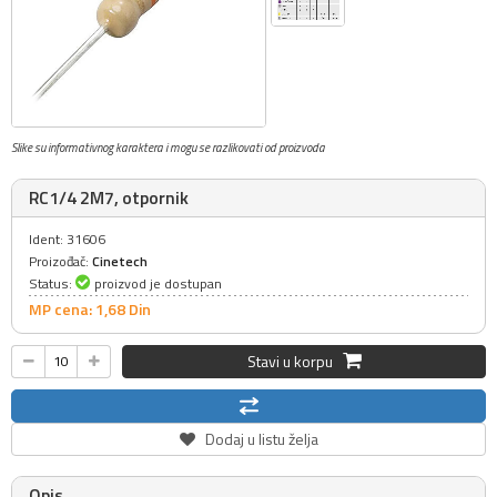
Slike su informativnog karaktera i mogu se razlikovati od proizvoda
RC1/4 2M7, otpornik
Ident: 31606
Proizođač:
Cinetech
Status:
proizvod je dostupan
MP cena: 1,
68
Din
Stavi u korpu
Dodaj u listu želja
Opis