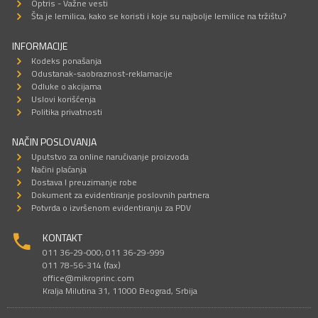
Optris - Važne vesti
Šta je lemilica, kako se koristi i koje su najbolje lemilice na tržištu?
INFORMACIJE
Kodeks ponašanja
Odustanak-saobraznost-reklamacije
Odluke o akcijama
Uslovi korišćenja
Politika privatnosti
NAČIN POSLOVANJA
Uputstvo za online naručivanje proizvoda
Načini plaćanja
Dostava I preuzimanje robe
Dokument za evidentiranje poslovnih partnera
Potvrda o izvršenom evidentiranju za PDV
KONTAKT
011 36-29-000; 011 36-29-999
011 78-56-314 (fax)
office@mikroprinc.com
Kralja Milutina 31, 11000 Beograd, Srbija