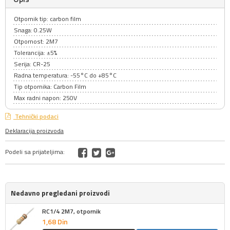
Otpornik tip: carbon film
Snaga: 0.25W
Otpornost: 2M7
Tolerancija: ±5%
Serija: CR-25
Radna temperatura: -55°C do +85°C
Tip otpornika: Carbon Film
Max radni napon: 250V
Tehnički podaci
Deklaracija proizvoda
Podeli sa prijateljima:
Nedavno pregledani proizvodi
RC1/4 2M7, otpornik
1,
68
Din