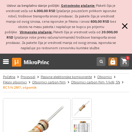
Uslovi za besplatno slanje pošiljki:
Gotovinsko plaćanje:
Paketi čija je
vrednost veća od
4.000,00 RSD
(plaćanje pouzećem prilikom isporuke
robe), troškove transporta snosi prodavac. Za pakete čija je vrednost
manja od ovog iznosa, cena isporuke je fiksna i iznosi
600,00 RSD
bez
obzira na masu paketa i naplaćuje se kupcu po prijemu
pošiljke.
Virmansko plaćanje:
Paketi čija je vrednost veća od
20.000,00
RSD
(plaćanje robe preko računa/virmanski) troškove transporta snosi
prodavac. Za pakete čija je vrednost manja od ovog iznosa, isporuka se
naplaćuje po redovnom cenovniku kurirske službe.
0
shopping_cart
https
Početna
Proizvodi
Pasivne elektronske komponente
Otpornici
Fiksni otpornici
Otpornici carbon film
Otpornici carbon film 1/4W, 5%
RC1/4 2M7, otpornik