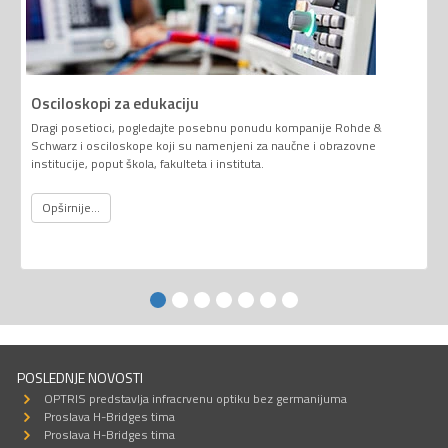
Osciloskopi za edukaciju
Dragi posetioci, pogledajte posebnu ponudu kompanije Rohde &
Schwarz i osciloskope koji su namenjeni za naučne i obrazovne
institucije, poput škola, fakulteta i instituta.
Opširnije...
POSLEDNJE NOVOSTI
OPTRIS predstavlja infracrvenu optiku bez germanijuma
Proslava H-Bridges tima
Proslava H-Bridges tima