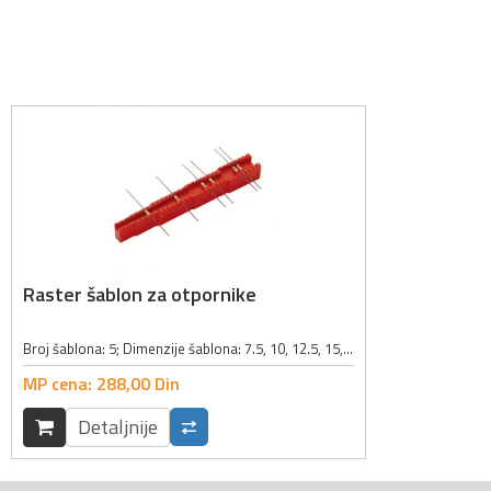
Raster šablon za otpornike
Broj šablona: 5; Dimenzije šablona: 7.5, 10, 12.5, 15, 17.5mm; Boja: crvena;
MP cena:
288,
00
Din
Detaljnije