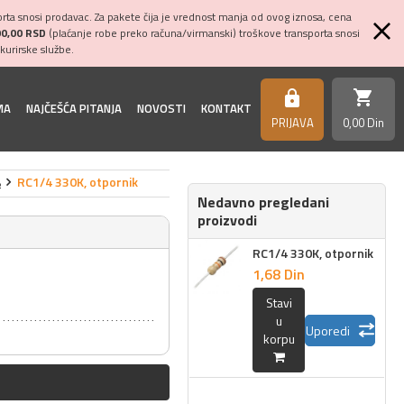
ta snosi prodavac. Za pakete čija je vrednost manja od ovog iznosa, cena
00,00 RSD
(plaćanje robe preko računa/virmanski) troškove transporta snosi
kurirske službe.
shopping_cart
https
MA
NAJČEŠĆA PITANJA
NOVOSTI
KONTAKT
PRIJAVA
0,
00
Din
%
RC1/4 330K, otpornik
Nedavno pregledani
proizvodi
RC1/4 330K, otpornik
1,
68
Din
Stavi
u
Uporedi
korpu