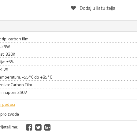
Dodaj u listu želja
 tip: carbon film
0.25W
st: 330K
ija: ±5%
CR-25
emperatura: -55°C do +85°C
rnika: Carbon Film
ni napon: 250V
i podaci
a proizvoda
ijateljima: