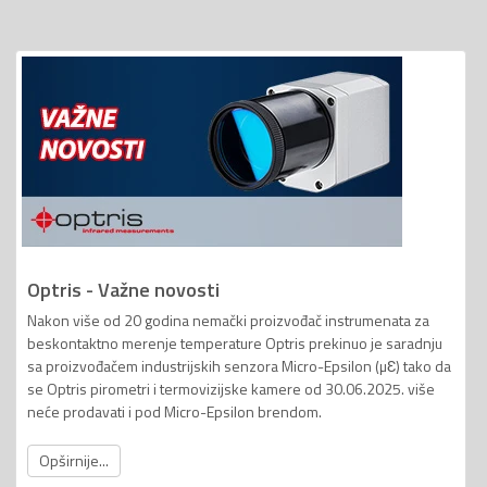
Optris - Važne novosti
Nakon više od 20 godina nemački proizvođač instrumenata za
beskontaktno merenje temperature Optris prekinuo je saradnju
sa proizvođačem industrijskih senzora Micro-Epsilon (µƐ) tako da
se Optris pirometri i termovizijske kamere od 30.06.2025. više
neće prodavati i pod Micro-Epsilon brendom.
Opširnije...