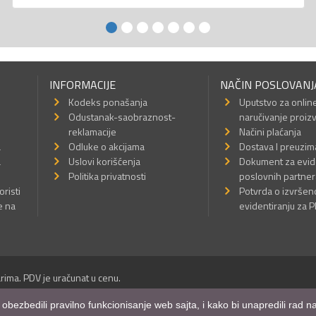
INFORMACIJE
NAČIN POSLOVANJ
Kodeks ponašanja
Uputstvo za onlin
Odustanak-saobraznost-
naručivanje proiz
reklamacije
Načini plaćanja
a
Odluke o akcijama
Dostava I preuzim
a
Uslovi korišćenja
Dokument za evid
Politika privatnosti
poslovnih partner
oristi
Potvrda o izvrše
e na
evidentiranju za 
rima. PDV je uračunat u cenu.
Sva prava su zadržana.
m obezbedili pravilno funkcionisanje web sajta, i kako bi unapredili rad
a Internet prodavnice
,
Izrada sajta
i
mobilnih aplikacija
i
SEO optimizacija