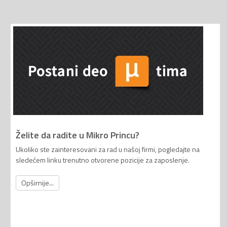
Želite da radite u Mikro Princu?
Ukoliko ste zainteresovani za rad u našoj firmi, pogledajte na
sledećem linku trenutno otvorene pozicije za zaposlenje.
Opširnije...