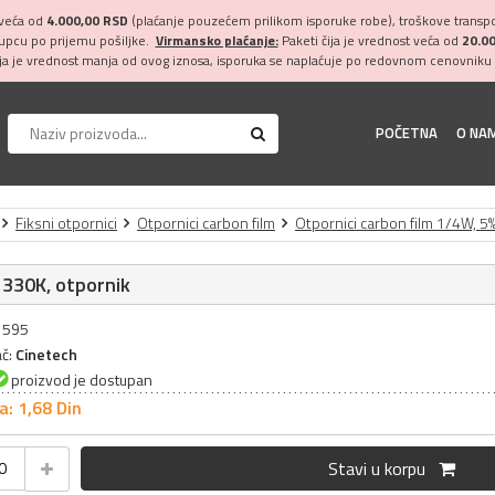
 veća od
4.000,00 RSD
(plaćanje pouzećem prilikom isporuke robe), troškove transpor
kupcu po prijemu pošiljke.
Virmansko plaćanje:
Paketi čija je vrednost veća od
20.0
ija je vrednost manja od ovog iznosa, isporuka se naplaćuje po redovnom cenovniku 
POČETNA
O NA
Fiksni otpornici
Otpornici carbon film
Otpornici carbon film 1/4W, 5
 330K, otpornik
31595
ač:
Cinetech
proizvod je dostupan
a: 1,
68
Din
Stavi u korpu