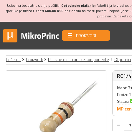
Uslovi za besplatno slanje pošiljki:
Gotovinsko plaćanje:
Paketi čija je vrednost
isporuke je fiksna i iznosi
600,00 RSD
bez obzira na masu paketa i naplaćuje se 
prodavac. Za pakete č
PROIZVODI
Početna
Proizvodi
Pasivne elektronske komponente
Otpornici
RC1/4
Ident: 
Proizođ
Status:
MP cen