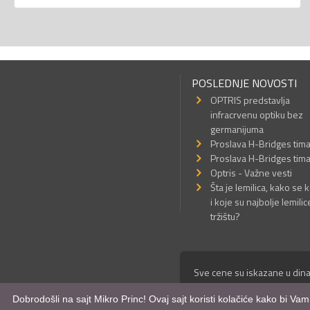
POSLEDNJE NOVOSTI
OPTRIS predstavlja
infracrvenu optiku bez
germanijuma
Proslava H-Bridges tim
Proslava H-Bridges tim
Optris - Važne vesti
Šta je lemilica, kako se k
i koje su najbolje lemilic
tržištu?
Sve cene su iskazane u dina
© Mikro Princ 1999 - 2026. 
Dobrodošli na sajt Mikro Princ! Ovaj sajt koristi kolačiće kako bi Va
Kreirao
*nbgcreator
|
Izdrad