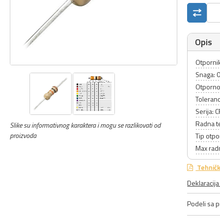
Opis
Otpornik
Snaga: 
Otporno
Toleranc
Serija: 
Radna t
Slike su informativnog karaktera i mogu se razlikovati od
proizvoda
Tip otpo
Max rad
Tehničk
Deklaracij
Podeli sa pr