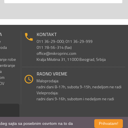
A
KONTAKT
e
011 36-29-000; 011 36-29-999
voda
011 78-56-314 (fax)
office@mikroprinc.com
anje robe
Kralja Milutina 31, 11000 Beograd, Srbija
entiranje
a
RADNO VREME
nom
Maloprodaja:
PDV
radni dani 8-17h, subota 9-15h, nedeljom ne radi
Veleprodaja:
radni dani 9-16h, subotom i nedeljom ne radi
 našeg sajta sa posebnim osvrtom na to da
Prihvatam!