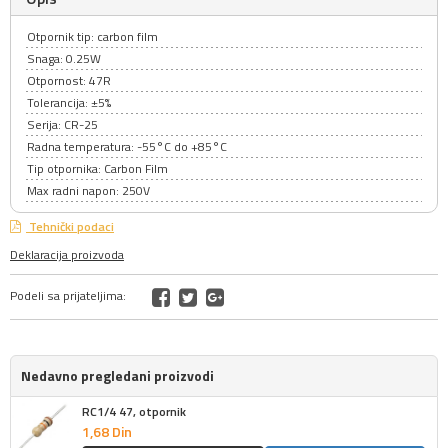
Otpornik tip: carbon film
Snaga: 0.25W
Otpornost: 47R
Tolerancija: ±5%
Serija: CR-25
Radna temperatura: -55°C do +85°C
Tip otpornika: Carbon Film
Max radni napon: 250V
Tehnički podaci
Deklaracija proizvoda
Podeli sa prijateljima:
Nedavno pregledani proizvodi
RC1/4 47, otpornik
1,
68
Din