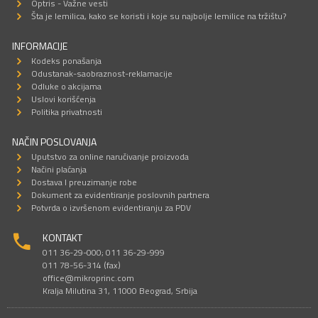
Optris - Važne vesti
Šta je lemilica, kako se koristi i koje su najbolje lemilice na tržištu?
INFORMACIJE
Kodeks ponašanja
Odustanak-saobraznost-reklamacije
Odluke o akcijama
Uslovi korišćenja
Politika privatnosti
NAČIN POSLOVANJA
Uputstvo za online naručivanje proizvoda
Načini plaćanja
Dostava I preuzimanje robe
Dokument za evidentiranje poslovnih partnera
Potvrda o izvršenom evidentiranju za PDV
KONTAKT
011 36-29-000; 011 36-29-999
011 78-56-314 (fax)
office@mikroprinc.com
Kralja Milutina 31, 11000 Beograd, Srbija