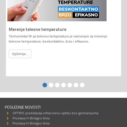
Merenje telesne temperature
Termometar IR za telesnu temperaturu je namenjen za merenje
telesne temperature, beskontaktno, brzo i efikasno.
Opširnije...
POSLEDNJE NOVOSTI
OPTRIS predstavlja infracrvenu optiku bez germanijuma
Proslava H-Bridges tima
Proslava H-Bridges tima