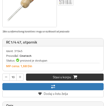
Slike su informativnog karaktera i mogu se razlikovati od proizvoda
RC1/4 47, otpornik
Ident: 31545
Proizođač:
Cinetech
Status:
proizvod je dostupan
MP cena: 1,
68
Din
Stavi u korpu
Dodaj u listu želja
Opis