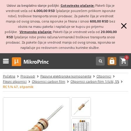
Uslovi za besplatno slanje pošiljki:
Gotovinsko plaćanje:
Paketi čija je
vrednost veća od
4.000,00 RSD
(plaćanje pouzećem prilikom isporuke
robe), troškove transporta snosi prodavac. Za pakete čija je vrednost
manja od ovog iznosa, cena isporuke je fiksna i iznosi
600,00 RSD
bez
obzira na masu paketa i naplaćuje se kupcu po prijemu
pošiljke.
Virmansko plaćanje:
Paketi čija je vrednost veća od
20.000,00
RSD
(plaćanje robe preko računa/virmanski) troškove transporta snosi
prodavac. Za pakete čija je vrednost manja od ovog iznosa, isporuka se
naplaćuje po redovnom cenovniku kurirske službe.
0
shopping_cart
https
Početna
Proizvodi
Pasivne elektronske komponente
Otpornici
Fiksni otpornici
Otpornici carbon film
Otpornici carbon film 1/4W, 5%
RC1/4 47, otpornik