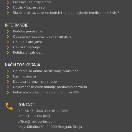
Proslava H-Bridges tima
Optris - Važne vesti
Šta je lemilica, kako se koristi i koje su najbolje lemilice na tržištu?
INFORMACIJE
Kodeks ponašanja
Odustanak-saobraznost-reklamacije
Odluke o akcijama
Uslovi korišćenja
Politika privatnosti
NAČIN POSLOVANJA
Uputstvo za online naručivanje proizvoda
Načini plaćanja
Dostava I preuzimanje robe
Dokument za evidentiranje poslovnih partnera
Potvrda o izvršenom evidentiranju za PDV
KONTAKT
011 36-29-000; 011 36-29-999
011 78-56-314 (fax)
office@mikroprinc.com
Kralja Milutina 31, 11000 Beograd, Srbija