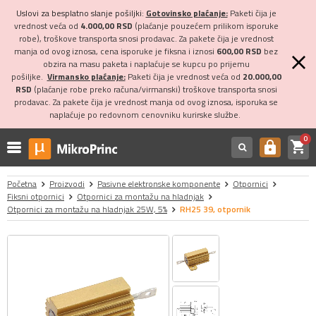
Uslovi za besplatno slanje pošiljki:
Gotovinsko plaćanje:
Paketi čija je
vrednost veća od
4.000,00 RSD
(plaćanje pouzećem prilikom isporuke
robe), troškove transporta snosi prodavac. Za pakete čija je vrednost
manja od ovog iznosa, cena isporuke je fiksna i iznosi
600,00 RSD
bez
obzira na masu paketa i naplaćuje se kupcu po prijemu
pošiljke.
Virmansko plaćanje:
Paketi čija je vrednost veća od
20.000,00
RSD
(plaćanje robe preko računa/virmanski) troškove transporta snosi
prodavac. Za pakete čija je vrednost manja od ovog iznosa, isporuka se
naplaćuje po redovnom cenovniku kurirske službe.
0
shopping_cart
https
Početna
Proizvodi
Pasivne elektronske komponente
Otpornici
Fiksni otpornici
Otpornici za montažu na hladnjak
Otpornici za montažu na hladnjak 25W, 5%
RH25 39, otpornik