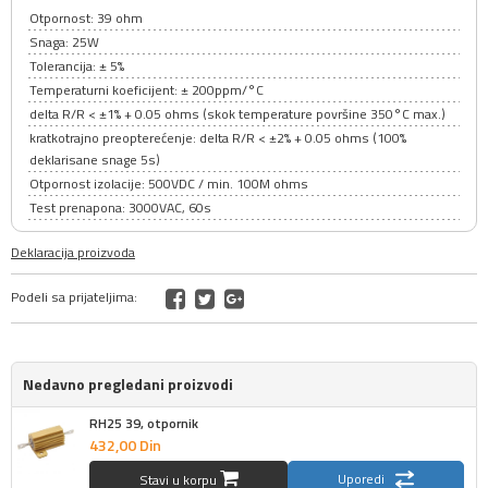
Otpornost: 39 ohm
Snaga: 25W
Tolerancija: ± 5%
Temperaturni koeficijent: ± 200ppm/°C
delta R/R < ±1% + 0.05 ohms (skok temperature površine 350°C max.)
kratkotrajno preopterećenje: delta R/R < ±2% + 0.05 ohms (100%
deklarisane snage 5s)
Otpornost izolacije: 500VDC / min. 100M ohms
Test prenapona: 3000VAC, 60s
Deklaracija proizvoda
Podeli sa prijateljima:
Nedavno pregledani proizvodi
RH25 39, otpornik
432,
00
Din
Uporedi
Stavi u korpu