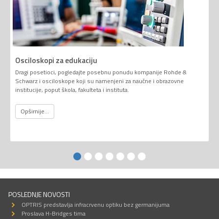
Osciloskopi za edukaciju
Dragi posetioci, pogledajte posebnu ponudu kompanije Rohde &
Schwarz i osciloskope koji su namenjeni za naučne i obrazovne
institucije, poput škola, fakulteta i instituta.
Opširnije...
POSLEDNJE NOVOSTI
OPTRIS predstavlja infracrvenu optiku bez germanijuma
Proslava H-Bridges tima