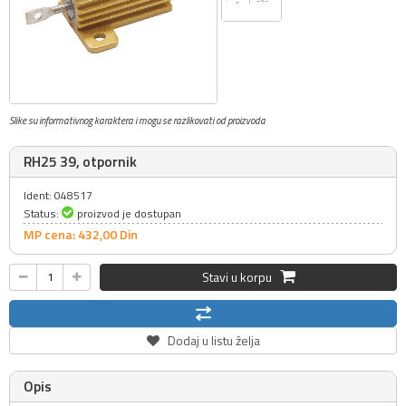
Slike su informativnog karaktera i mogu se razlikovati od proizvoda
RH25 39, otpornik
Ident: 048517
Status:
proizvod je dostupan
MP cena: 432,
00
Din
Stavi u korpu
Dodaj u listu želja
Opis