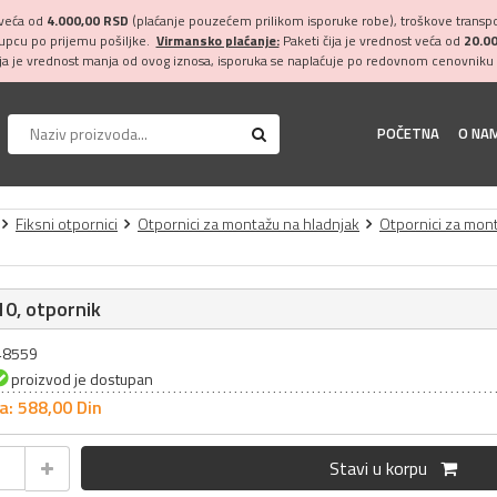
 veća od
4.000,00 RSD
(plaćanje pouzećem prilikom isporuke robe), troškove transpor
kupcu po prijemu pošiljke.
Virmansko plaćanje:
Paketi čija je vrednost veća od
20.0
ija je vrednost manja od ovog iznosa, isporuka se naplaćuje po redovnom cenovniku 
POČETNA
O NA
Fiksni otpornici
Otpornici za montažu na hladnjak
Otpornici za mon
0, otpornik
048559
proizvod je dostupan
a: 588,
00
Din
Stavi u korpu