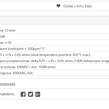
Dodaj u listu želja
st: 10 ohm
 50W
ija: ± 5%
turni koeficijent: ± 200ppm/°C
/R < ±1% + 0.05 ohms (skok temperature površine 350°C max.)
rajno preopterećenje: delta R/R < ±2% + 0.05 ohms (100% deklarisane snag
st izolacije: 500VDC / min. 100M ohms
enapona: 3000VAC, 60s
a proizvoda
ijateljima: