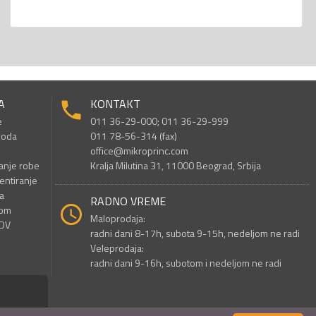
A
KONTAKT
e
011 36-29-000; 011 36-29-999
voda
011 78-56-314 (fax)
office@mikroprinc.com
anje robe
Kralja Milutina 31, 11000 Beograd, Srbija
entiranje
a
RADNO VREME
nom
Maloprodaja:
PDV
radni dani 8-17h, subota 9-15h, nedeljom ne radi
Veleprodaja:
radni dani 9-16h, subotom i nedeljom ne radi