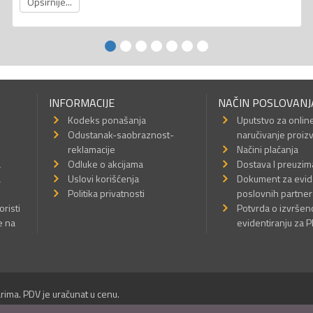
Opširnije...
INFORMACIJE
NAČIN POSLOVANJ
Kodeks ponašanja
Uputstvo za onlin
Odustanak-saobraznost-
naručivanje proiz
reklamacije
Načini plaćanja
a
Odluke o akcijama
Dostava I preuzim
a
Uslovi korišćenja
Dokument za evid
Politika privatnosti
poslovnih partner
oristi
Potvrda o izvrše
e na
evidentiranju za 
rima. PDV je uračunat u cenu.
Sva prava su zadržana.