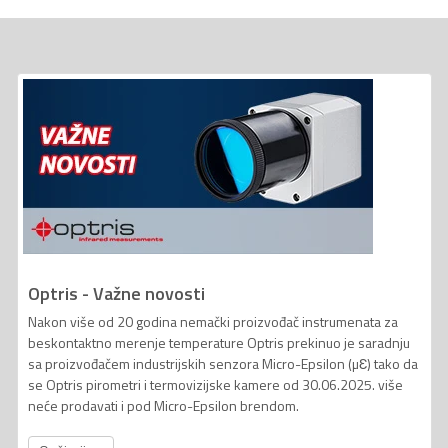
Optris - Važne novosti
Nakon više od 20 godina nemački proizvođač instrumenata za
beskontaktno merenje temperature Optris prekinuo je saradnju
sa proizvođačem industrijskih senzora Micro-Epsilon (µƐ) tako da
se Optris pirometri i termovizijske kamere od 30.06.2025. više
neće prodavati i pod Micro-Epsilon brendom.