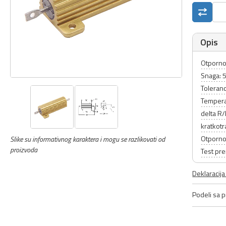
Opis
Otporno
Snaga:
Toleranc
Tempera
delta R
kratkot
Otporno
Slike su informativnog karaktera i mogu se razlikovati od
proizvoda
Test pr
Deklaracij
Podeli sa pr