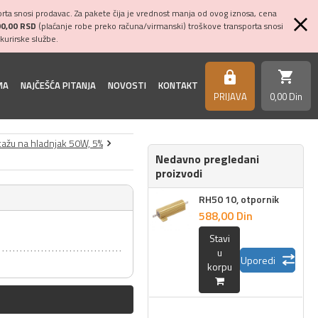
ta snosi prodavac. Za pakete čija je vrednost manja od ovog iznosa, cena
00,00 RSD
(plaćanje robe preko računa/virmanski) troškove transporta snosi
kurirske službe.
shopping_cart
https
MA
NAJČEŠĆA PITANJA
NOVOSTI
KONTAKT
PRIJAVA
0,
00
Din
tažu na hladnjak 50W, 5%
Nedavno pregledani
proizvodi
RH50 10, otpornik
588,
00
Din
Stavi
u
Uporedi
korpu