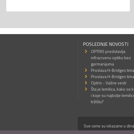
POSLEDNJE NOVOSTI
OPTRIS predstavlja
infracrvenu optiku bez
germanijuma
Proslava H-Bridges tim
Proslava H-Bridges tim
Optris - Važne vesti
Šta je lemilica, kako se k
i koje su najbolje lemilic
tržištu?
Sve cene su iskazane u dina
© Mikro Princ 1999 - 2026. 