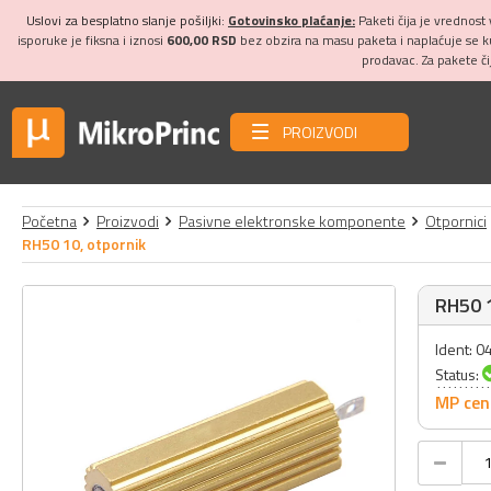
Uslovi za besplatno slanje pošiljki:
Gotovinsko plaćanje:
Paketi čija je vrednost
isporuke je fiksna i iznosi
600,00 RSD
bez obzira na masu paketa i naplaćuje se 
prodavac. Za pakete č
PROIZVODI
Početna
Proizvodi
Pasivne elektronske komponente
Otpornici
RH50 10, otpornik
RH50 1
Ident: 
Status:
MP cen