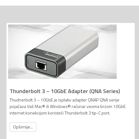
Thunderbolt 3 – 10GbE Adapter (QNA Series)
Thudnerbolt 3 – 10GbE je isplativ adapter QNAP QNA serije
pojačava Vaš Mac® ili Windows® računar veoma brzom 10GbE
internet konekcijom koristeći Thunderbolt 3 tip-C port.
Opširnije...