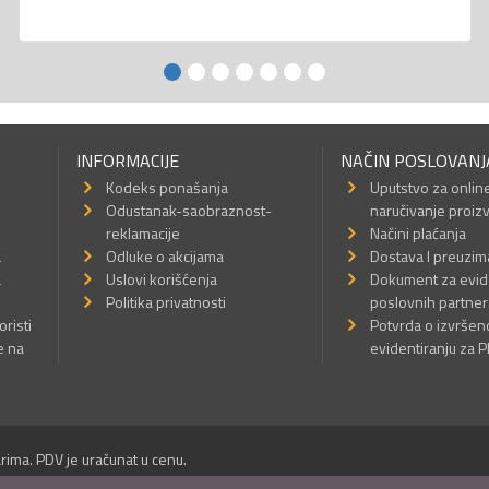
INFORMACIJE
NAČIN POSLOVANJ
Kodeks ponašanja
Uputstvo za onlin
Odustanak-saobraznost-
naručivanje proiz
reklamacije
Načini plaćanja
a
Odluke o akcijama
Dostava I preuzim
a
Uslovi korišćenja
Dokument za evid
Politika privatnosti
poslovnih partner
oristi
Potvrda o izvrše
e na
evidentiranju za 
rima. PDV je uračunat u cenu.
Sva prava su zadržana.