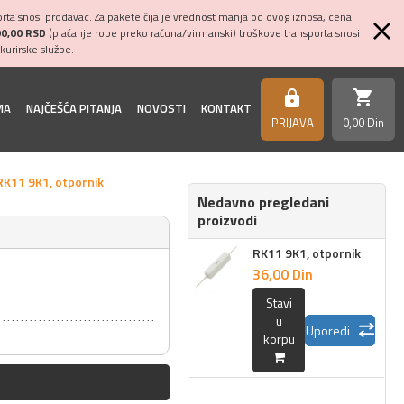
ta snosi prodavac. Za pakete čija je vrednost manja od ovog iznosa, cena
00,00 RSD
(plaćanje robe preko računa/virmanski) troškove transporta snosi
kurirske službe.
shopping_cart
https
MA
NAJČEŠĆA PITANJA
NOVOSTI
KONTAKT
PRIJAVA
0,
00
Din
RK11 9K1, otpornik
Nedavno pregledani
proizvodi
RK11 9K1, otpornik
36,
00
Din
Stavi
u
Uporedi
korpu