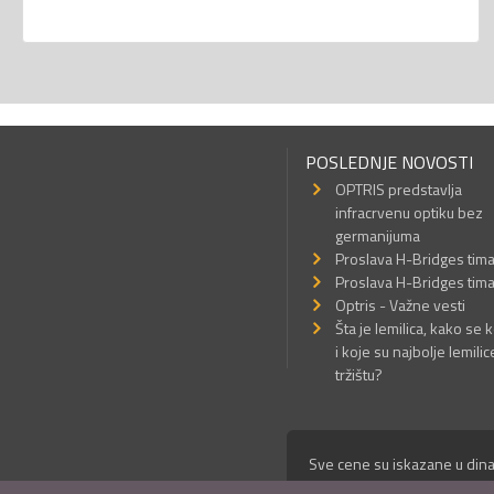
POSLEDNJE NOVOSTI
OPTRIS predstavlja
infracrvenu optiku bez
germanijuma
Proslava H-Bridges tim
Proslava H-Bridges tim
Optris - Važne vesti
Šta je lemilica, kako se k
i koje su najbolje lemilic
tržištu?
Sve cene su iskazane u dina
© Mikro Princ 1999 - 2026. 