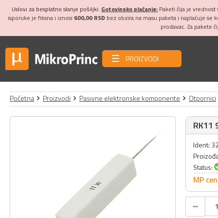
Uslovi za besplatno slanje pošiljki:
Gotovinsko plaćanje:
Paketi čija je vrednost
isporuke je fiksna i iznosi
600,00 RSD
bez obzira na masu paketa i naplaćuje se 
prodavac. Za pakete č
PROIZVODI
Početna
Proizvodi
Pasivne elektronske komponente
Otpornici
RK11 9
Ident: 
Proizođ
Status:
MP cen