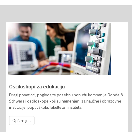
Osciloskopi za edukaciju
Dragi posetioci, pogledajte posebnu ponudu kompanije Rohde &
Schwarz i osciloskope koji su namenjeni za naučne i obrazovne
institucije, poput škola, fakulteta i instituta.
Opširnije...