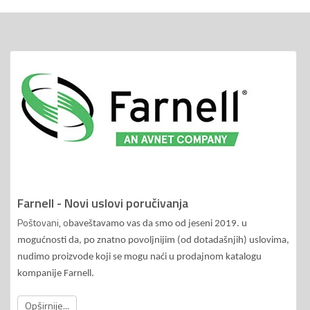
Farnell - Novi uslovi poručivanja
Poštovani, o
baveštavamo vas da smo od jeseni 2019. u
mogućnosti da, po znatno povoljnijim (od dotadašnjih) uslovima,
nudimo proizvode koji se mogu naći u prodajnom katalogu
kompanije Farnell.
Opširnije...