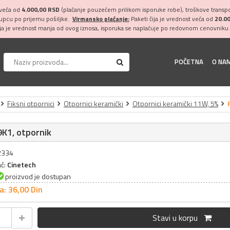
 veća od
4.000,00 RSD
(plaćanje pouzećem prilikom isporuke robe), troškove transpor
kupcu po prijemu pošiljke.
Virmansko plaćanje:
Paketi čija je vrednost veća od
20.0
ija je vrednost manja od ovog iznosa, isporuka se naplaćuje po redovnom cenovniku 
POČETNA
O NA
Fiksni otpornici
Otpornici keramički
Otpornici keramički 11W, 5%
K1, otpornik
32334
ač:
Cinetech
proizvod je dostupan
a: 36,
00
Din
Stavi u korpu