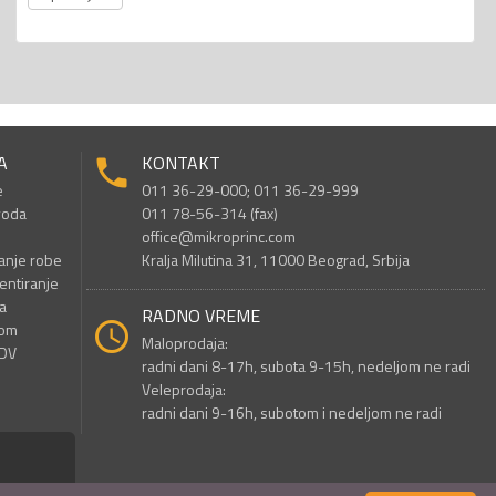
A
KONTAKT
e
011 36-29-000; 011 36-29-999
voda
011 78-56-314 (fax)
office@mikroprinc.com
anje robe
Kralja Milutina 31, 11000 Beograd, Srbija
entiranje
a
RADNO VREME
nom
Maloprodaja:
PDV
radni dani 8-17h, subota 9-15h, nedeljom ne radi
Veleprodaja:
radni dani 9-16h, subotom i nedeljom ne radi