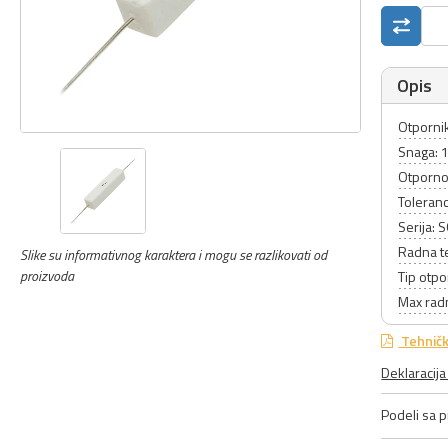
Opis
Otpornik
Snaga:
Otporno
Toleranc
Serija:
Radna t
Slike su informativnog karaktera i mogu se razlikovati od
proizvoda
Tip otpo
Max rad
Tehničk
Deklaracij
Podeli sa pr