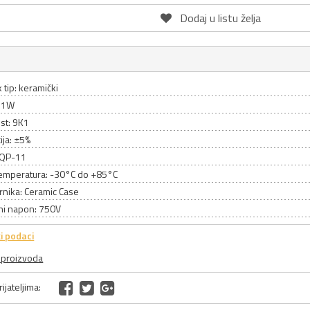
Dodaj u listu želja
 tip: keramički
 11W
st: 9K1
ija: ±5%
 SQP-11
emperatura: -30°C do +85°C
rnika: Ceramic Case
ni napon: 750V
i podaci
a proizvoda
ijateljima: