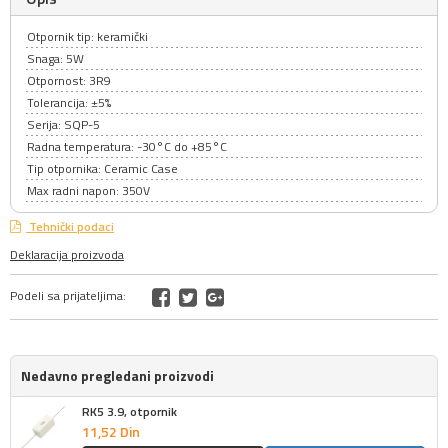
Otpornik tip: keramički
Snaga: 5W
Otpornost: 3R9
Tolerancija: ±5%
Serija: SQP-5
Radna temperatura: -30°C do +85°C
Tip otpornika: Ceramic Case
Max radni napon: 350V
Tehnički podaci
Deklaracija proizvoda
Podeli sa prijateljima:
Nedavno pregledani proizvodi
RK5 3.9, otpornik
11,
52
Din