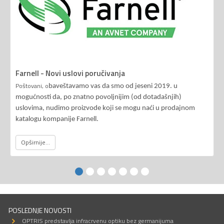
Farnell - Novi uslovi poručivanja
Poštovani, o
baveštavamo vas da smo od jeseni 2019. u
mogućnosti da, po znatno povoljnijim (od dotadašnjih)
uslovima, nudimo proizvode koji se mogu naći u prodajnom
katalogu kompanije Farnell.
Opširnije...
POSLEDNJE NOVOSTI
OPTRIS predstavlja infracrvenu optiku bez germanijuma