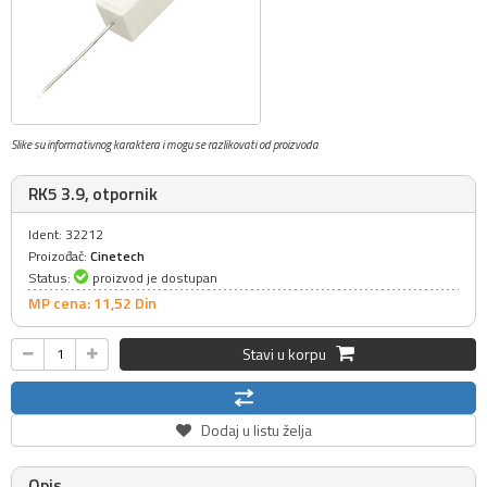
Slike su informativnog karaktera i mogu se razlikovati od proizvoda
RK5 3.9, otpornik
Ident: 32212
Proizođač:
Cinetech
Status:
proizvod je dostupan
MP cena: 11,
52
Din
Stavi u korpu
Dodaj u listu želja
Opis