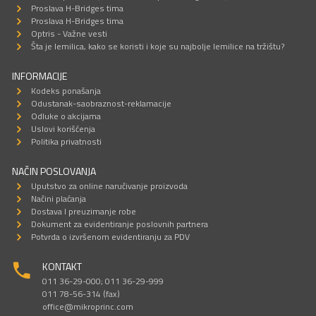
Proslava H-Bridges tima
Proslava H-Bridges tima
Optris - Važne vesti
Šta je lemilica, kako se koristi i koje su najbolje lemilice na tržištu?
INFORMACIJE
Kodeks ponašanja
Odustanak-saobraznost-reklamacije
Odluke o akcijama
Uslovi korišćenja
Politika privatnosti
NAČIN POSLOVANJA
Uputstvo za online naručivanje proizvoda
Načini plaćanja
Dostava I preuzimanje robe
Dokument za evidentiranje poslovnih partnera
Potvrda o izvršenom evidentiranju za PDV
KONTAKT
011 36-29-000; 011 36-29-999
011 78-56-314 (fax)
office@mikroprinc.com