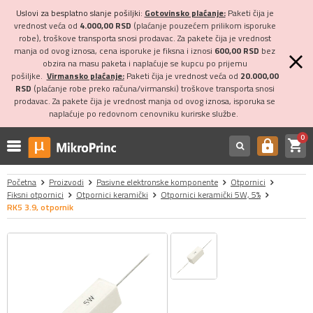
Uslovi za besplatno slanje pošiljki:
Gotovinsko plaćanje:
Paketi čija je
vrednost veća od
4.000,00 RSD
(plaćanje pouzećem prilikom isporuke
robe), troškove transporta snosi prodavac. Za pakete čija je vrednost
manja od ovog iznosa, cena isporuke je fiksna i iznosi
600,00 RSD
bez
obzira na masu paketa i naplaćuje se kupcu po prijemu
pošiljke.
Virmansko plaćanje:
Paketi čija je vrednost veća od
20.000,00
RSD
(plaćanje robe preko računa/virmanski) troškove transporta snosi
prodavac. Za pakete čija je vrednost manja od ovog iznosa, isporuka se
naplaćuje po redovnom cenovniku kurirske službe.
0
shopping_cart
https
Početna
Proizvodi
Pasivne elektronske komponente
Otpornici
Fiksni otpornici
Otpornici keramički
Otpornici keramički 5W, 5%
RK5 3.9, otpornik