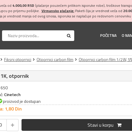
 veća od
4.000,00 RSD
(plaćanje pouzećem prilikom isporuke robe), troškove transpor
kupcu po prijemu pošiljke.
Virmansko plaćanje:
Paketi čija je vrednost veća od
20.0
ija je vrednost manja od ovog iznosa, isporuka se naplaćuje po redovnom cenovniku 
POČETNA
O NA
Fiksni otpornici
Otpornici carbon film
Otpornici carbon film 1/2W, 5
1K, otpornik
31650
ač:
Cinetech
proizvod je dostupan
a: 1,
80
Din
Stavi u korpu