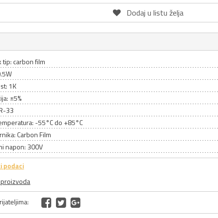
Dodaj u listu želja
 tip: carbon film
0.5W
st: 1K
ija: ±5%
CR-33
emperatura: -55°C do +85°C
rnika: Carbon Film
ni napon: 300V
i podaci
a proizvoda
ijateljima: