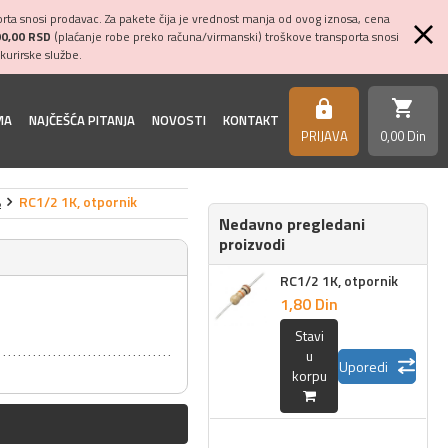
ta snosi prodavac. Za pakete čija je vrednost manja od ovog iznosa, cena
00,00 RSD
(plaćanje robe preko računa/virmanski) troškove transporta snosi
kurirske službe.
shopping_cart
https
MA
NAJČEŠĆA PITANJA
NOVOSTI
KONTAKT
PRIJAVA
0,
00
Din
%
RC1/2 1K, otpornik
Nedavno pregledani
proizvodi
RC1/2 1K, otpornik
1,
80
Din
Stavi
u
Uporedi
korpu