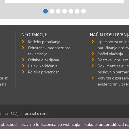
INFORMACIJE
NAČIN POSLOVANJ
Kodeks ponašanja
Uputstvo za onlin
Odustanak-saobraznost-
naručivanje proiz
reklamacije
Načini plaćanja
a
Odluke o akcijama
Dostava I preuzim
a
Uslovi korišćenja
Dokument za evid
Politika privatnosti
poslovnih partner
oristi
Potvrda o izvrše
e na
evidentiranju za 
rima. PDV je uračunat u cenu.
Sva prava su zadržana.
m obezbedili pravilno funkcionisanje web sajta, i kako bi unapredili rad
a Internet prodavnice
,
Izrada sajta
i
mobilnih aplikacija
i
SEO optimizacija