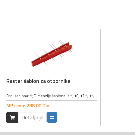
Raster šablon za otpornike
Broj šablona: 5; Dimenzije šablona: 7.5, 10, 12.5, 15, 17.5mm; Boja: crvena;
MP cena:
288,
00
Din
Detaljnije