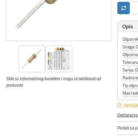
Opis
Otpornik
Snaga: 
Otporno
Toleranc
Serija: 
Radna t
Slike su informativnog karaktera i mogu se razlikovati od
proizvoda
Tip otpo
Max rad
Tehničk
Deklaracij
Podeli sa pr