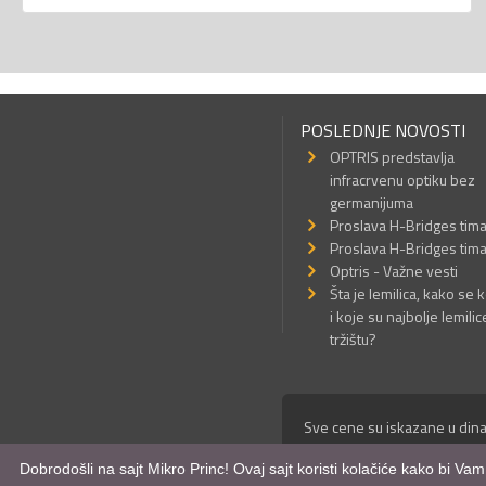
POSLEDNJE NOVOSTI
OPTRIS predstavlja
infracrvenu optiku bez
germanijuma
Proslava H-Bridges tim
Proslava H-Bridges tim
Optris - Važne vesti
Šta je lemilica, kako se k
i koje su najbolje lemilic
tržištu?
Sve cene su iskazane u dina
© Mikro Princ 1999 - 2026. 
Dobrodošli na sajt Mikro Princ! Ovaj sajt koristi kolačiće kako bi Va
Kreirao
*nbgcreator
|
Izdrad