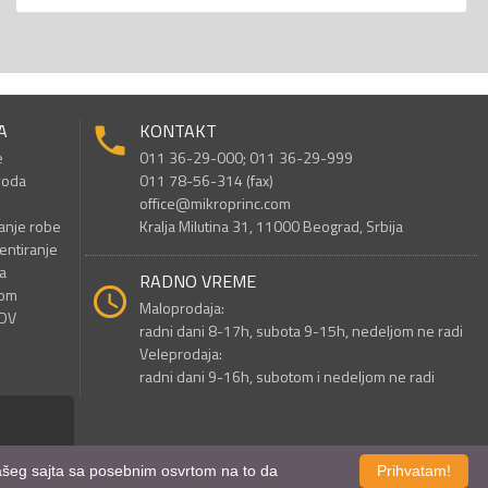
A
KONTAKT
e
011 36-29-000; 011 36-29-999
voda
011 78-56-314 (fax)
office@mikroprinc.com
anje robe
Kralja Milutina 31, 11000 Beograd, Srbija
entiranje
a
RADNO VREME
nom
Maloprodaja:
PDV
radni dani 8-17h, subota 9-15h, nedeljom ne radi
Veleprodaja:
radni dani 9-16h, subotom i nedeljom ne radi
 našeg sajta sa posebnim osvrtom na to da
Prihvatam!