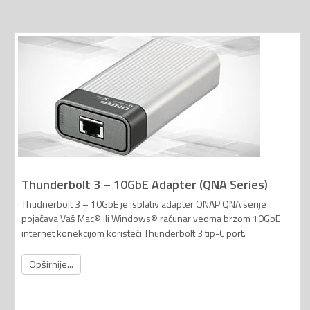
Thunderbolt 3 – 10GbE Adapter (QNA Series)
Thudnerbolt 3 – 10GbE je isplativ adapter QNAP QNA serije
pojačava Vaš Mac® ili Windows® računar veoma brzom 10GbE
internet konekcijom koristeći Thunderbolt 3 tip-C port.
Opširnije...