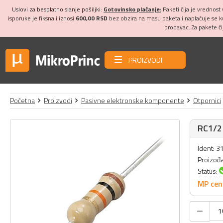
Uslovi za besplatno slanje pošiljki:
Gotovinsko plaćanje:
Paketi čija je vrednost
isporuke je fiksna i iznosi
600,00 RSD
bez obzira na masu paketa i naplaćuje se 
prodavac. Za pakete č
PROIZVODI
Početna
Proizvodi
Pasivne elektronske komponente
Otpornici
RC1/2 
Ident: 
Proizođ
Status:
MP cen