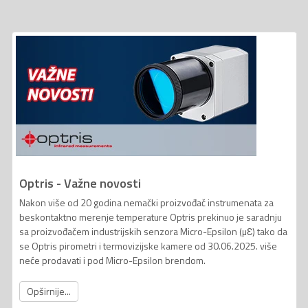
Optris - Važne novosti
Nakon više od 20 godina nemački proizvođač instrumenata za
beskontaktno merenje temperature Optris prekinuo je saradnju
sa proizvođačem industrijskih senzora Micro-Epsilon (µƐ) tako da
se Optris pirometri i termovizijske kamere od 30.06.2025. više
neće prodavati i pod Micro-Epsilon brendom.
Opširnije...