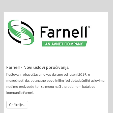
Farnell - Novi uslovi poručivanja
Poštovani, o
baveštavamo vas da smo od jeseni 2019. u
mogućnosti da, po znatno povoljnijim (od dotadašnjih) uslovima,
nudimo proizvode koji se mogu naći u prodajnom katalogu
kompanije Farnell.
Opširnije...