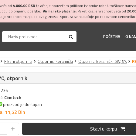
 veća od
4.000,00 RSD
(plaćanje pouzećem prilikom isporuke robe), troškove transpor
kupcu po prijemu pošiljke.
Virmansko plaćanje:
Paketi čija je vrednost veća od
20.0
ija je vrednost manja od ovog iznosa, isporuka se naplaćuje po redovnom cenovniku 
POČETNA
O NA
Fiksni otpornici
Otpornici keramički
Otpornici keramički 5W, 5%
R
0, otpornik
32236
ač:
Cinetech
proizvod je dostupan
a: 11,
52
Din
Stavi u korpu