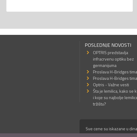
POSLEDNJE NOVOSTI
OPTRIS predstavlja
infracrvenu optiku bez
germanijuma
Proslava H-Bridges tim
Proslava H-Bridges tim
Optris - Važne vesti
Šta je lemilica, kako se k
i koje su najbolje lemilic
tržištu?
Sve cene su iskazane u dina
© Mikro Princ 1999 - 2026. 