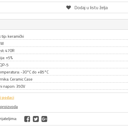
Dodaj u listu želja
 tip: keramički
5W
st: 470R
ija: ±5%
SQP-5
emperatura: -30°C do +85°C
rnika: Ceramic Case
ni napon: 350V
i podaci
a proizvoda
ijateljima: