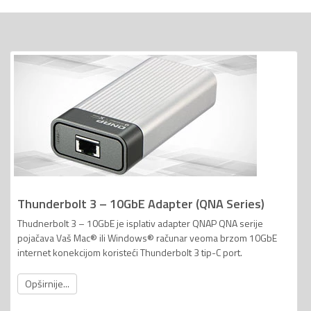
Thunderbolt 3 – 10GbE Adapter (QNA Series)
Thudnerbolt 3 – 10GbE je isplativ adapter QNAP QNA serije
pojačava Vaš Mac® ili Windows® računar veoma brzom 10GbE
internet konekcijom koristeći Thunderbolt 3 tip-C port.
Opširnije...