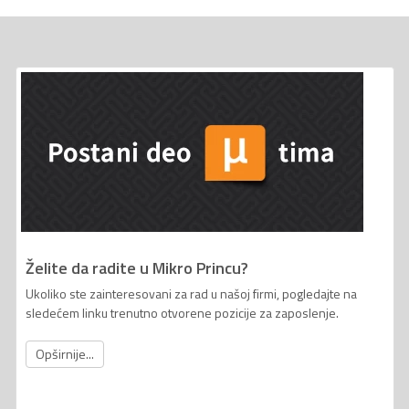
Želite da radite u Mikro Princu?
Ukoliko ste zainteresovani za rad u našoj firmi, pogledajte na
sledećem linku trenutno otvorene pozicije za zaposlenje.
Opširnije...