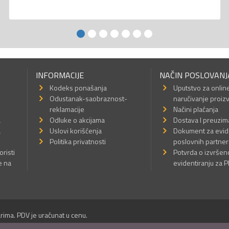
INFORMACIJE
NAČIN POSLOVANJ
Kodeks ponašanja
Uputstvo za onlin
Odustanak-saobraznost-
naručivanje proiz
reklamacije
Načini plaćanja
a
Odluke o akcijama
Dostava I preuzim
a
Uslovi korišćenja
Dokument za evid
Politika privatnosti
poslovnih partner
oristi
Potvrda o izvrše
e na
evidentiranju za 
rima. PDV je uračunat u cenu.
Sva prava su zadržana.