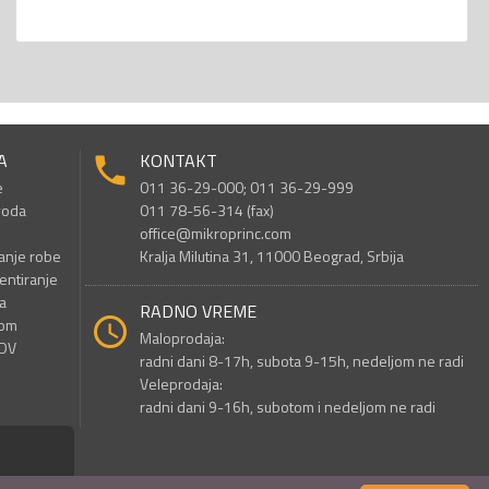
A
KONTAKT
e
011 36-29-000; 011 36-29-999
voda
011 78-56-314 (fax)
office@mikroprinc.com
anje robe
Kralja Milutina 31, 11000 Beograd, Srbija
entiranje
a
RADNO VREME
nom
Maloprodaja:
PDV
radni dani 8-17h, subota 9-15h, nedeljom ne radi
Veleprodaja:
radni dani 9-16h, subotom i nedeljom ne radi