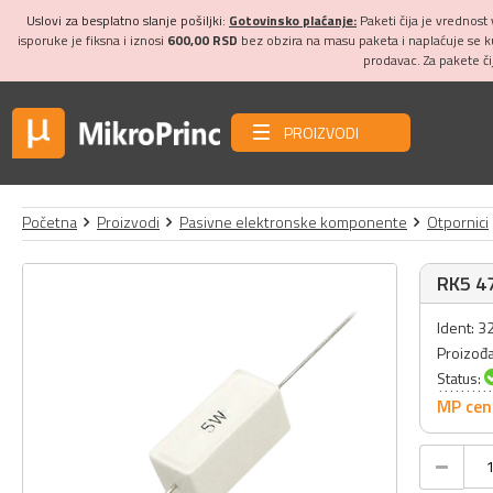
Uslovi za besplatno slanje pošiljki:
Gotovinsko plaćanje:
Paketi čija je vrednost
isporuke je fiksna i iznosi
600,00 RSD
bez obzira na masu paketa i naplaćuje se 
prodavac. Za pakete č
PROIZVODI
Početna
Proizvodi
Pasivne elektronske komponente
Otpornici
RK5 47
Ident: 
Proizođ
Status:
MP cen