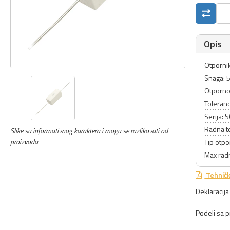
Opis
Otpornik
Snaga: 
Otporno
Toleranc
Serija: 
Radna t
Slike su informativnog karaktera i mogu se razlikovati od
proizvoda
Tip otpo
Max rad
Tehničk
Deklaracij
Podeli sa pr