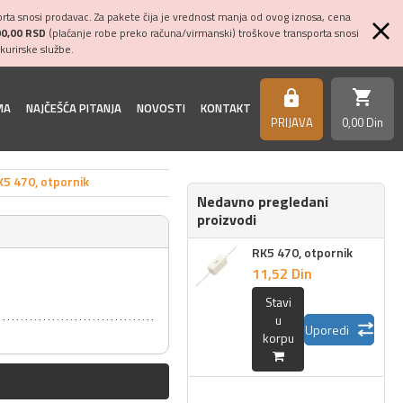
ta snosi prodavac. Za pakete čija je vrednost manja od ovog iznosa, cena
00,00 RSD
(plaćanje robe preko računa/virmanski) troškove transporta snosi
kurirske službe.
shopping_cart
https
MA
NAJČEŠĆA PITANJA
NOVOSTI
KONTAKT
PRIJAVA
0,
00
Din
K5 470, otpornik
Nedavno pregledani
proizvodi
RK5 470, otpornik
11,
52
Din
Stavi
u
Uporedi
korpu