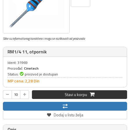
Slike su informativnog karaktera i mogu se razlikovati od proizvoda
RM1/4 11, otpornik
Ident: 31969
Proizođač:
Cinetech
Status:
proizvod je dostupan
MP cena: 2,
28
Din
Stavi u korpu
Dodaj u listu želja
Opis