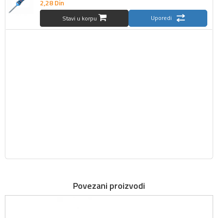
2,
28
Din
Uporedi
Stavi u korpu
Povezani proizvodi