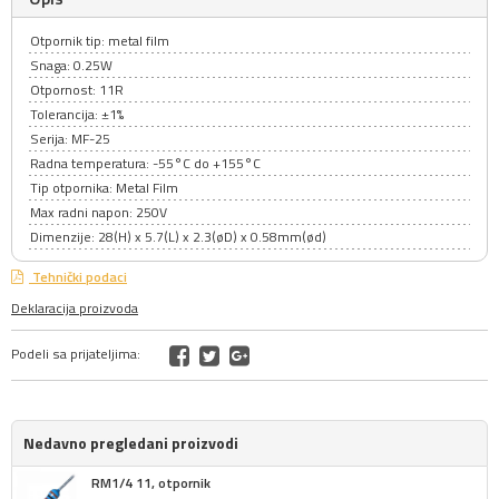
Otpornik tip: metal film
Snaga: 0.25W
Otpornost: 11R
Tolerancija: ±1%
Serija: MF-25
Radna temperatura: -55°C do +155°C
Tip otpornika: Metal Film
Max radni napon: 250V
Dimenzije: 28(H) x 5.7(L) x 2.3(øD) x 0.58mm(ød)
Tehnički podaci
Deklaracija proizvoda
Podeli sa prijateljima:
Nedavno pregledani proizvodi
RM1/4 11, otpornik