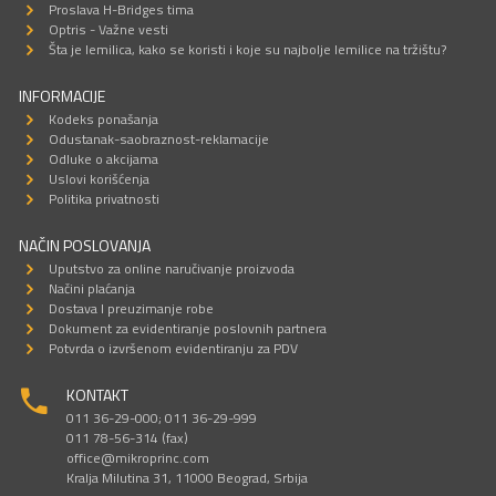
Proslava H-Bridges tima
Optris - Važne vesti
Šta je lemilica, kako se koristi i koje su najbolje lemilice na tržištu?
INFORMACIJE
Kodeks ponašanja
Odustanak-saobraznost-reklamacije
Odluke o akcijama
Uslovi korišćenja
Politika privatnosti
NAČIN POSLOVANJA
Uputstvo za online naručivanje proizvoda
Načini plaćanja
Dostava I preuzimanje robe
Dokument za evidentiranje poslovnih partnera
Potvrda o izvršenom evidentiranju za PDV
KONTAKT
011 36-29-000; 011 36-29-999
011 78-56-314 (fax)
office@mikroprinc.com
Kralja Milutina 31, 11000 Beograd, Srbija