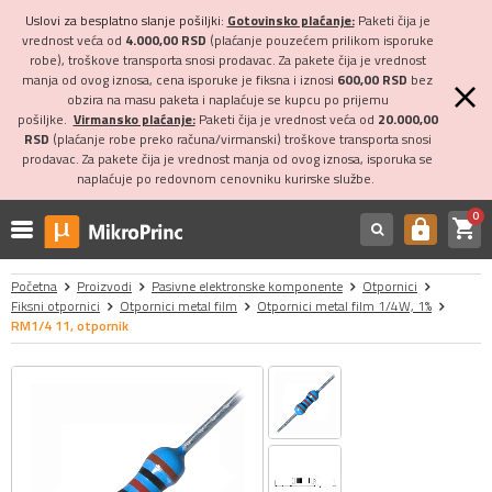
Uslovi za besplatno slanje pošiljki:
Gotovinsko plaćanje:
Paketi čija je
vrednost veća od
4.000,00 RSD
(plaćanje pouzećem prilikom isporuke
robe), troškove transporta snosi prodavac. Za pakete čija je vrednost
manja od ovog iznosa, cena isporuke je fiksna i iznosi
600,00 RSD
bez
obzira na masu paketa i naplaćuje se kupcu po prijemu
pošiljke.
Virmansko plaćanje:
Paketi čija je vrednost veća od
20.000,00
RSD
(plaćanje robe preko računa/virmanski) troškove transporta snosi
prodavac. Za pakete čija je vrednost manja od ovog iznosa, isporuka se
naplaćuje po redovnom cenovniku kurirske službe.
0
shopping_cart
https
Početna
Proizvodi
Pasivne elektronske komponente
Otpornici
Fiksni otpornici
Otpornici metal film
Otpornici metal film 1/4W, 1%
RM1/4 11, otpornik