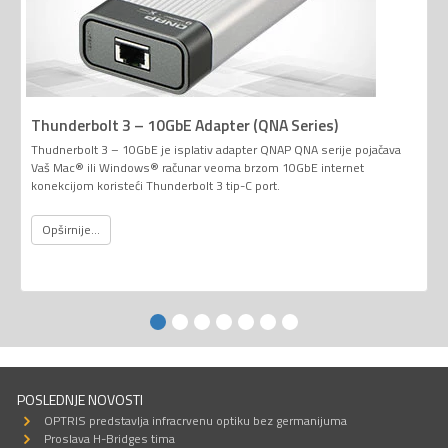
Thunderbolt 3 – 10GbE Adapter (QNA Series)
Thudnerbolt 3 – 10GbE je isplativ adapter QNAP QNA serije pojačava
Vaš Mac® ili Windows® računar veoma brzom 10GbE internet
konekcijom koristeći Thunderbolt 3 tip-C port.
Opširnije...
POSLEDNJE NOVOSTI
OPTRIS predstavlja infracrvenu optiku bez germanijuma
Proslava H-Bridges tima