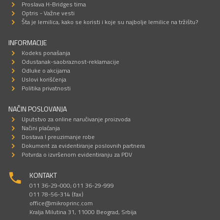
Proslava H-Bridges tima
Optris - Važne vesti
Šta je lemilica, kako se koristi i koje su najbolje lemilice na tržištu?
INFORMACIJE
Kodeks ponašanja
Odustanak-saobraznost-reklamacije
Odluke o akcijama
Uslovi korišćenja
Politika privatnosti
NAČIN POSLOVANJA
Uputstvo za online naručivanje proizvoda
Načini plaćanja
Dostava I preuzimanje robe
Dokument za evidentiranje poslovnih partnera
Potvrda o izvršenom evidentiranju za PDV
KONTAKT
011 36-29-000; 011 36-29-999
011 78-56-314 (fax)
office@mikroprinc.com
Kralja Milutina 31, 11000 Beograd, Srbija