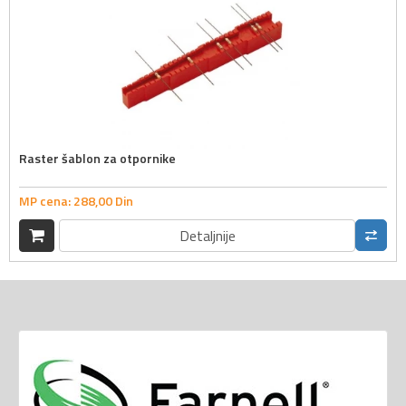
Raster šablon za otpornike
MP cena:
288,
00
Din
Detaljnije