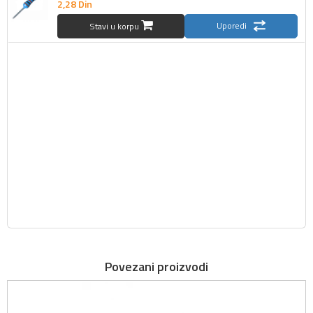
2,
28
Din
Uporedi
Stavi u korpu
Povezani proizvodi