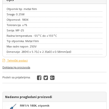
Otpornik tip: metal film
Snaga: 0.25W
Otpornost: 180K
Tolerancija: ±1%
Serija: MF-25
Radna temperatura: -55°C do +155°C
Tip otpornika: Metal Film
Max radni napon: 250V
Dimenzije: 28(H) x 5.7(L) x 2.3(øD) x 0.58mm(ød)
Tehnički podaci
Deklaracija proizvoda
Podeli sa prijateljima:
Nedavno pregledani proizvodi
RM1/4 180K, otpornik