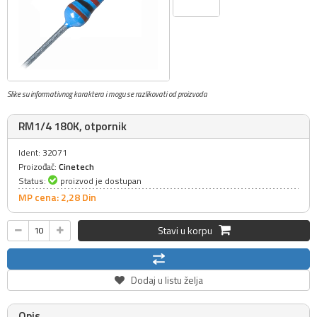
Slike su informativnog karaktera i mogu se razlikovati od proizvoda
RM1/4 180K, otpornik
Ident: 32071
Proizođač:
Cinetech
Status:
proizvod je dostupan
MP cena: 2,
28
Din
Stavi u korpu
Dodaj u listu želja
Opis