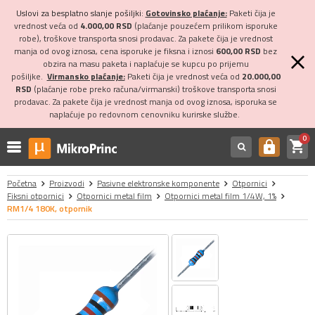
Uslovi za besplatno slanje pošiljki:
Gotovinsko plaćanje:
Paketi čija je
vrednost veća od
4.000,00 RSD
(plaćanje pouzećem prilikom isporuke
robe), troškove transporta snosi prodavac. Za pakete čija je vrednost
manja od ovog iznosa, cena isporuke je fiksna i iznosi
600,00 RSD
bez
obzira na masu paketa i naplaćuje se kupcu po prijemu
pošiljke.
Virmansko plaćanje:
Paketi čija je vrednost veća od
20.000,00
RSD
(plaćanje robe preko računa/virmanski) troškove transporta snosi
prodavac. Za pakete čija je vrednost manja od ovog iznosa, isporuka se
naplaćuje po redovnom cenovniku kurirske službe.
0
shopping_cart
https
Početna
Proizvodi
Pasivne elektronske komponente
Otpornici
Fiksni otpornici
Otpornici metal film
Otpornici metal film 1/4W, 1%
RM1/4 180K, otpornik