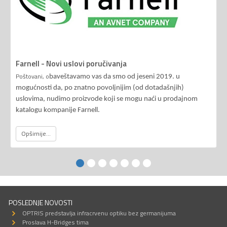
Farnell - Novi uslovi poručivanja
Poštovani, o
baveštavamo vas da smo od jeseni 2019. u
mogućnosti da, po znatno povoljnijim (od dotadašnjih)
uslovima, nudimo proizvode koji se mogu naći u prodajnom
katalogu kompanije Farnell.
Opširnije...
POSLEDNJE NOVOSTI
OPTRIS predstavlja infracrvenu optiku bez germanijuma
Proslava H-Bridges tima