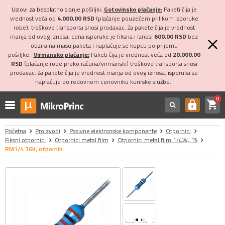
Uslovi za besplatno slanje pošiljki:
Gotovinsko plaćanje:
Paketi čija je
vrednost veća od
4.000,00 RSD
(plaćanje pouzećem prilikom isporuke
robe), troškove transporta snosi prodavac. Za pakete čija je vrednost
manja od ovog iznosa, cena isporuke je fiksna i iznosi
600,00 RSD
bez
obzira na masu paketa i naplaćuje se kupcu po prijemu
pošiljke.
Virmansko plaćanje:
Paketi čija je vrednost veća od
20.000,00
RSD
(plaćanje robe preko računa/virmanski) troškove transporta snosi
prodavac. Za pakete čija je vrednost manja od ovog iznosa, isporuka se
naplaćuje po redovnom cenovniku kurirske službe.
0
shopping_cart
https
Početna
Proizvodi
Pasivne elektronske komponente
Otpornici
Fiksni otpornici
Otpornici metal film
Otpornici metal film 1/4W, 1%
RM1/4 36K, otpornik