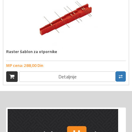
Raster šablon za otpornike
MP cena:
288,
00
Din
Detaljnije