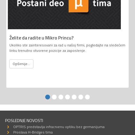
Želite da radite u Mikro Princu?
Ukoliko ste zainteresovani za rad u našoj firmi, pogledajte na sledećem
linku trenutno otvorene pozicije za zaposlenje.
Opširnije...
POSLEDNJE NOVOSTI
OPTRIS predstavlja infracrvenu optiku bez germanijuma
Proslava H-Bridges tima