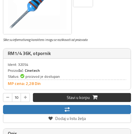
Slike su informativnog karaktera i mogu se razlikovati od proizvoda
RM1/4 36K, otpornik
Ident: 32054
Proizođač:
Cinetech
Status:
proizvod je dostupan
MP cena: 2,
28
Din
Stavi u korpu
Dodaj u listu želja
Opis