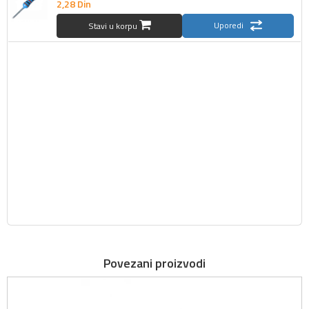
2,
28
Din
Uporedi
Stavi u korpu
Povezani proizvodi