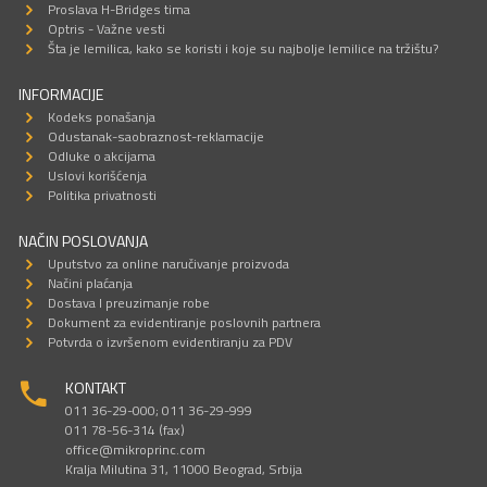
Proslava H-Bridges tima
Optris - Važne vesti
Šta je lemilica, kako se koristi i koje su najbolje lemilice na tržištu?
INFORMACIJE
Kodeks ponašanja
Odustanak-saobraznost-reklamacije
Odluke o akcijama
Uslovi korišćenja
Politika privatnosti
NAČIN POSLOVANJA
Uputstvo za online naručivanje proizvoda
Načini plaćanja
Dostava I preuzimanje robe
Dokument za evidentiranje poslovnih partnera
Potvrda o izvršenom evidentiranju za PDV
KONTAKT
011 36-29-000; 011 36-29-999
011 78-56-314 (fax)
office@mikroprinc.com
Kralja Milutina 31, 11000 Beograd, Srbija