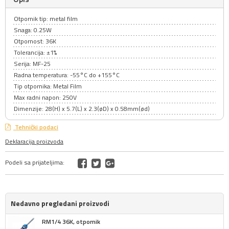
Otpornik tip: metal film
Snaga: 0.25W
Otpornost: 36K
Tolerancija: ±1%
Serija: MF-25
Radna temperatura: -55°C do +155°C
Tip otpornika: Metal Film
Max radni napon: 250V
Dimenzije: 28(H) x 5.7(L) x 2.3(øD) x 0.58mm(ød)
Tehnički podaci
Deklaracija proizvoda
Podeli sa prijateljima:
Nedavno pregledani proizvodi
RM1/4 36K, otpornik