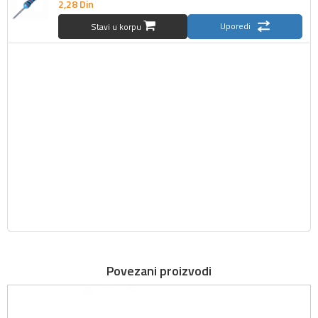
2,
28
Din
Uporedi
Stavi u korpu
Povezani proizvodi