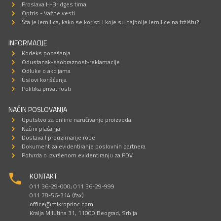
Proslava H-Bridges tima
Optris - Važne vesti
Šta je lemilica, kako se koristi i koje su najbolje lemilice na tržištu?
INFORMACIJE
Kodeks ponašanja
Odustanak-saobraznost-reklamacije
Odluke o akcijama
Uslovi korišćenja
Politika privatnosti
NAČIN POSLOVANJA
Uputstvo za online naručivanje proizvoda
Načini plaćanja
Dostava I preuzimanje robe
Dokument za evidentiranje poslovnih partnera
Potvrda o izvršenom evidentiranju za PDV
KONTAKT
011 36-29-000; 011 36-29-999
011 78-56-314 (fax)
office@mikroprinc.com
Kralja Milutina 31, 11000 Beograd, Srbija