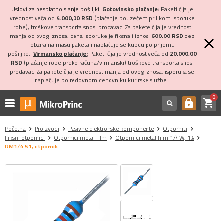
Uslovi za besplatno slanje pošiljki:
Gotovinsko plaćanje:
Paketi čija je
vrednost veća od
4.000,00 RSD
(plaćanje pouzećem prilikom isporuke
robe), troškove transporta snosi prodavac. Za pakete čija je vrednost
manja od ovog iznosa, cena isporuke je fiksna i iznosi
600,00 RSD
bez
obzira na masu paketa i naplaćuje se kupcu po prijemu
pošiljke.
Virmansko plaćanje:
Paketi čija je vrednost veća od
20.000,00
RSD
(plaćanje robe preko računa/virmanski) troškove transporta snosi
prodavac. Za pakete čija je vrednost manja od ovog iznosa, isporuka se
naplaćuje po redovnom cenovniku kurirske službe.
0
shopping_cart
https
Početna
Proizvodi
Pasivne elektronske komponente
Otpornici
Fiksni otpornici
Otpornici metal film
Otpornici metal film 1/4W, 1%
RM1/4 51, otpornik