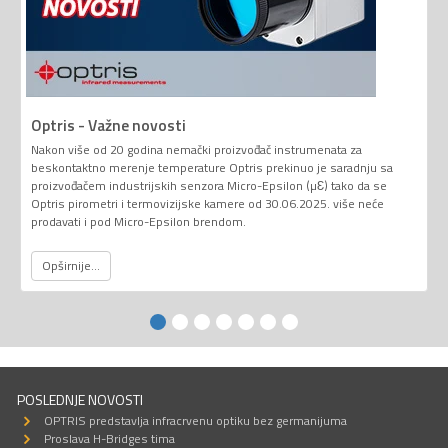
Optris - Važne novosti
Nakon više od 20 godina nemački proizvođač instrumenata za
beskontaktno merenje temperature Optris prekinuo je saradnju sa
proizvođačem industrijskih senzora Micro-Epsilon (µƐ) tako da se
Optris pirometri i termovizijske kamere od 30.06.2025. više neće
prodavati i pod Micro-Epsilon brendom.
Opširnije...
POSLEDNJE NOVOSTI
OPTRIS predstavlja infracrvenu optiku bez germanijuma
Proslava H-Bridges tima