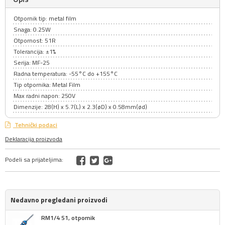
Otpornik tip: metal film
Snaga: 0.25W
Otpornost: 51R
Tolerancija: ±1%
Serija: MF-25
Radna temperatura: -55°C do +155°C
Tip otpornika: Metal Film
Max radni napon: 250V
Dimenzije: 28(H) x 5.7(L) x 2.3(øD) x 0.58mm(ød)
Tehnički podaci
Deklaracija proizvoda
Podeli sa prijateljima:
Nedavno pregledani proizvodi
RM1/4 51, otpornik