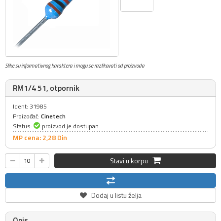
Slike su informativnog karaktera i mogu se razlikovati od proizvoda
RM1/4 51, otpornik
Ident: 31985
Proizođač:
Cinetech
Status:
proizvod je dostupan
MP cena: 2,
28
Din
Stavi u korpu
Dodaj u listu želja
Opis