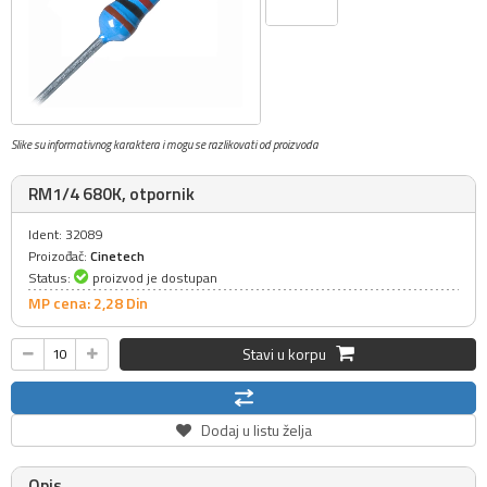
Slike su informativnog karaktera i mogu se razlikovati od proizvoda
RM1/4 680K, otpornik
Ident: 32089
Proizođač:
Cinetech
Status:
proizvod je dostupan
MP cena: 2,
28
Din
Stavi u korpu
Dodaj u listu želja
Opis