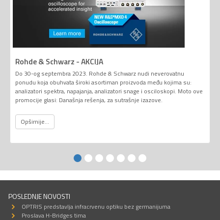
Rohde & Schwarz - AKCIJA
Do 30-og septembra 2023. Rohde & Schwarz nudi neverovatnu
ponudu koja obuhvata široki asortiman proizvoda među kojima su:
analizatori spektra, napajanja, analizatori snage i osciloskopi. Moto ove
promocije glasi: Današnja rešenja, za sutrašnje izazove.
Opširnije...
POSLEDNJE NOVOSTI
OPTRIS predstavlja infracrvenu optiku bez germanijuma
Proslava H-Bridges tima