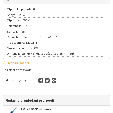
Otpornik tip: metal film
Snaga: 0.25W
Otpornost: 680K
Tolerancija: ±1%
Serija: MF-25
Radna temperatura: -55°C do +155°C
Tip otpornika: Metal Film
Max radni napon: 250V
Dimenzije: 28(H) x 5.7(L) x 2.3(øD) x 0.58mm(ød)
Tehnički podaci
Deklaracija proizvoda
Podeli sa prijateljima:
Nedavno pregledani proizvodi
RM1/4 680K, otpornik