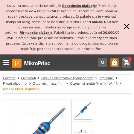
Uslovi za besplatno slanje pošiljki:
Gotovinsko plaćanje:
Paketi čija je
vrednost veća od
4.000,00 RSD
(plaćanje pouzećem prilikom isporuke
robe), troškove transporta snosi prodavac. Za pakete čija je vrednost
manja od ovog iznosa, cena isporuke je fiksna i iznosi
600,00 RSD
bez
obzira na masu paketa i naplaćuje se kupcu po prijemu
pošiljke.
Virmansko plaćanje:
Paketi čija je vrednost veća od
20.000,00
RSD
(plaćanje robe preko računa/virmanski) troškove transporta snosi
prodavac. Za pakete čija je vrednost manja od ovog iznosa, isporuka se
naplaćuje po redovnom cenovniku kurirske službe.
0
shopping_cart
https
Početna
Proizvodi
Pasivne elektronske komponente
Otpornici
Fiksni otpornici
Otpornici metal film
Otpornici metal film 1/4W, 1%
RM1/4 680K, otpornik