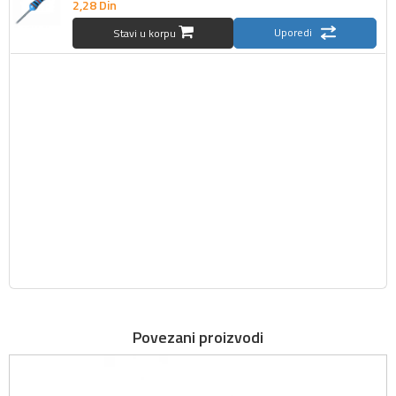
2,
28
Din
Uporedi
Stavi u korpu
Povezani proizvodi