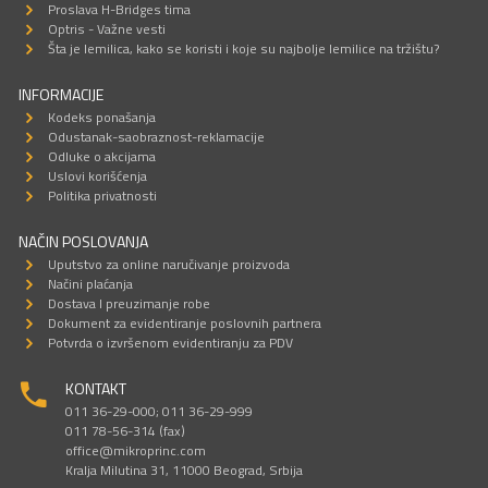
Proslava H-Bridges tima
Optris - Važne vesti
Šta je lemilica, kako se koristi i koje su najbolje lemilice na tržištu?
INFORMACIJE
Kodeks ponašanja
Odustanak-saobraznost-reklamacije
Odluke o akcijama
Uslovi korišćenja
Politika privatnosti
NAČIN POSLOVANJA
Uputstvo za online naručivanje proizvoda
Načini plaćanja
Dostava I preuzimanje robe
Dokument za evidentiranje poslovnih partnera
Potvrda o izvršenom evidentiranju za PDV
KONTAKT
011 36-29-000; 011 36-29-999
011 78-56-314 (fax)
office@mikroprinc.com
Kralja Milutina 31, 11000 Beograd, Srbija